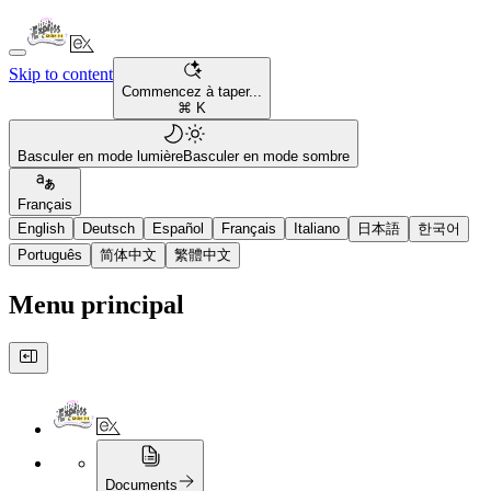
Skip to content
Commencez à taper...
⌘ K
Basculer en mode lumière
Basculer en mode sombre
Français
English
Deutsch
Español
Français
Italiano
日本語
한국어
Português
简体中文
繁體中文
Menu principal
Documents