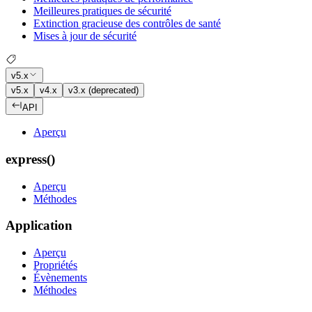
Meilleures pratiques de sécurité
Extinction gracieuse des contrôles de santé
Mises à jour de sécurité
v5.x
v5.x
v4.x
v3.x (deprecated)
API
Aperçu
express()
Aperçu
Méthodes
Application
Aperçu
Propriétés
Évènements
Méthodes