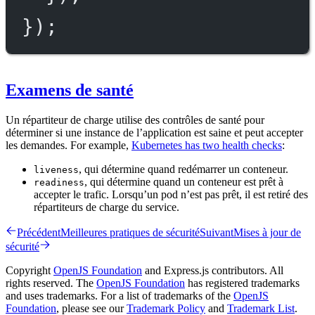
});
Examens de santé
Un répartiteur de charge utilise des contrôles de santé pour
déterminer si une instance de l’application est saine et peut accepter
les demandes. For example,
Kubernetes has two health checks
:
, qui détermine quand redémarrer un conteneur.
liveness
, qui détermine quand un conteneur est prêt à
readiness
accepter le trafic. Lorsqu’un pod n’est pas prêt, il est retiré des
répartiteurs de charge du service.
Précédent
Meilleures pratiques de sécurité
Suivant
Mises à jour de
sécurité
Copyright
OpenJS Foundation
and Express.js contributors. All
rights reserved. The
OpenJS Foundation
has registered trademarks
and uses trademarks. For a list of trademarks of the
OpenJS
Foundation
, please see our
Trademark Policy
and
Trademark List
.