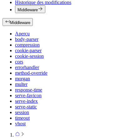
Historique des modifications
Middleware
Middleware
Aperçu
body-parser
compression
cookie-parser
cookie-session
cors
errorhandler
method-override
morgan
multer
response-time
serve-favicon
serve-index
serve-static
session
timeout
vhost