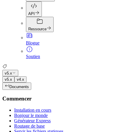
API
Ressource
Blogue
Soutien
v5.x
v5.x
v4.x
Documents
Commencer
Installation en cours
Bonjour le monde
Générateur Express
Routage de base
Servir les fichiers statiques