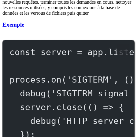
nouvelles requêtes, terminer toutes les demandes en cours, nettoyer
les ressources utilisées, y compris les connexions à la base de
données et les verrous de fichiers puis quitter.
Exemple
const
server
=
 app.
liste
process.
on
(
'SIGTERM'
, ()
debug
(
'SIGTERM signal 
server.
close
(() 
=>
 {
debug
(
'HTTP server c
});