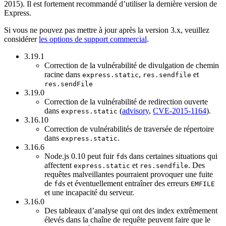
2015). Il est fortement recommandé d’utiliser la dernière version de
Express.
Si vous ne pouvez pas mettre à jour après la version 3.x, veuillez
considérer
les options de support commercial
.
3.19.1
Correction de la vulnérabilité de divulgation de chemin
racine dans
,
et
express.static
res.sendfile
res.sendFile
3.19.0
Correction de la vulnérabilité de redirection ouverte
dans
(
advisory
,
CVE-2015-1164
).
express.static
3.16.10
Correction de vulnérabilités de traversée de répertoire
dans
.
express.static
3.16.6
Node.js 0.10 peut fuir
s dans certaines situations qui
fd
affectent
et
. Des
express.static
res.sendfile
requêtes malveillantes pourraient provoquer une fuite
de
s et éventuellement entraîner des erreurs
fd
EMFILE
et une incapacité du serveur.
3.16.0
Des tableaux d’analyse qui ont des index extrêmement
élevés dans la chaîne de requête peuvent faire que le