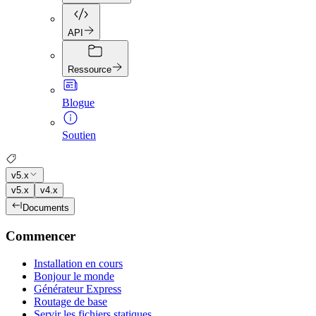
API
Ressource
Blogue
Soutien
v5.x
v5.x
v4.x
Documents
Commencer
Installation en cours
Bonjour le monde
Générateur Express
Routage de base
Servir les fichiers statiques