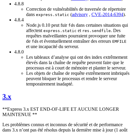
4.8.8
Correction de vulnérabilités de traversée de répertoire
dans
(
advisory
,
CVE-2014-6394
).
express.static
4.8.4
Node.js 0.10 peut fuir
s dans certaines situations qui
fd
affectent
et
. Des
express.static
res.sendfile
requêtes malveillantes pourraient provoquer une fuite
de
s et éventuellement entraîner des erreurs
fd
EMFILE
et une incapacité du serveur.
4.8.0
Les tableaux d’analyse qui ont des index extrêmement
élevés dans la chaîne de requête peuvent faire que le
processus est à court de mémoire et planter le serveur.
Les objets de chaîne de requête extrêmement imbriqués
peuvent bloquer le processus et rendre le serveur
temporairement inadapté.
3.x
**Express 3.x EST END-OF-LIFE ET AUCUNE LONGER
MAINTENUE **
Les problèmes connus et inconnus de sécurité et de performance
dans 3.x n’ont pas été résolus depuis la dernière mise à jour (1 août