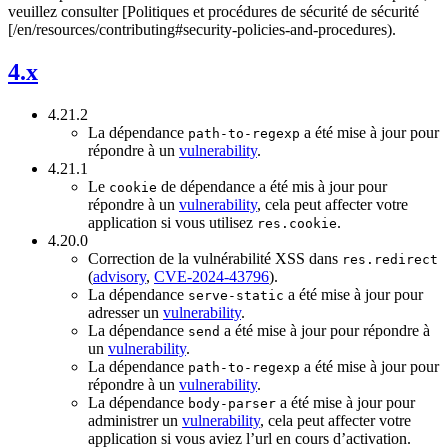
veuillez consulter [Politiques et procédures de sécurité de sécurité
[/en/resources/contributing#security-policies-and-procedures).
4.x
4.21.2
La dépendance
a été mise à jour pour
path-to-regexp
répondre à un
vulnerability
.
4.21.1
Le
de dépendance a été mis à jour pour
cookie
répondre à un
vulnerability
, cela peut affecter votre
application si vous utilisez
.
res.cookie
4.20.0
Correction de la vulnérabilité XSS dans
res.redirect
(
advisory
,
CVE-2024-43796
).
La dépendance
a été mise à jour pour
serve-static
adresser un
vulnerability
.
La dépendance
a été mise à jour pour répondre à
send
un
vulnerability
.
La dépendance
a été mise à jour pour
path-to-regexp
répondre à un
vulnerability
.
La dépendance
a été mise à jour pour
body-parser
administrer un
vulnerability
, cela peut affecter votre
application si vous aviez l’url en cours d’activation.