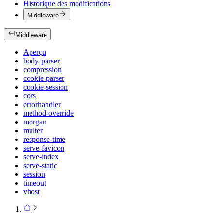
Historique des modifications
Middleware
Middleware
Aperçu
body-parser
compression
cookie-parser
cookie-session
cors
errorhandler
method-override
morgan
multer
response-time
serve-favicon
serve-index
serve-static
session
timeout
vhost