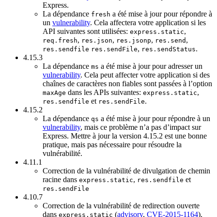
Express.
La dépendance
a été mise à jour pour répondre à
fresh
un
vulnerability
. Cela affectera votre application si les
API suivantes sont utilisées:
,
express.static
,
,
,
,
req.fresh
res.json
res.jsonp
res.send
,
.
res.sendfile
res.sendFile
res.sendStatus
4.15.3
La dépendance
a été mise à jour pour adresser un
ms
vulnerability
. Cela peut affecter votre application si des
chaînes de caractères non fiables sont passées à l’option
dans les APIs suivantes:
,
maxAge
express.static
et
.
res.sendfile
res.sendFile
4.15.2
La dépendance
a été mise à jour pour répondre à un
qs
vulnerability
, mais ce problème n’a pas d’impact sur
Express. Mettre à jour la version 4.15.2 est une bonne
pratique, mais pas nécessaire pour résoudre la
vulnérabilité.
4.11.1
Correction de la vulnérabilité de divulgation de chemin
racine dans
,
et
express.static
res.sendfile
res.sendFile
4.10.7
Correction de la vulnérabilité de redirection ouverte
dans
(
advisory
,
CVE-2015-1164
).
express.static