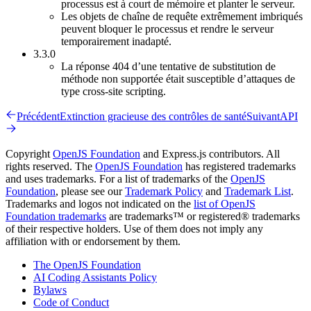
processus est à court de mémoire et planter le serveur.
Les objets de chaîne de requête extrêmement imbriqués
peuvent bloquer le processus et rendre le serveur
temporairement inadapté.
3.3.0
La réponse 404 d’une tentative de substitution de
méthode non supportée était susceptible d’attaques de
type cross-site scripting.
Précédent
Extinction gracieuse des contrôles de santé
Suivant
API
Copyright
OpenJS Foundation
and Express.js contributors. All
rights reserved. The
OpenJS Foundation
has registered trademarks
and uses trademarks. For a list of trademarks of the
OpenJS
Foundation
, please see our
Trademark Policy
and
Trademark List
.
Trademarks and logos not indicated on the
list of OpenJS
Foundation trademarks
are trademarks™ or registered® trademarks
of their respective holders. Use of them does not imply any
affiliation with or endorsement by them.
The OpenJS Foundation
AI Coding Assistants Policy
Bylaws
Code of Conduct