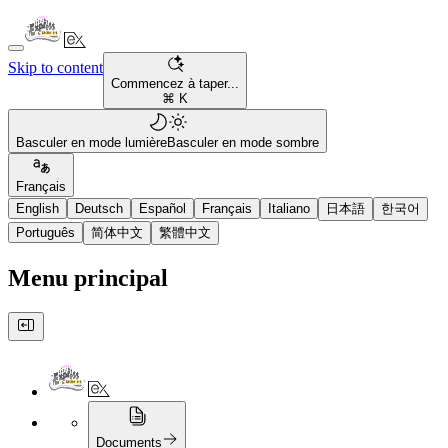
Skip to content
Commencez à taper...
⌘ K
Basculer en mode lumière
Basculer en mode sombre
Français
English
Deutsch
Español
Français
Italiano
日本語
한국어
Português
简体中文
繁體中文
Menu principal
Documents