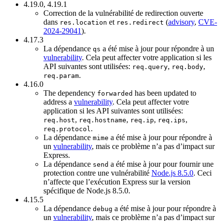
4.19.0, 4.19.1
Correction de la vulnérabilité de redirection ouverte
dans
et
(
advisory
,
CVE-
res.location
res.redirect
2024-29041
).
4.17.3
La dépendance
a été mise à jour pour répondre à un
qs
vulnerability
. Cela peut affecter votre application si les
API suivantes sont utilisées:
,
,
req.query
req.body
.
req.param
4.16.0
The dependency
has been updated to
forwarded
address a
vulnerability
. Cela peut affecter votre
application si les API suivantes sont utilisées:
,
,
,
,
req.host
req.hostname
req.ip
req.ips
.
req.protocol
La dépendance
a été mise à jour pour répondre à
mime
un
vulnerability
, mais ce problème n’a pas d’impact sur
Express.
La dépendance
a été mise à jour pour fournir une
send
protection contre une vulnérabilité
Node.js 8.5.0
. Ceci
n’affecte que l’exécution Express sur la version
spécifique de Node.js 8.5.0.
4.15.5
La dépendance
a été mise à jour pour répondre à
debug
un
vulnerability
, mais ce problème n’a pas d’impact sur