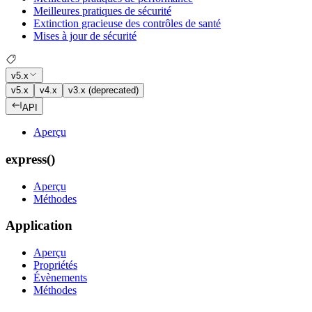
Meilleures pratiques de sécurité
Extinction gracieuse des contrôles de santé
Mises à jour de sécurité
v5.x
v5.x
v4.x
v3.x (deprecated)
API
Aperçu
express()
Aperçu
Méthodes
Application
Aperçu
Propriétés
Évènements
Méthodes