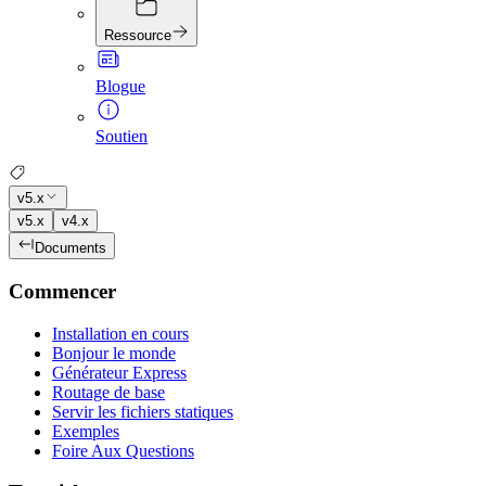
Ressource
Blogue
Soutien
v5.x
v5.x
v4.x
Documents
Commencer
Installation en cours
Bonjour le monde
Générateur Express
Routage de base
Servir les fichiers statiques
Exemples
Foire Aux Questions