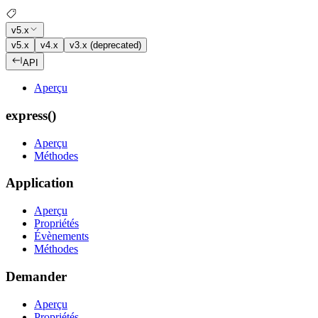
v5.x
v5.x
v4.x
v3.x (deprecated)
API
Aperçu
express()
Aperçu
Méthodes
Application
Aperçu
Propriétés
Évènements
Méthodes
Demander
Aperçu
Propriétés