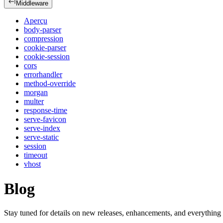
Middleware
Aperçu
body-parser
compression
cookie-parser
cookie-session
cors
errorhandler
method-override
morgan
multer
response-time
serve-favicon
serve-index
serve-static
session
timeout
vhost
Blog
Stay tuned for details on new releases, enhancements, and everything