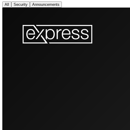
All
Security
Announcements