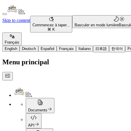
Skip to content
Commencez à taper...
Basculer en mode lumière
Bascul
⌘ K
Français
English
Deutsch
Español
Français
Italiano
日本語
한국어
P
Menu principal
Documents
API