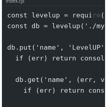
index.cjs
const
levelup
=
require
(
const
db
=
levelup
(
'./my
db.
put
(
'name'
, 
'LevelUP'
if
 (err) 
return
 consol
db.
get
(
'name'
, (
err
, 
v
if
 (err) 
return
 cons