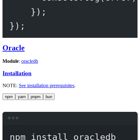
});
});
Oracle
Module
:
oracledb
Installation
NOTE:
See installation prerequisites
.
npm
yarn
pnpm
bun
Terminal window
npm
install
oracledb