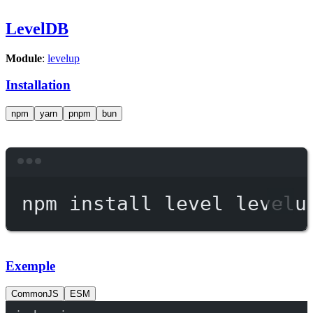
LevelDB
Module
:
levelup
Installation
npm
yarn
pnpm
bun
Terminal window
npm
install
level
levelu
Exemple
CommonJS
ESM