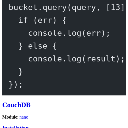
bucket.
query
(query, [
13
]
if
 (err) {
console.
log
(err);
} 
else
 {
console.
log
(result);
}
});
CouchDB
Module
:
nano
Installation