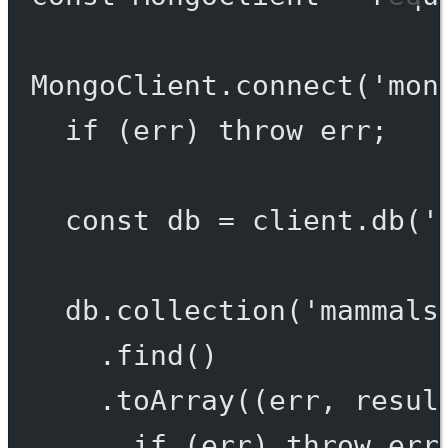
MongoClient.
connect
(
'mon
if
 (err) 
throw
 err;
const
db
=
 client.
db
(
'
db.
collection
(
'mammals
.
find
()
.
toArray
((
err
, 
resul
if
 (err) 
throw
 err