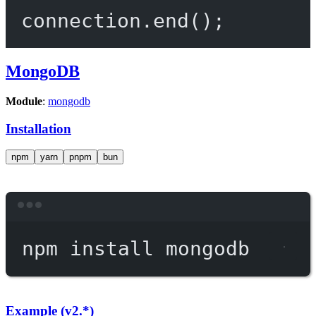
connection.
end
();
MongoDB
Module
:
mongodb
Installation
npm
yarn
pnpm
bun
Terminal window
npm
install
mongodb
Example (v2.*)