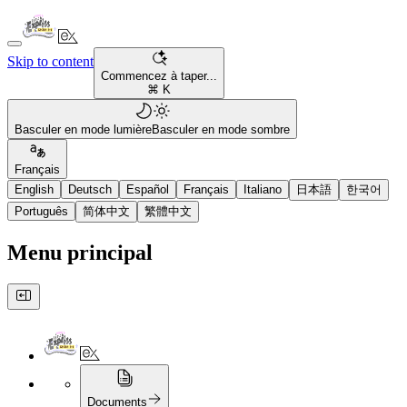
Skip to content
Commencez à taper...
⌘ K
Basculer en mode lumière
Basculer en mode sombre
Français
English
Deutsch
Español
Français
Italiano
日本語
한국어
Português
简体中文
繁體中文
Menu principal
Documents