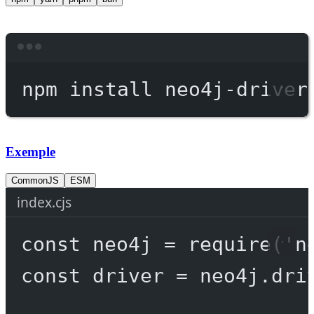
Terminal window
npm
install
neo4j-driver
Exemple
CommonJS
ESM
index.cjs
const
neo4j
=
require
(
'n
const
driver
=
 neo4j.
dri