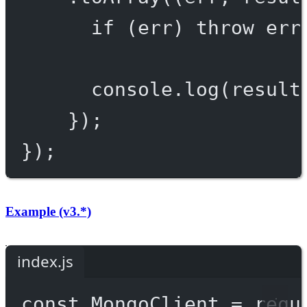
if
 (err) 
throw
 err
console.
log
(result
});
});
Example (v3.*)
index.js
const
MongoClient
=
requ