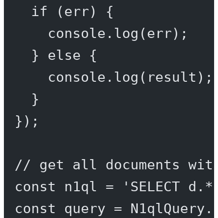
if
 (err) {
console.
log
(err);
} 
else
 {
console.
log
(result);
}
});
// get all documents wit
const
n1ql
=
'SELECT d.*
const
query
=
 N1qlQuery.