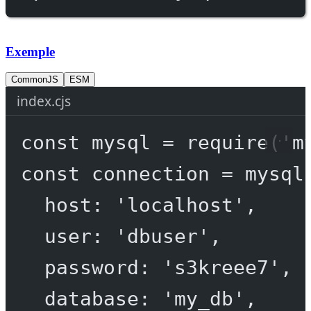
Exemple
CommonJS
ESM
index.cjs
const
mysql
=
require
(
'm
const
connection
=
 mysql
host: 
'localhost'
,
user: 
'dbuser'
,
password: 
's3kreee7'
,
database: 
'my_db'
,