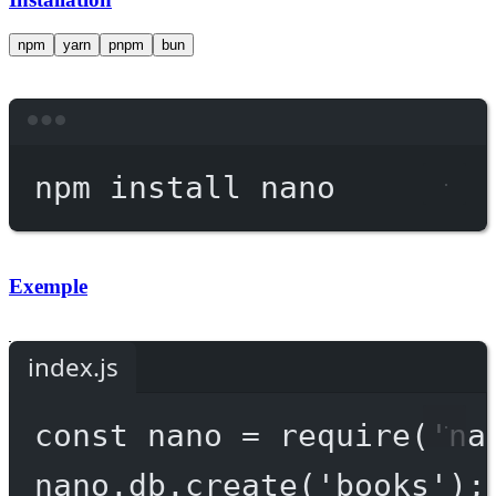
npm
yarn
pnpm
bun
Terminal window
npm
install
nano
Exemple
index.js
const
nano
=
require
(
'na
nano.db.
create
(
'books'
);