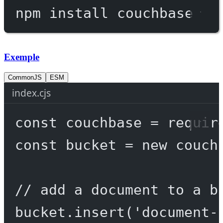
npm
install
couchbase
Exemple
CommonJS
ESM
index.cjs
const
couchbase
=
requir
const
bucket
=
new
 couch
// add a document to a b
bucket.
insert
(
'document-