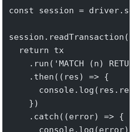
const
session
=
 driver.
s
session.
readTransaction
(
return
 tx
.
run
(
'MATCH (n) RETU
.
then
((
res
) 
=>
 {
console.
log
(res.re
})
.
catch
((
error
) 
=>
 {
console.
log
(error)