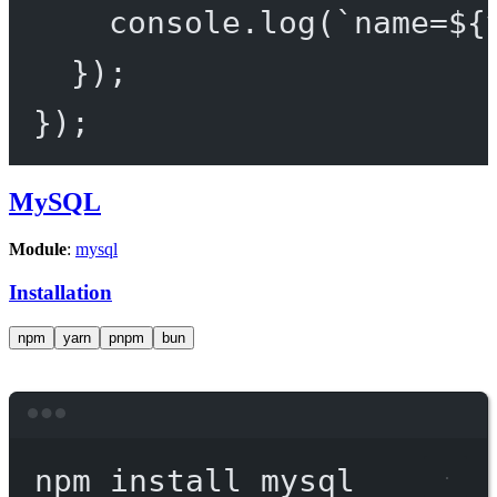
console.
log
(
`name=${
});
});
MySQL
Module
:
mysql
Installation
npm
yarn
pnpm
bun
Terminal window
npm
install
mysql