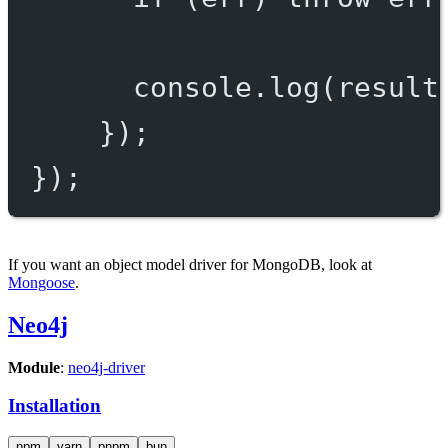
console.
log
(result
});
});
If you want an object model driver for MongoDB, look at
Mongoose
.
Neo4j
Module
:
neo4j-driver
Installation
npm
yarn
pnpm
bun