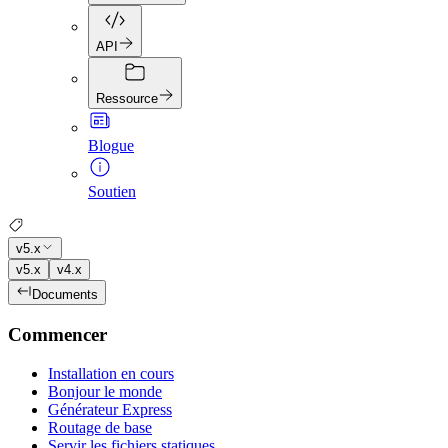
API
Ressource
Blogue
Soutien
v5.x
v5.x
v4.x
Documents
Commencer
Installation en cours
Bonjour le monde
Générateur Express
Routage de base
Servir les fichiers statiques