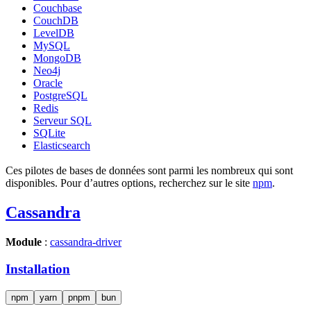
Couchbase
CouchDB
LevelDB
MySQL
MongoDB
Neo4j
Oracle
PostgreSQL
Redis
Serveur SQL
SQLite
Elasticsearch
Ces pilotes de bases de données sont parmi les nombreux qui sont
disponibles. Pour d’autres options, recherchez sur le site
npm
.
Cassandra
Module
:
cassandra-driver
Installation
npm
yarn
pnpm
bun