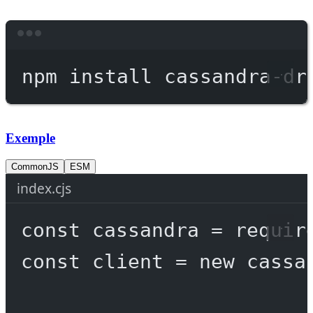
Terminal window
npm
install
cassandra-dr
Exemple
CommonJS
ESM
index.cjs
const
cassandra
=
requir
const
client
=
new
 cassa