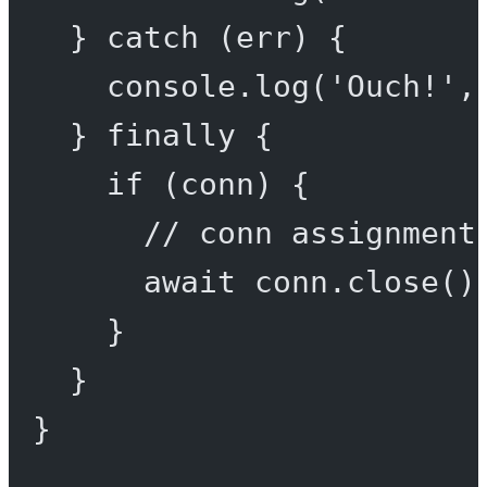
} 
catch
 (err) {
console.
log
(
'Ouch!'
,
} 
finally
 {
if
 (conn) {
// conn assignment
await
 conn.
close
()
}
}
}