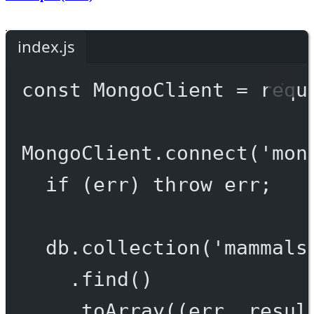
index.js
const
MongoClient
=
requ
MongoClient.
connect
(
'mon
if
 (err) 
throw
 err;
db.
collection
(
'mammals
.
find
()
.
toArray
((
err
, 
resul