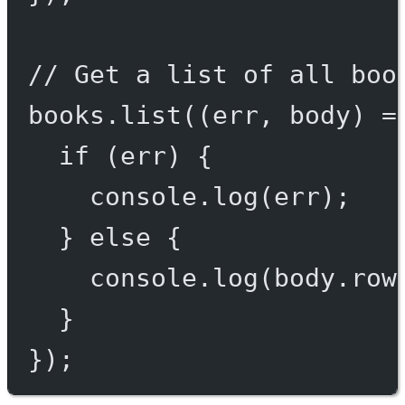
// Get a list of all boo
books.
list
((
err
, 
body
) 
=
if
 (err) {
console.
log
(err);
} 
else
 {
console.
log
(body.row
}
});