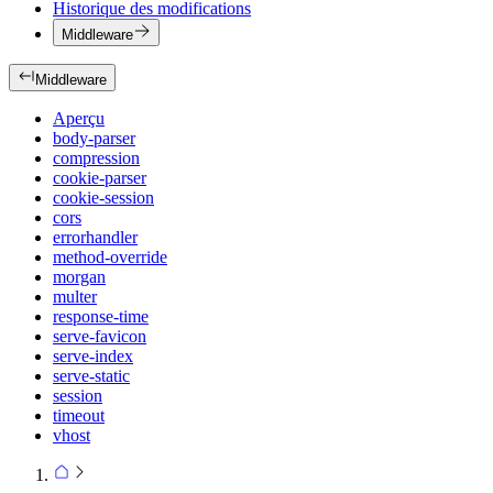
Historique des modifications
Middleware
Middleware
Aperçu
body-parser
compression
cookie-parser
cookie-session
cors
errorhandler
method-override
morgan
multer
response-time
serve-favicon
serve-index
serve-static
session
timeout
vhost