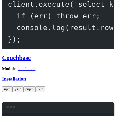
client.
execute
(
'select k
if
 (err) 
throw
 err;
console.
log
(result.row
});
Couchbase
Module
:
couchnode
Installation
npm
yarn
pnpm
bun
Terminal window