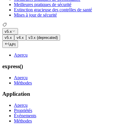
Meilleures pratiques de sécurité
Extinction gracieuse des contrôles de santé
Mises à jour de sécurité
v5.x
v5.x
v4.x
v3.x (deprecated)
API
Aperçu
express()
Aperçu
Méthodes
Application
Aperçu
Propriétés
Évènements
Méthodes