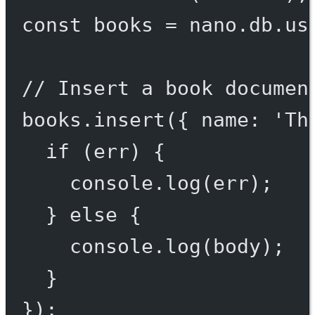
const
books
=
 nano.db.
us
// Insert a book documen
books.
insert
({ name: 
'Th
if
 (err) {
console.
log
(err);
} 
else
 {
console.
log
(body);
}
});