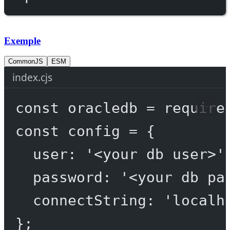
Exemple
CommonJS
ESM
index.cjs
const
oracledb
=
require
const
config
=
 {
user: 
'<your db user>'
password: 
'<your db pa
connectString: 
'localh
};