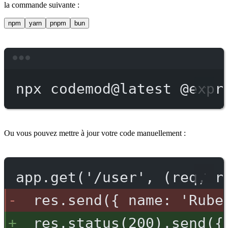
la commande suivante :
npm
yarn
pnpm
bun
Terminal window
npx
codemod@latest
@expr
Ou vous pouvez mettre à jour votre code manuellement :
app.get('/user', (req, r
res.send({ name: 'Rube
res.status(200).send({