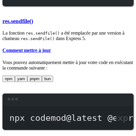
res.sendfile()
La fonction
a été remplacée par une version à
res.sendfile()
chameau
dans Express 5.
res.sendFile()
Comment mettre à jour
Vous pouvez automatiquement mettre à jour votre code en exécutant
la commande suivante :
npm
yarn
pnpm
bun
Terminal window
npx
codemod@latest
@expr