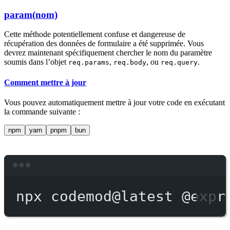
param(nom)
Cette méthode potentiellement confuse et dangereuse de
récupération des données de formulaire a été supprimée. Vous
devrez maintenant spécifiquement chercher le nom du paramètre
soumis dans l’objet
,
, ou
.
req.params
req.body
req.query
Comment mettre à jour
Vous pouvez automatiquement mettre à jour votre code en exécutant
la commande suivante :
npm
yarn
pnpm
bun
Terminal window
npx
codemod@latest
@expr