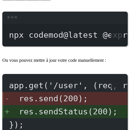
Terminal window
npx
codemod@latest
@expr
Ou vous pouvez mettre à jour votre code manuellement :
app.get('/user', (req, r
res.send(200);
res.sendStatus(200);
});