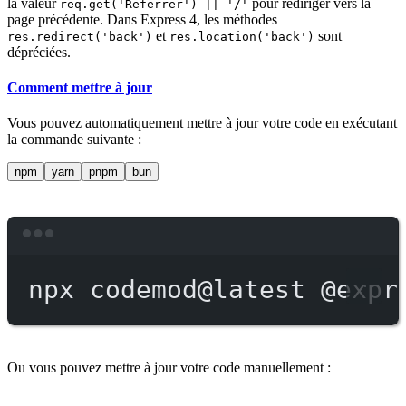
la valeur
pour rediriger vers la
req.get('Referrer') || '/'
page précédente. Dans Express 4, les méthodes
et
sont
res.redirect('back')
res.location('back')
dépréciées.
Comment mettre à jour
Vous pouvez automatiquement mettre à jour votre code en exécutant
la commande suivante :
npm
yarn
pnpm
bun
Terminal window
npx
codemod@latest
@expr
Ou vous pouvez mettre à jour votre code manuellement :