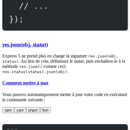
// ...
});
res.json(obj, statut)
Express 5 ne prend plus en charge la signature
res.json(obj,
. Au lieu de cela, définissez le statut, puis enchaînez-le à la
status)
méthode
comme ceci:
res.json()
.
res.status(status).json(obj)
Comment mettre à jour
Vous pouvez automatiquement mettre à jour votre code en exécutant
la commande suivante :
npm
yarn
pnpm
bun