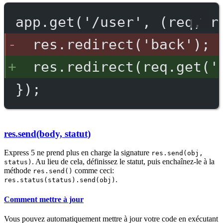
app.get('/user', (req, r
res.redirect('back');
res.redirect(req.get('
});
res.send(body, statut)
Express 5 ne prend plus en charge la signature
res.send(obj,
. Au lieu de cela, définissez le statut, puis enchaînez-le à la
status)
méthode
comme ceci:
res.send()
.
res.status(status).send(obj)
Comment mettre à jour
Vous pouvez automatiquement mettre à jour votre code en exécutant