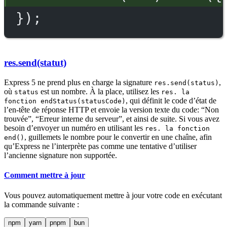
});
res.send(statut)
Express 5 ne prend plus en charge la signature
,
res.send(status)
où
est un nombre. À la place, utilisez les
status
res. la
, qui définit le code d’état de
fonction endStatus(statusCode)
l’en-tête de réponse HTTP et envoie la version texte du code: “Non
trouvée”, “Erreur interne du serveur”, et ainsi de suite. Si vous avez
besoin d’envoyer un numéro en utilisant les
res. la fonction
, guillemets le nombre pour le convertir en une chaîne, afin
end()
qu’Express ne l’interprète pas comme une tentative d’utiliser
l’ancienne signature non supportée.
Comment mettre à jour
Vous pouvez automatiquement mettre à jour votre code en exécutant
la commande suivante :
npm
yarn
pnpm
bun