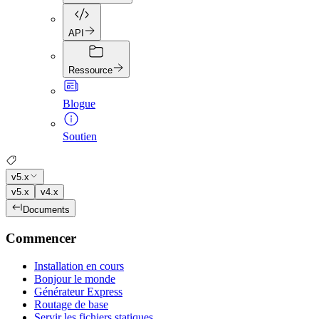
API
Ressource
Blogue
Soutien
v5.x
v5.x
v4.x
Documents
Commencer
Installation en cours
Bonjour le monde
Générateur Express
Routage de base
Servir les fichiers statiques