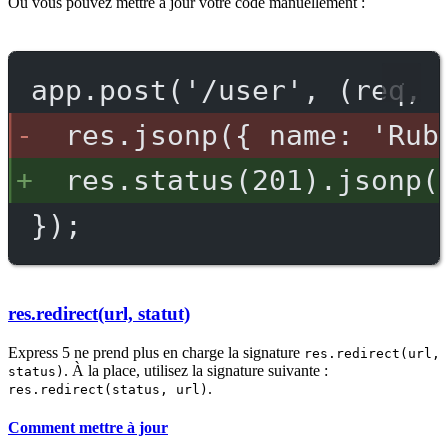
Ou vous pouvez mettre à jour votre code manuellement :
app.post('/user', (req, 
res.jsonp({ name: 'Rub
res.status(201).jsonp(
});
res.redirect(url, statut)
Express 5 ne prend plus en charge la signature
res.redirect(url,
. À la place, utilisez la signature suivante :
status)
.
res.redirect(status, url)
Comment mettre à jour