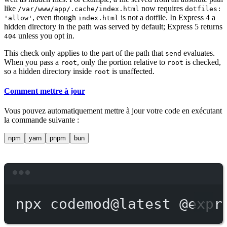
like
now requires
/var/www/app/.cache/index.html
dotfiles:
, even though
is not a dotfile. In Express 4 a
'allow'
index.html
hidden directory in the path was served by default; Express 5 returns
unless you opt in.
404
This check only applies to the part of the path that
evaluates.
send
When you pass a
, only the portion relative to
is checked,
root
root
so a hidden directory inside
is unaffected.
root
Comment mettre à jour
Vous pouvez automatiquement mettre à jour votre code en exécutant
la commande suivante :
npm
yarn
pnpm
bun
Terminal window
npx
codemod@latest
@expr