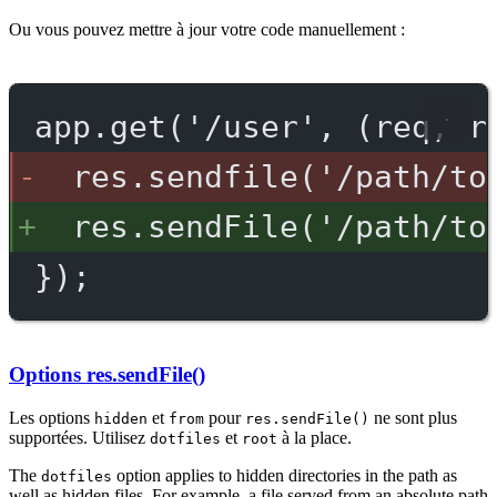
Ou vous pouvez mettre à jour votre code manuellement :
app.get('/user', (req, r
res.sendfile('/path/to
res.sendFile('/path/to
});
Options res.sendFile()
Les options
et
pour
ne sont plus
hidden
from
res.sendFile()
supportées. Utilisez
et
à la place.
dotfiles
root
The
option applies to hidden directories in the path as
dotfiles
well as hidden files. For example, a file served from an absolute path