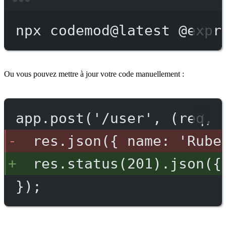
Terminal window
npx
codemod@latest
@expr
Ou vous pouvez mettre à jour votre code manuellement :
app.post('/user', (req, 
res.json({ name: 'Rube
res.status(201).json({
});