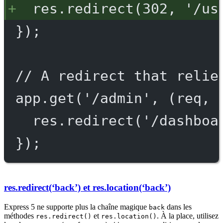
res.redirect(302, '/us
});
// A redirect that relie
app.get('/admin', (req, 
res.redirect('/dashboa
});
res.redirect(‘back’) et res.location(‘back’)
Express 5 ne supporte plus la chaîne magique
dans les
back
méthodes
et
. À la place, utilisez
res.redirect()
res.location()