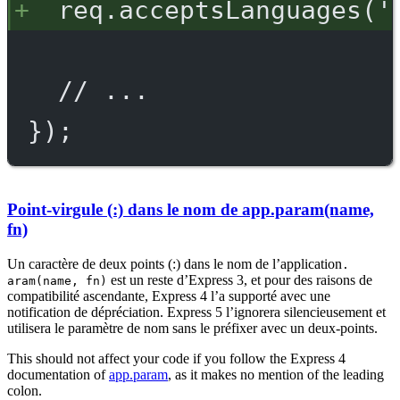
req.acceptsLanguages('
// ...
});
Point-virgule (:) dans le nom de app.param(name,
fn)
Un caractère de deux points (:) dans le nom de l’application
.
est un reste d’Express 3, et pour des raisons de
aram(name, fn)
compatibilité ascendante, Express 4 l’a supporté avec une
notification de dépréciation. Express 5 l’ignorera silencieusement et
utilisera le paramètre de nom sans le préfixer avec un deux-points.
This should not affect your code if you follow the Express 4
documentation of
app.param
, as it makes no mention of the leading
colon.