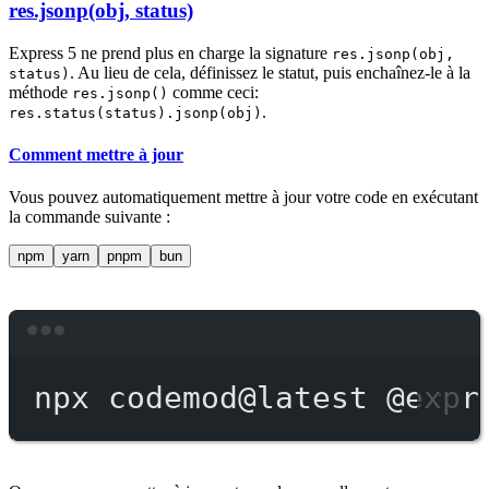
res.jsonp(obj, status)
Express 5 ne prend plus en charge la signature
res.jsonp(obj,
. Au lieu de cela, définissez le statut, puis enchaînez-le à la
status)
méthode
comme ceci:
res.jsonp()
.
res.status(status).jsonp(obj)
Comment mettre à jour
Vous pouvez automatiquement mettre à jour votre code en exécutant
la commande suivante :
npm
yarn
pnpm
bun
Terminal window
npx
codemod@latest
@expr