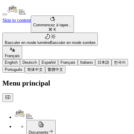
Skip to content
Commencez à taper...
⌘ K
Basculer en mode lumière
Basculer en mode sombre
Français
English
Deutsch
Español
Français
Italiano
日本語
한국어
Português
简体中文
繁體中文
Menu principal
Documents