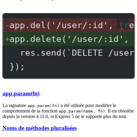
app.del('/user/:id', (re
app.delete('/user/:id', 
res.send(`DELETE /user
});
app.param(fn)
La signature
a été utilisée pour modifier le
app.param(fn)
comportement de la fonction
. Il est obsolète
app.param(name, fn)
depuis la version 4.11.0, et Express 5 ne le supporte plus du tout.
Noms de méthodes pluralisées