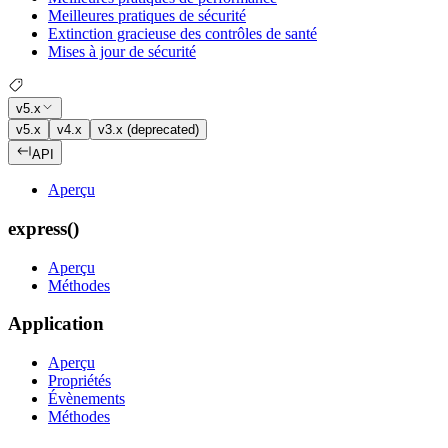
Meilleures pratiques de sécurité
Extinction gracieuse des contrôles de santé
Mises à jour de sécurité
v5.x
v5.x
v4.x
v3.x (deprecated)
API
Aperçu
express()
Aperçu
Méthodes
Application
Aperçu
Propriétés
Évènements
Méthodes