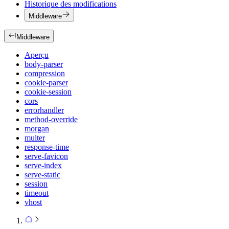
Historique des modifications
Middleware
Middleware
Aperçu
body-parser
compression
cookie-parser
cookie-session
cors
errorhandler
method-override
morgan
multer
response-time
serve-favicon
serve-index
serve-static
session
timeout
vhost