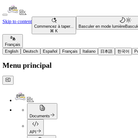
Skip to content
Commencez à taper...
Basculer en mode lumière
Bascul
⌘ K
Français
English
Deutsch
Español
Français
Italiano
日本語
한국어
P
Menu principal
Documents
API