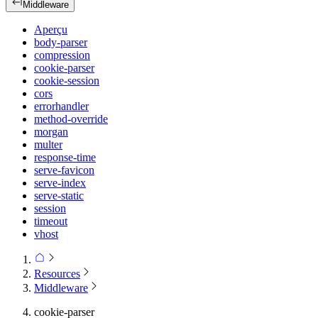
Middleware
Aperçu
body-parser
compression
cookie-parser
cookie-session
cors
errorhandler
method-override
morgan
multer
response-time
serve-favicon
serve-index
serve-static
session
timeout
vhost
Resources
Middleware
cookie-parser