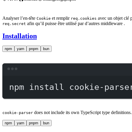
Analyser l’en-tête
et remplir
avec un objet clé 
Cookie
req.cookies
afin qu’il puisse être utilisé par d’autres middleware .
req.secret
Installation
npm
yarn
pnpm
bun
npm
install
cookie-parse
does not include its own TypeScript type definitions
cookie-parser
npm
yarn
pnpm
bun