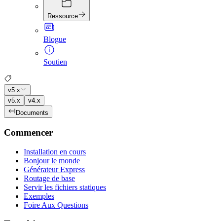
Ressource
Blogue
Soutien
v5.x
v5.x
v4.x
Documents
Commencer
Installation en cours
Bonjour le monde
Générateur Express
Routage de base
Servir les fichiers statiques
Exemples
Foire Aux Questions