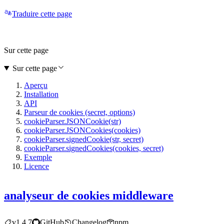
Traduire cette page
Sur cette page
Sur cette page
Aperçu
Installation
API
Parseur de cookies (secret, options)
cookieParser.JSONCookie(str)
cookieParser.JSONCookies(cookies)
cookieParser.signedCookie(str, secret)
cookieParser.signedCookies(cookies, secret)
Exemple
Licence
analyseur de cookies middleware
v1.4.7
GitHub
Changelog
npm