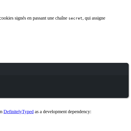
 cookies signés en passant une chaîne
, qui assigne
secret
om
DefinitelyTyped
as a development dependency: