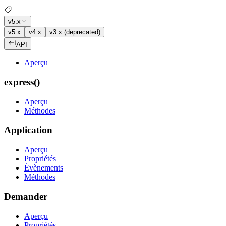
v5.x
v5.x
v4.x
v3.x (deprecated)
API
Aperçu
express()
Aperçu
Méthodes
Application
Aperçu
Propriétés
Évènements
Méthodes
Demander
Aperçu
Propriétés