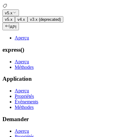
v5.x
v5.x
v4.x
v3.x (deprecated)
API
Aperçu
express()
Aperçu
Méthodes
Application
Aperçu
Propriétés
Évènements
Méthodes
Demander
Aperçu
Propriétés