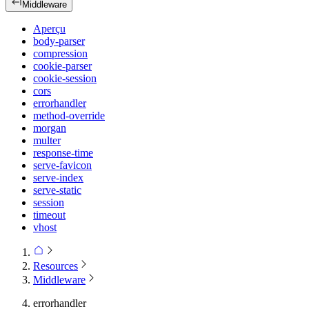
Middleware
Aperçu
body-parser
compression
cookie-parser
cookie-session
cors
errorhandler
method-override
morgan
multer
response-time
serve-favicon
serve-index
serve-static
session
timeout
vhost
Resources
Middleware
errorhandler