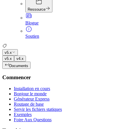
Ressource
Blogue
Soutien
v5.x
v5.x
v4.x
Documents
Commencer
Installation en cours
Bonjour le monde
Générateur Express
Routage de base
Servir les fichiers statiques
Exemples
Foire Aux Questions