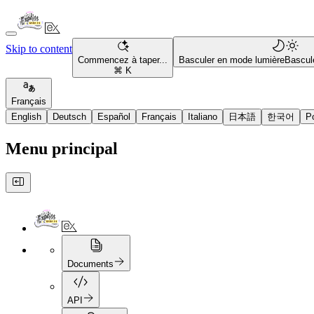
Skip to content
Commencez à taper...
Basculer en mode lumière
Bascul
⌘ K
Français
English
Deutsch
Español
Français
Italiano
日本語
한국어
P
Menu principal
Documents
API