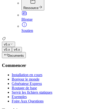
Ressource
Blogue
Soutien
v5.x
v5.x
v4.x
Documents
Commencer
Installation en cours
Bonjour le monde
Générateur Express
Routage de base
Servir les fichiers statiques
Exemples
Foire Aux Questions