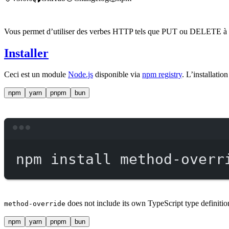
Vous permet d’utiliser des verbes HTTP tels que PUT ou DELETE à des
Installer
Ceci est un module
Node.js
disponible via
npm registry
. L’installatio
npm
yarn
pnpm
bun
npm
install
method-overr
does not include its own TypeScript type definitio
method-override
npm
yarn
pnpm
bun