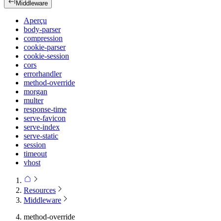
Middleware
Aperçu
body-parser
compression
cookie-parser
cookie-session
cors
errorhandler
method-override
morgan
multer
response-time
serve-favicon
serve-index
serve-static
session
timeout
vhost
Resources
Middleware
method-override