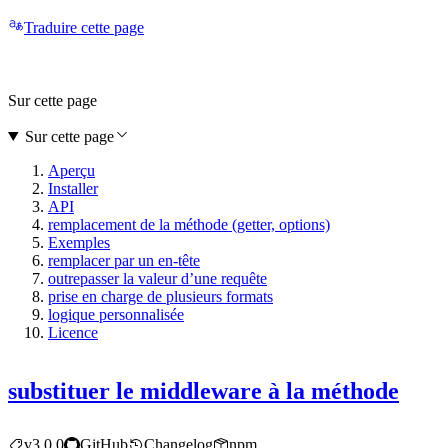
Traduire cette page
Sur cette page
Sur cette page
Aperçu
Installer
API
remplacement de la méthode (getter, options)
Exemples
remplacer par un en-tête
outrepasser la valeur d’une requête
prise en charge de plusieurs formats
logique personnalisée
Licence
substituer le middleware à la méthode
v3.0.0
GitHub
Changelog
npm