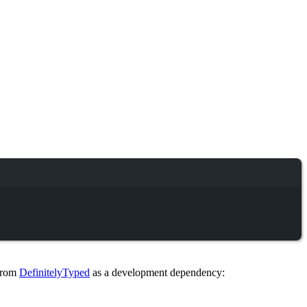
 from
DefinitelyTyped
as a development dependency: