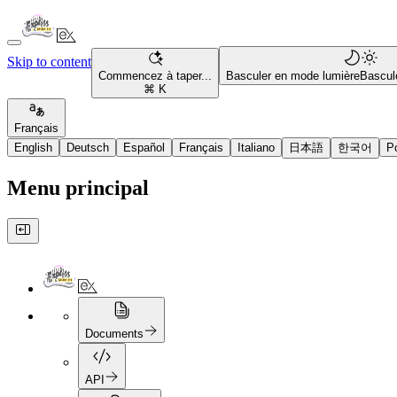
Skip to content
Commencez à taper...
Basculer en mode lumière
Bascul
⌘ K
Français
English
Deutsch
Español
Français
Italiano
日本語
한국어
P
Menu principal
Documents
API