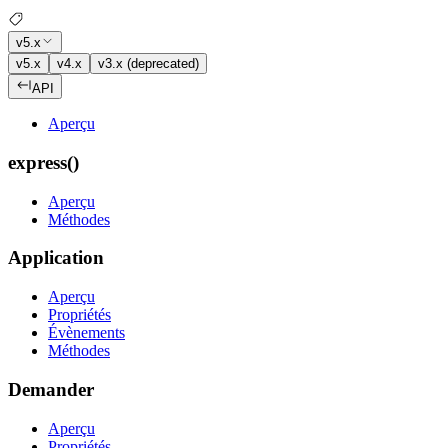
v5.x
v5.x
v4.x
v3.x (deprecated)
API
Aperçu
express()
Aperçu
Méthodes
Application
Aperçu
Propriétés
Évènements
Méthodes
Demander
Aperçu
Propriétés