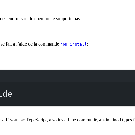
 endroits où le client ne le supporte pas.
n se fait à l’aide de la commande
:
npm install
Terminal window
ide
ns. If you use TypeScript, also install the community-maintained types