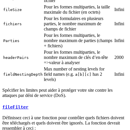
fichier
Pour les formes multiparties, la taille
Infini
fileSize
maximale du fichier (en octets)
Pour les formulaires en plusieurs
parties, le nombre maximum de
Infini
fichiers
champs de fichier
Pour les formes multiparties, le
nombre maximum de parties (champs
Infini
Parties
+ fichiers)
Pour les formes multiparties, le
nombre maximum de clés d’en-tête
2000
headerPairs
=>valeur à analyser
Max number of nesting levels for
field names (e.g.
has 2
Infini
fieldNestingDepth
a[b][c]
levels)
Spécifier les limites peut aider à protéger votre site contre les
attaques par déni de service (DoS).
fileFilter
Définissez ceci à une fonction pour contrôler quels fichiers doivent
être téléchargés et quels doivent être ignorés. La fonction devrait
ressembler à ceci :