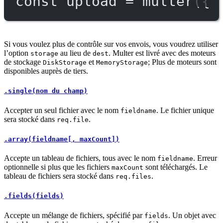
const
upload
=
multer
({ 
Si vous voulez plus de contrôle sur vos envois, vous voudrez utiliser
l’option
au lieu de
. Multer est livré avec des moteurs
storage
dest
de stockage
et
; Plus de moteurs sont
DiskStorage
MemoryStorage
disponibles auprès de tiers.
.single(nom du champ)
Accepter un seul fichier avec le nom
. Le fichier unique
fieldname
sera stocké dans
.
req.file
.array(fieldname[, maxCount])
Accepte un tableau de fichiers, tous avec le nom
. Erreur
fieldname
optionnelle si plus que les fichiers
sont téléchargés. Le
maxCount
tableau de fichiers sera stocké dans
.
req.files
.fields(fields)
Accepte un mélange de fichiers, spécifié par
. Un objet avec
fields