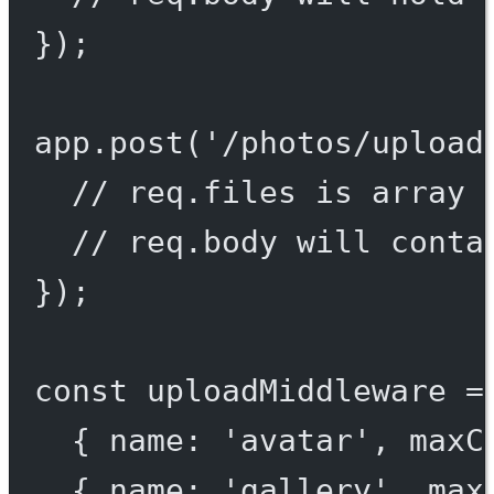
});
app.
post
(
'/photos/upload
// req.files is array 
// req.body will conta
});
const
uploadMiddleware
=
{ name: 
'avatar'
, maxC
{ name: 
'gallery'
, max