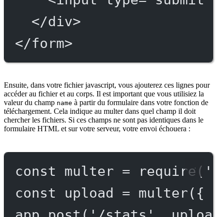
</
div
>
</
form
>
Ensuite, dans votre fichier javascript, vous ajouterez ces lignes pour
accéder au fichier et au corps. Il est important que vous utilisiez la
valeur du champ
à partir du formulaire dans votre fonction de
name
téléchargement. Cela indique au multer dans quel champ il doit
chercher les fichiers. Si ces champs ne sont pas identiques dans le
formulaire HTML et sur votre serveur, votre envoi échouera :
const
multer
=
require
(
'
const
upload
=
multer
({ 
app.
post
(
'/stats'
, uploa