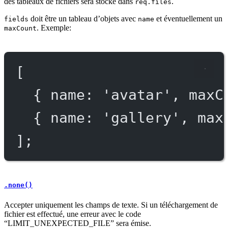
des tableaux de fichiers sera stocké dans
.
req.files
doit être un tableau d’objets avec
et éventuellement un
fields
name
. Exemple:
maxCount
[
{ name: 
'avatar'
, maxC
{ name: 
'gallery'
, max
];
.none()
Accepter uniquement les champs de texte. Si un téléchargement de
fichier est effectué, une erreur avec le code
“LIMIT_UNEXPECTED_FILE” sera émise.