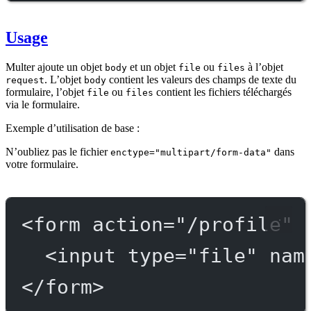
Usage
Multer ajoute un objet
et un objet
ou
à l’objet
body
file
files
. L’objet
contient les valeurs des champs de texte du
request
body
formulaire, l’objet
ou
contient les fichiers téléchargés
file
files
via le formulaire.
Exemple d’utilisation de base :
N’oubliez pas le fichier
dans
enctype="multipart/form-data"
votre formulaire.
<
form
action
=
"/profile"
<
input
type
=
"file"
nam
</
form
>