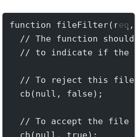
function
fileFilter
(
req
,
// The function should
// to indicate if the 
// To reject this file
cb
(
null
, 
false
);
// To accept the file 
cb
(
null
, 
true
);