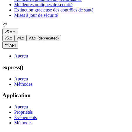
Meilleures pratiques de sécurité
Extinction gracieuse des contrôles de santé
Mises à jour de sécurité
v5.x
v5.x
v4.x
v3.x (deprecated)
API
Aperçu
express()
Aperçu
Méthodes
Application
Aperçu
Propriétés
Évènements
Méthodes