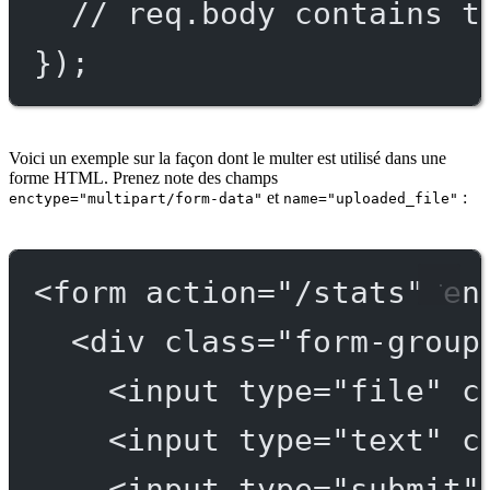
// req.body contains t
});
Voici un exemple sur la façon dont le multer est utilisé dans une
forme HTML. Prenez note des champs
et
:
enctype="multipart/form-data"
name="uploaded_file"
<
form
action
=
"/stats"
en
<
div
class
=
"form-group
<
input
type
=
"file"
c
<
input
type
=
"text"
c
<
input
type
=
"submit"