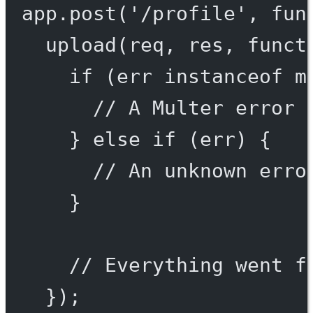
app.
post
(
'/profile'
, 
fun
upload
(req, res, 
funct
if
 (err 
instanceof
m
// A Multer error 
} 
else
if
 (err) {
// An unknown erro
}
// Everything went f
});