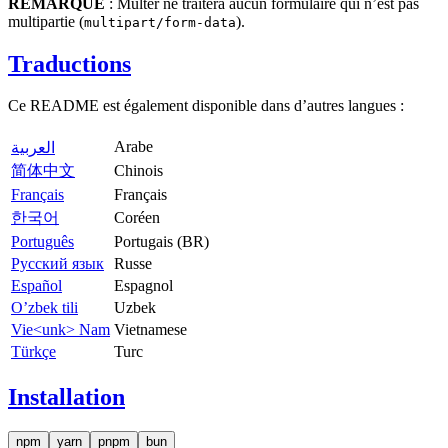
REMARQUE
: Multer ne traitera aucun formulaire qui n’est pas
multipartie (
).
multipart/form-data
Traductions
Ce README est également disponible dans d’autres langues :
Arabe
العربية
简体中文
Chinois
Français
Français
한국어
Coréen
Português
Portugais (BR)
Русский язык
Russe
Español
Espagnol
O’zbek tili
Uzbek
Vie<unk> Nam
Vietnamese
Türkçe
Turc
Installation
npm
yarn
pnpm
bun