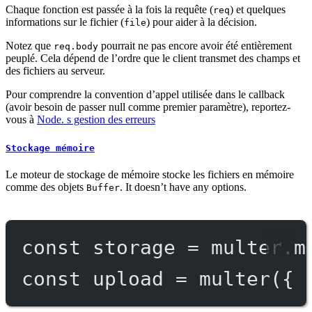
Chaque fonction est passée à la fois la requête (
) et quelques
req
informations sur le fichier (
) pour aider à la décision.
file
Notez que
pourrait ne pas encore avoir été entièrement
req.body
peuplé. Cela dépend de l’ordre que le client transmet des champs et
des fichiers au serveur.
Pour comprendre la convention d’appel utilisée dans le callback
(avoir besoin de passer null comme premier paramètre), reportez-
vous à
Node. s gestion des erreurs
Stockage mémoire
Le moteur de stockage de mémoire stocke les fichiers en mémoire
comme des objets
. It doesn’t have any options.
Buffer
const
storage
=
 multer.
m
const
upload
=
multer
({ 