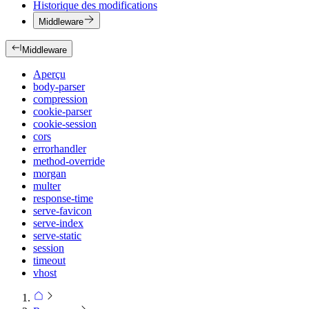
Historique des modifications
Middleware
Middleware
Aperçu
body-parser
compression
cookie-parser
cookie-session
cors
errorhandler
method-override
morgan
multer
response-time
serve-favicon
serve-index
serve-static
session
timeout
vhost