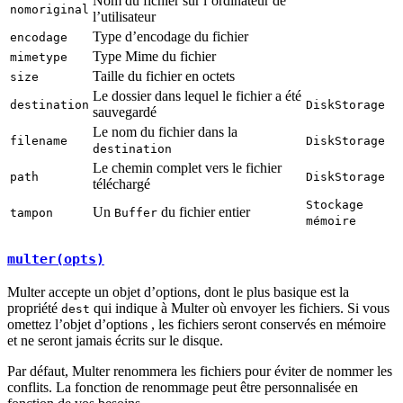
Nom du fichier sur l’ordinateur de
nomoriginal
l’utilisateur
Type d’encodage du fichier
encodage
Type Mime du fichier
mimetype
Taille du fichier en octets
size
Le dossier dans lequel le fichier a été
destination
DiskStorage
sauvegardé
Le nom du fichier dans la
filename
DiskStorage
destination
Le chemin complet vers le fichier
path
DiskStorage
téléchargé
Stockage
Un
du fichier entier
tampon
Buffer
mémoire
multer(opts)
Multer accepte un objet d’options, dont le plus basique est la
propriété
qui indique à Multer où envoyer les fichiers. Si vous
dest
omettez l’objet d’options , les fichiers seront conservés en mémoire
et ne seront jamais écrits sur le disque.
Par défaut, Multer renommera les fichiers pour éviter de nommer les
conflits. La fonction de renommage peut être personnalisée en