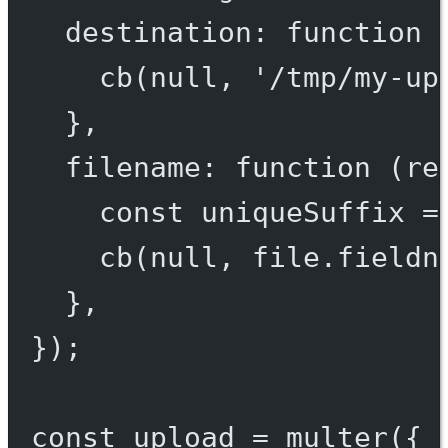
destination
: 
function
 
cb
(
null
, 
'/tmp/my-up
},
filename
: 
function
 (
re
const
uniqueSuffix
=
cb
(
null
, file.fieldn
},
});
const
upload
=
multer
({ 