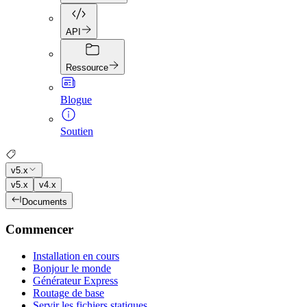
API
Ressource
Blogue
Soutien
v5.x
v5.x
v4.x
Documents
Commencer
Installation en cours
Bonjour le monde
Générateur Express
Routage de base
Servir les fichiers statiques