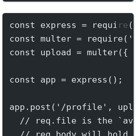
const
express
=
require
(
const
multer
=
require
(
'
const
upload
=
multer
({ 
const
app
=
express
();
app.
post
(
'/profile'
, upl
// req.file is the `av
// req.body will hold 