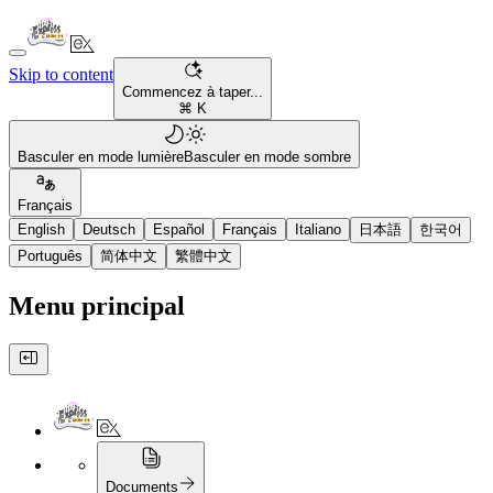
Skip to content
Commencez à taper...
⌘ K
Basculer en mode lumière
Basculer en mode sombre
Français
English
Deutsch
Español
Français
Italiano
日本語
한국어
Português
简体中文
繁體中文
Menu principal
Documents