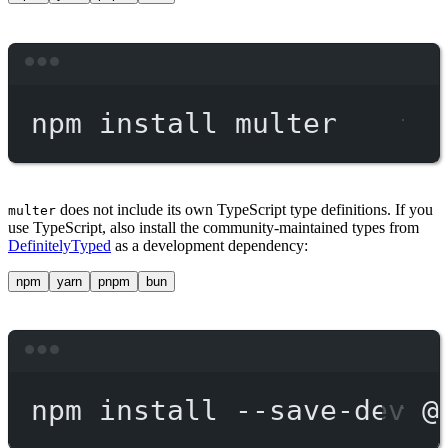
Terminal window
npm
install
multer
does not include its own TypeScript type definitions. If you
multer
use TypeScript, also install the community-maintained types from
DefinitelyTyped
as a development dependency:
npm
yarn
pnpm
bun
Terminal window
npm
install
--save-dev
@