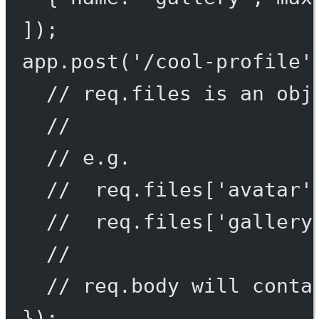
]);
app.
post
(
'/cool-profile'
// req.files is an obj
//
// e.g.
//  req.files['avatar'
//  req.files['gallery
//
// req.body will conta
});