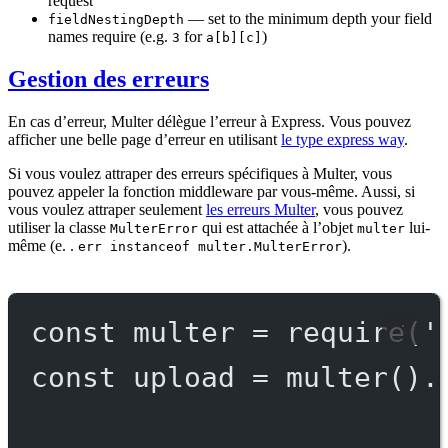
request
— set to the minimum depth your field
fieldNestingDepth
names require (e.g.
for
)
3
a[b][c]
Gestion des erreurs
En cas d’erreur, Multer délègue l’erreur à Express. Vous pouvez
afficher une belle page d’erreur en utilisant
le type express way
.
Si vous voulez attraper des erreurs spécifiques à Multer, vous
pouvez appeler la fonction middleware par vous-même. Aussi, si
vous voulez attraper seulement
les erreurs Multer
, vous pouvez
utiliser la classe
qui est attachée à l’objet
lui-
MulterError
multer
même (e. .
).
err instanceof multer.MulterError
const
multer
=
require
(
'
const
upload
=
multer
().