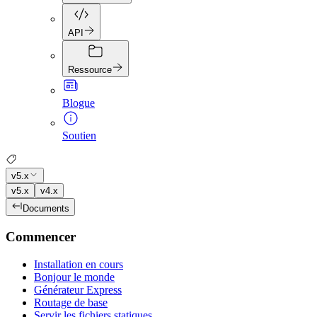
API
Ressource
Blogue
Soutien
v5.x
v5.x
v4.x
Documents
Commencer
Installation en cours
Bonjour le monde
Générateur Express
Routage de base
Servir les fichiers statiques