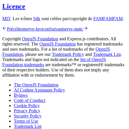
Licence
MIT
. Les icônes
Silk
sont créées par/copyright de
FAMFAMFAM
.
Précédent
serve-favicon
Suivant
serve-static
Copyright
OpenJS Foundation
and Express.js contributors. All
rights reserved. The
OpenJS Foundation
has registered trademarks
and uses trademarks. For a list of trademarks of the
OpenJS
Foundation
, please see our
Trademark Policy
and
Trademark List
.
Trademarks and logos not indicated on the
list of OpenJS
Foundation trademarks
are trademarks™ or registered® trademarks
of their respective holders. Use of them does not imply any
affiliation with or endorsement by them.
The OpenJS Foundation
AI Coding Assistants Policy
Bylaws
Code of Conduct
Cookie Policy
Privacy Policy
Security Policy
Terms of Use
Trademark List