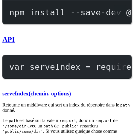
npm
install
--save-dev
@
API
var
 serveIndex 
=
require
serveIndex(chemin, options)
Retourne un middlware qui sert un index du répertoire dans le
path
donné.
Le
est basé sur la valeur
, donc un
de
path
req.url
req.url
avec un
de
regardera
'/some/dir
path
'public'
. Si vous utilisez quelque chose comme
'public/some/dir'