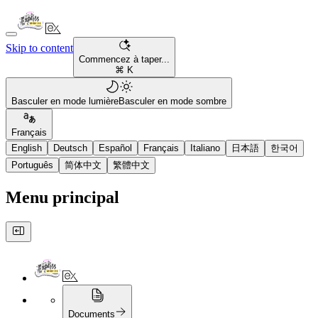
Skip to content
Commencez à taper...
⌘ K
Basculer en mode lumière
Basculer en mode sombre
Français
English
Deutsch
Español
Français
Italiano
日本語
한국어
Português
简体中文
繁體中文
Menu principal
Documents