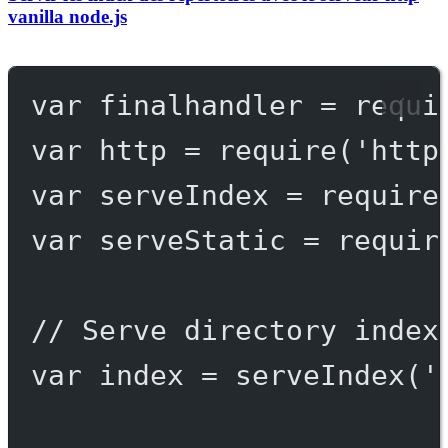
vanilla node.js
var
 finalhandler 
=
requi
var
 http 
=
require
(
'http
var
 serveIndex 
=
require
var
 serveStatic 
=
requir
// Serve directory index
var
 index 
=
serveIndex
(
'