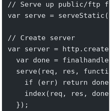
// Serve up public/ftp f
var
 serve 
=
serveStatic
(
// Create server
var
 server 
=
 http.
create
var
 done 
=
finalhandle
serve
(req, res, 
functi
if
 (err) 
return
done
index
(req, res, done
});