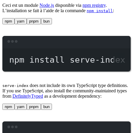
Ceci est un module
Node.js
disponible via
npm registry
.
L’installation se fait à l’aide de la commande
:
npm install
npm
yarn
pnpm
bun
Terminal window
npm
install
serve-index
does not include its own TypeScript type definitions.
serve-index
If you use TypeScript, also install the community-maintained types
from
DefinitelyTyped
as a development dependency:
npm
yarn
pnpm
bun
Terminal window