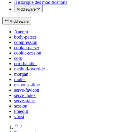
Historique des modifications
Middleware
Middleware
Aperçu
body-parser
compression
cookie-parser
cookie-session
cors
errorhandler
method-override
morgan
multer
response-time
serve-favicon
serve-index
serve-static
session
timeout
vhost