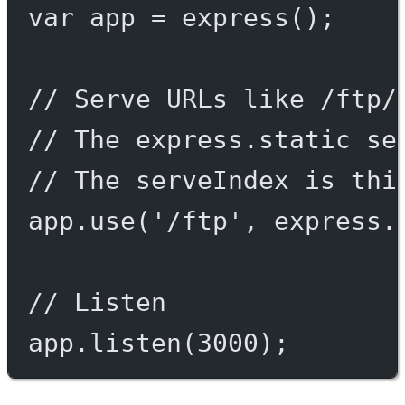
var
 app 
=
express
();
// Serve URLs like /ftp/
// The express.static se
// The serveIndex is thi
app.
use
(
'/ftp'
, express.
// Listen
app.
listen
(
3000
);