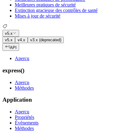
Meilleures pratiques de sécurité
Extinction gracieuse des contrôles de santé
Mises à jour de sécurité
v5.x
v5.x
v4.x
v3.x (deprecated)
API
Aperçu
express()
Aperçu
Méthodes
Application
Aperçu
Propriétés
Évènements
Méthodes