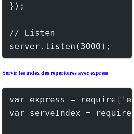
});
// Listen
server.
listen
(
3000
);
Servir les index des répertoires avec express
var
 express 
=
require
(
'e
var
 serveIndex 
=
require