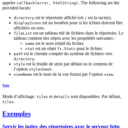
appeler
. The following are the
callback(error, htmlString)
provided locals:
est le répertoire affiché (où
est la racine).
directory
/
est un booléen pour si les icônes doivent être
displayIcons
affichées ou non.
est un tableau trié de fichiers dans le répertoire. Le
fileList
tableau contient des objets avec les propriétés suivantes :
est le nom relatif du fichier.
name
est un objet
pour le fichier.
stat
fs.Stats
est le chemin complet du système de fichiers vers
path
.
directory
est la feuille de style par défaut ou le contenu de
style
l’option
.
stylesheet
est le nom de la vue fourni par l’option
.
viewName
view
Voir
Mode d’affichage.
et
sont disponibles. Par défaut,
tiles
details
.
tiles
Exemples
Servir les index des répertoires avec le serveur http