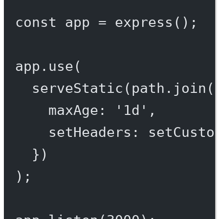
const
app
=
express
();
app.
use
(
serveStatic
(path.
join
(
maxAge: 
'1d'
,
setHeaders: setCusto
})
);