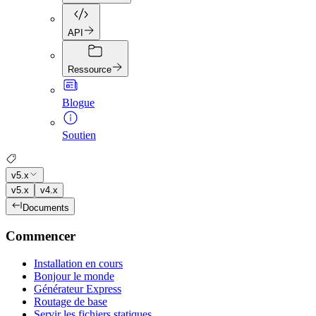
API
Ressource
Blogue
Soutien
v5.x
v5.x
v4.x
Documents
Commencer
Installation en cours
Bonjour le monde
Générateur Express
Routage de base
Servir les fichiers statiques