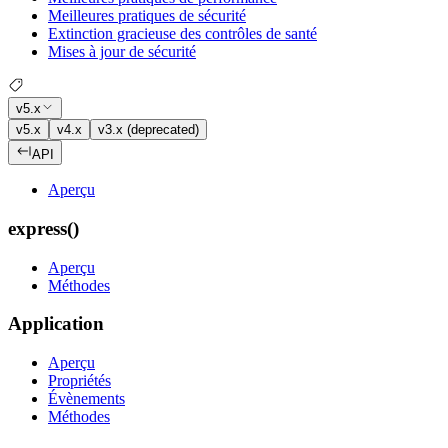
Meilleures pratiques de sécurité
Extinction gracieuse des contrôles de santé
Mises à jour de sécurité
v5.x
v5.x
v4.x
v3.x (deprecated)
API
Aperçu
express()
Aperçu
Méthodes
Application
Aperçu
Propriétés
Évènements
Méthodes