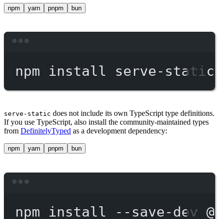
npm
yarn
pnpm
bun
Terminal window
npm
install
serve-static
does not include its own TypeScript type definitions.
serve-static
If you use TypeScript, also install the community-maintained types
from
DefinitelyTyped
as a development dependency:
npm
yarn
pnpm
bun
Terminal window
npm
install
--save-dev
@