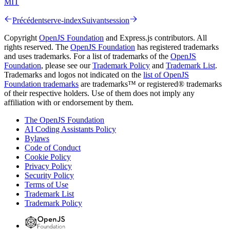
MIT
Précédent
serve-index
Suivant
session
Copyright
OpenJS Foundation
and Express.js contributors. All
rights reserved. The
OpenJS Foundation
has registered trademarks
and uses trademarks. For a list of trademarks of the
OpenJS
Foundation
, please see our
Trademark Policy
and
Trademark List
.
Trademarks and logos not indicated on the
list of OpenJS
Foundation trademarks
are trademarks™ or registered® trademarks
of their respective holders. Use of them does not imply any
affiliation with or endorsement by them.
The OpenJS Foundation
AI Coding Assistants Policy
Bylaws
Code of Conduct
Cookie Policy
Privacy Policy
Security Policy
Terms of Use
Trademark List
Trademark Policy