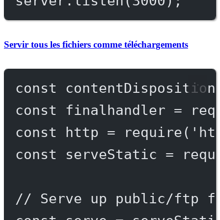
server.
listen
(
3000
);
Servir tous les fichiers comme téléchargements
const
contentDisposition
const
finalhandler
=
req
const
http
=
require
(
'ht
const
serveStatic
=
requ
// Serve up public/ftp f