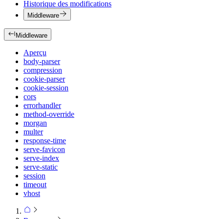
Historique des modifications
Middleware
Middleware
Aperçu
body-parser
compression
cookie-parser
cookie-session
cors
errorhandler
method-override
morgan
multer
response-time
serve-favicon
serve-index
serve-static
session
timeout
vhost