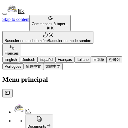
Skip to content
Commencez à taper...
⌘ K
Basculer en mode lumière
Basculer en mode sombre
Français
English
Deutsch
Español
Français
Italiano
日本語
한국어
Português
简体中文
繁體中文
Menu principal
Documents