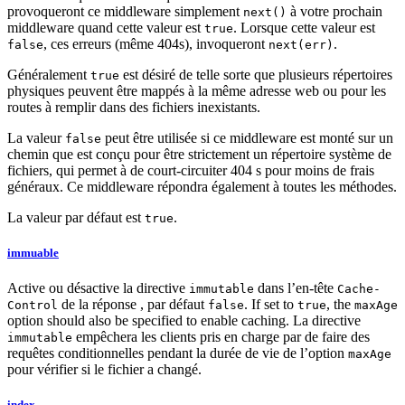
provoqueront ce middleware simplement
à votre prochain
next()
middleware quand cette valeur est
. Lorsque cette valeur est
true
, ces erreurs (même 404s), invoqueront
.
false
next(err)
Généralement
est désiré de telle sorte que plusieurs répertoires
true
physiques peuvent être mappés à la même adresse web ou pour les
routes à remplir dans des fichiers inexistants.
La valeur
peut être utilisée si ce middleware est monté sur un
false
chemin que est conçu pour être strictement un répertoire système de
fichiers, qui permet à de court-circuiter 404 s pour moins de frais
généraux. Ce middleware répondra également à toutes les méthodes.
La valeur par défaut est
.
true
immuable
Active ou désactive la directive
dans l’en-tête
immutable
Cache-
de la réponse , par défaut
. If set to
, the
Control
false
true
maxAge
option should also be specified to enable caching. La directive
empêchera les clients pris en charge par de faire des
immutable
requêtes conditionnelles pendant la durée de vie de l’option
maxAge
pour vérifier si le fichier a changé.
index