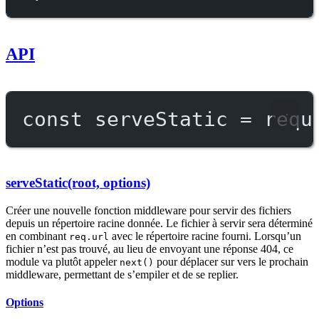
API
const
serveStatic
=
requ
serveStatic(root, options)
Créer une nouvelle fonction middleware pour servir des fichiers
depuis un répertoire racine donnée. Le fichier à servir sera déterminé
en combinant
avec le répertoire racine fourni. Lorsqu’un
req.url
fichier n’est pas trouvé, au lieu de envoyant une réponse 404, ce
module va plutôt appeler
pour déplacer sur vers le prochain
next()
middleware, permettant de s’empiler et de se replier.
Options