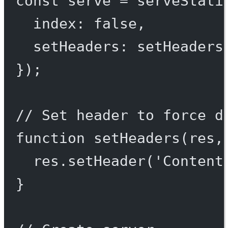
const
serve
=
serveStati
index: 
false
,
setHeaders: setHeaders
});
// Set header to force d
function
setHeaders
(
res
,
res.
setHeader
(
'Content
}