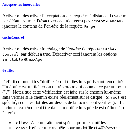
Accepter les intervalles
Activer ou désactiver l’acceptation des requêtes à distance, la valeur
par défaut est true. Désactiver ceci n’enverra pas
et
Accept-Ranges
ignorera le contenu de l’en-tête de la requête
.
Range
cacheControl
Activer ou désactiver le réglage de l’en-tête de réponse
Cache-
, par défaut à true. Désactiver ceci ignorera les options
Control
et
immutable
maxAge
dotfiles
Définit comment les “dotfiles” sont traités lorsqu’ils sont rencontrés.
Un dotfile est un fichier ou un répertoire qui commence par un point
(”.”). Notez que cette vérification est faite sur le chemin lui-même
sans vérifier si le chemin existe réellement sur le disque . Si
est
root
spécifié, seuls les dotfiles au-dessus de la racine sont vérifiés (i. . La
racine elle-même peut être dans un dotfile lorsqu’elle est définie à à
“nier”).
Aucun traitement spécial pour les dotfiles.
'allow'
Refuser une requête pour un dotfile et 403/
.
'deny'
next()