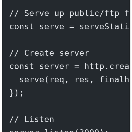
// Serve up public/ftp f
const
serve
=
serveStati
// Create server
const
server
=
 http.
crea
serve
(req, res, 
finalh
});
// Listen