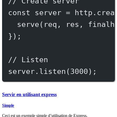
// Create server
const
server
=
 http.
crea
serve
(req, res, 
finalh
});
// Listen
server.
listen
(
3000
);
Servir en utilisant express
Simple
Ceci est un exemple simple d’utilisation de Express.