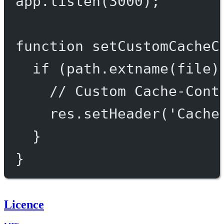
app.
listen
(
3000
);
function
setCustomCacheC
if
 (path.
extname
(file)
// Custom Cache-Cont
res.
setHeader
(
'Cache
}
}
Licence