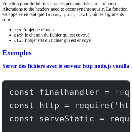
Fonction pour définir des en-têtes personnalisés sur la réponse.
Alterations to the headers need to occur synchronously. La fonction
est appelée en tant que
, où les arguments
fn(res, path, stat)
sont:
l’objet de réponse
res
le chemin du fichier qui est envoyé
path
l’objet stat du fichier qui est envoyé
stat
Exemples
Servir des fichiers avec le serveur http node.js vanilla
const
finalhandler
=
req
const
http
=
require
(
'ht
const
serveStatic
=
requ