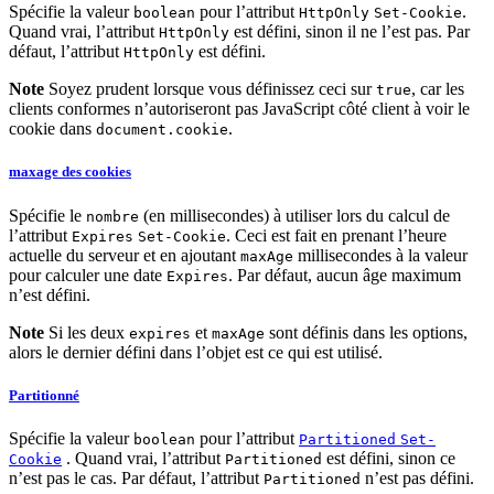
Spécifie la valeur
pour l’attribut
.
boolean
HttpOnly
Set-Cookie
Quand vrai, l’attribut
est défini, sinon il ne l’est pas. Par
HttpOnly
défaut, l’attribut
est défini.
HttpOnly
Note
Soyez prudent lorsque vous définissez ceci sur
, car les
true
clients conformes n’autoriseront pas JavaScript côté client à voir le
cookie dans
.
document.cookie
maxage des cookies
Spécifie le
(en millisecondes) à utiliser lors du calcul de
nombre
l’attribut
. Ceci est fait en prenant l’heure
Expires
Set-Cookie
actuelle du serveur et en ajoutant
millisecondes à la valeur
maxAge
pour calculer une date
. Par défaut, aucun âge maximum
Expires
n’est défini.
Note
Si les deux
et
sont définis dans les options,
expires
maxAge
alors le dernier défini dans l’objet est ce qui est utilisé.
Partitionné
Spécifie la valeur
pour l’attribut
boolean
Partitioned
Set-
. Quand vrai, l’attribut
est défini, sinon ce
Cookie
Partitioned
n’est pas le cas. Par défaut, l’attribut
n’est pas défini.
Partitioned