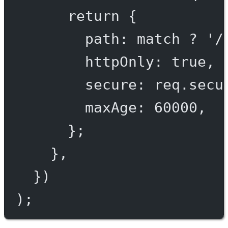
return
 {
path: match 
?
'/
httpOnly: 
true
,
secure: req.secu
maxAge: 
60000
,
};
},
})
);