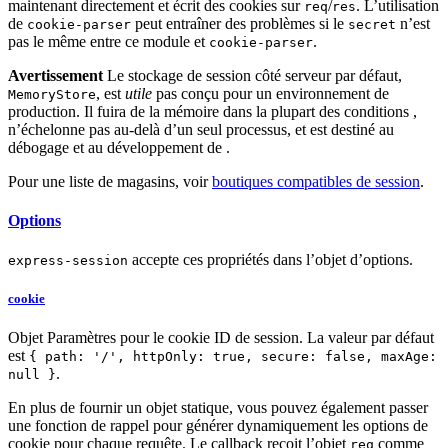
maintenant directement et écrit des cookies sur
/
. L’utilisation
req
res
de
peut entraîner des problèmes si le
n’est
cookie-parser
secret
pas le même entre ce module et
.
cookie-parser
Avertissement
Le stockage de session côté serveur par défaut,
, est
utile
pas conçu pour un environnement de
MemoryStore
production. Il fuira de la mémoire dans la plupart des conditions ,
n’échelonne pas au-delà d’un seul processus, et est destiné au
débogage et au développement de .
Pour une liste de magasins, voir
boutiques compatibles de session
.
Options
accepte ces propriétés dans l’objet d’options.
express-session
cookie
Objet Paramètres pour le cookie ID de session. La valeur par défaut
est
{ path: '/', httpOnly: true, secure: false, maxAge:
.
null }
En plus de fournir un objet statique, vous pouvez également passer
une fonction de rappel pour générer dynamiquement les options de
cookie pour chaque requête. Le callback reçoit l’objet
comme
req