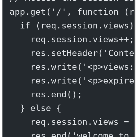
app.
get
(
'/'
, 
function
 (
r
if
 (req.session.views)
req.session.views
++
;
res.
setHeader
(
'Conte
res.
write
(
'<p>views:
res.
write
(
'<p>expire
res.
end
();
} 
else
 {
req.session.views 
=
res.
end
(
'welcome to 