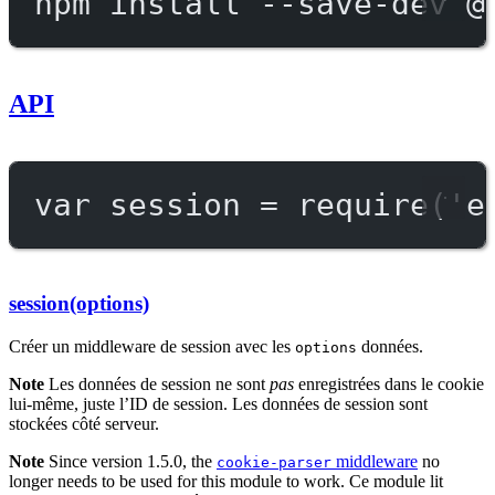
npm
install
--save-dev
@
API
var
 session 
=
require
(
'e
session(options)
Créer un middleware de session avec les
données.
options
Note
Les données de session ne sont
pas
enregistrées dans le cookie
lui-même, juste l’ID de session. Les données de session sont
stockées côté serveur.
Note
Since version 1.5.0, the
middleware
no
cookie-parser
longer needs to be used for this module to work. Ce module lit