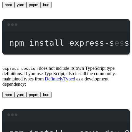
npm
yarn
pnpm
bun
Terminal window
npm
install
express-sess
does not include its own TypeScript type
express-session
definitions. If you use TypeScript, also install the community-
maintained types from
DefinitelyTyped
as a development
dependency:
npm
yarn
pnpm
bun
Terminal window