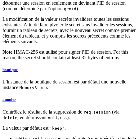
détourner une session en seulement en devinant l’ID de session
(comme déterminé par l’option
).
genid
La modification de la valeur secrète invalidera toutes les sessions
existantes. Afin de faire pivoter le secret sans invalider les sessions,
fournir un tableau de secrets, avec le nouveau secret comme premier
élément du tableau, et y compris les secrets précédents comme les
éléments suivants.
Note
HMAC-256 est utilisé pour signer l’ID de session. For this
reason, the secret should contain at least 32 bytes of entropy.
boutique
L’instance de la boutique de session est par défaut une nouvelle
instance
.
MemoryStore
annuler
Contrôlez le résultat de la suppression de
(via
req.session
, en définissant
, etc.).
delete
null
La valeur par défaut est
.
'keep'
La session sera détruite (supprimée) à la fin de la
'détruire'