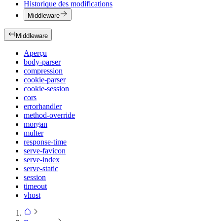
Historique des modifications
Middleware
Middleware
Aperçu
body-parser
compression
cookie-parser
cookie-session
cors
errorhandler
method-override
morgan
multer
response-time
serve-favicon
serve-index
serve-static
session
timeout
vhost