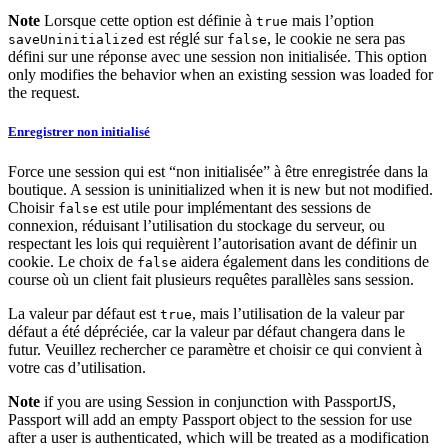
Note
Lorsque cette option est définie à
mais l’option
true
est réglé sur
, le cookie ne sera pas
saveUninitialized
false
défini sur une réponse avec une session non initialisée. This option
only modifies the behavior when an existing session was loaded for
the request.
Enregistrer non initialisé
Force une session qui est “non initialisée” à être enregistrée dans la
boutique. A session is uninitialized when it is new but not modified.
Choisir
est utile pour implémentant des sessions de
false
connexion, réduisant l’utilisation du stockage du serveur, ou
respectant les lois qui requièrent l’autorisation avant de définir un
cookie. Le choix de
aidera également dans les conditions de
false
course où un client fait plusieurs requêtes parallèles sans session.
La valeur par défaut est
, mais l’utilisation de la valeur par
true
défaut a été dépréciée, car la valeur par défaut changera dans le
futur. Veuillez rechercher ce paramètre et choisir ce qui convient à
votre cas d’utilisation.
Note
if you are using Session in conjunction with PassportJS,
Passport will add an empty Passport object to the session for use
after a user is authenticated, which will be treated as a modification