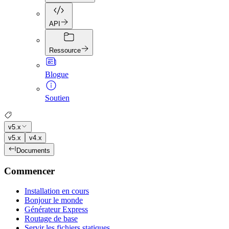
API
Ressource
Blogue
Soutien
v5.x
v5.x
v4.x
Documents
Commencer
Installation en cours
Bonjour le monde
Générateur Express
Routage de base
Servir les fichiers statiques