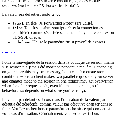
Faire confiance au proxy inversé lors du réglage des cookies
sécurisés (via l’en-tête “X-Forwarded-Proto” ).
La valeur par défaut est
.
undefined
L’en-tête “X-Forwarded-Proto” sera utilisé.
true
Tous les en-têtes sont ignorés et la connexion est
false
considérée comme sécurisée seulement s’il y a une connexion
TLS/SSL directe.
Utilise le paramètre “trust proxy” de express
undefined
réactiver
Force la sauvegarde de la session dans la boutique de session, même
si la session n’a jamais été modifiée pendant la requête. Depending
on your store this may be necessary, but it can also create race
conditions where a client makes two parallel requests to your server
and changes made to the session in one request may get overwritten
when the other request ends, even if it made no changes (this
behavior also depends on what store you’re using).
La valeur par défaut est
, mais l’utilisation de la valeur par
true
défaut a été dépréciée, comme valeur par défaut va changer dans le
futur. Veuillez rechercher ce paramètre et choisir ce qui convient à
votre cas d’utilisation. Généralement, vous voudrez
.
false