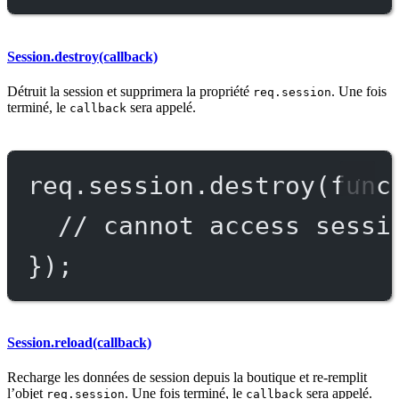
Session.destroy(callback)
Détruit la session et supprimera la propriété
. Une fois
req.session
terminé, le
sera appelé.
callback
req.session.
destroy
(
func
// cannot access sessi
});
Session.reload(callback)
Recharge les données de session depuis la boutique et re-remplit
l’objet
. Une fois terminé, le
sera appelé.
req.session
callback