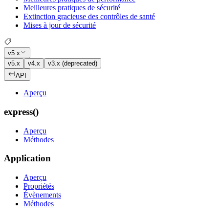
Meilleures pratiques de sécurité
Extinction gracieuse des contrôles de santé
Mises à jour de sécurité
v5.x
v5.x
v4.x
v3.x (deprecated)
API
Aperçu
express()
Aperçu
Méthodes
Application
Aperçu
Propriétés
Évènements
Méthodes