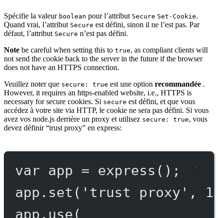
Spécifie la valeur
pour l’attribut
.
boolean
Secure
Set-Cookie
Quand vrai, l’attribut
est défini, sinon il ne l’est pas. Par
Secure
défaut, l’attribut
n’est pas défini.
Secure
Note
be careful when setting this to
, as compliant clients will
true
not send the cookie back to the server in the future if the browser
does not have an HTTPS connection.
Veuillez noter que
est une option
recommandée
.
secure: true
However, it requires an https-enabled website, i.e., HTTPS is
necessary for secure cookies. Si
est défini, et que vous
secure
accédez à votre site via HTTP, le cookie ne sera pas défini. Si vous
avez vos node.js derrière un proxy et utilisez
, vous
secure: true
devez définir “trust proxy” en express:
var
 app 
=
express
();
app.
set
(
'trust proxy'
, 
1
app.
use
(