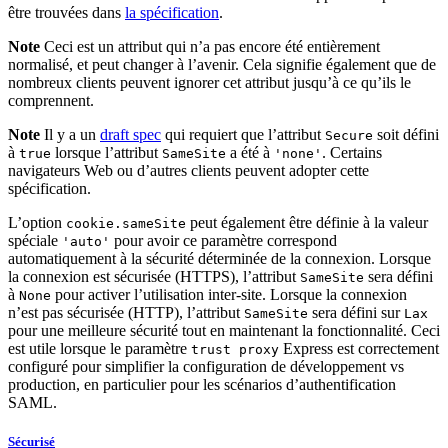
être trouvées dans
la spécification
.
Note
Ceci est un attribut qui n’a pas encore été entièrement
normalisé, et peut changer à l’avenir. Cela signifie également que de
nombreux clients peuvent ignorer cet attribut jusqu’à ce qu’ils le
comprennent.
Note
Il y a un
draft spec
qui requiert que l’attribut
soit défini
Secure
à
lorsque l’attribut
a été à
. Certains
true
SameSite
'none'
navigateurs Web ou d’autres clients peuvent adopter cette
spécification.
L’option
peut également être définie à la valeur
cookie.sameSite
spéciale
pour avoir ce paramètre correspond
'auto'
automatiquement à la sécurité déterminée de la connexion. Lorsque
la connexion est sécurisée (HTTPS), l’attribut
sera défini
SameSite
à
pour activer l’utilisation inter-site. Lorsque la connexion
None
n’est pas sécurisée (HTTP), l’attribut
sera défini sur
SameSite
Lax
pour une meilleure sécurité tout en maintenant la fonctionnalité. Ceci
est utile lorsque le paramètre
Express est correctement
trust proxy
configuré pour simplifier la configuration de développement vs
production, en particulier pour les scénarios d’authentification
SAML.
Sécurisé