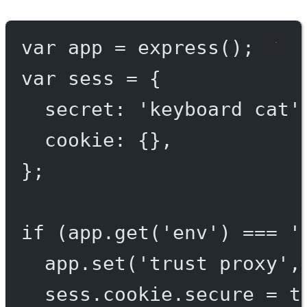
var
 app 
=
express
();
var
 sess 
=
 {
secret: 
'keyboard cat'
cookie: {},
};
if
 (app.
get
(
'env'
) 
===
'
app.
set
(
'trust proxy'
,
sess.cookie.secure 
=
t