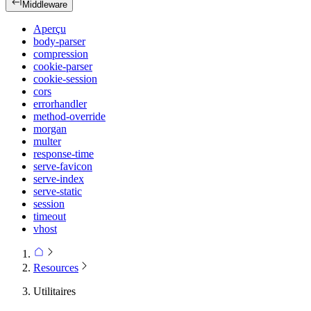
Middleware
Aperçu
body-parser
compression
cookie-parser
cookie-session
cors
errorhandler
method-override
morgan
multer
response-time
serve-favicon
serve-index
serve-static
session
timeout
vhost
Resources
Utilitaires