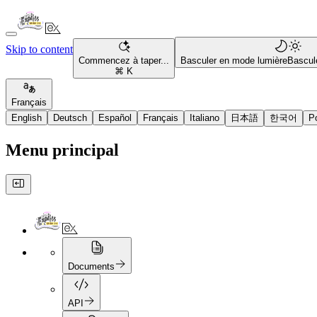
Skip to content
Commencez à taper...
Basculer en mode lumière
Bascul
⌘ K
Français
English
Deutsch
Español
Français
Italiano
日本語
한국어
P
Menu principal
Documents
API