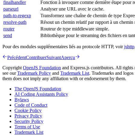
finalhandler
Fonction à invoquer comme dernière étape pour r
parseurl
Analyser une URL avec le cache.
path-to-regexp
Transformez une chaîne de chemin de type Express,
resolve-path
Résout un chemin relatif par rapport à un chemin 
router
Routeur de type middleware simple.
send
Bibliothèque pour le streaming des fichiers en ta
Pour des modules supplémentaires liés au protocole HTTP, voir
jshttp
Précédent
Contribuer
Suivant
Aperçu
Copyright
OpenJS Foundation
and Express.js contributors. All rights
see our
Trademark Policy
and
Trademark List
. Trademarks and logos 
them does not imply any affiliation with or endorsement by them.
The OpenJS Foundation
AI Coding Assistants Policy
Bylaws
Code of Conduct
Cookie Policy
Privacy Policy
Security Policy
Terms of Use
Trademark List