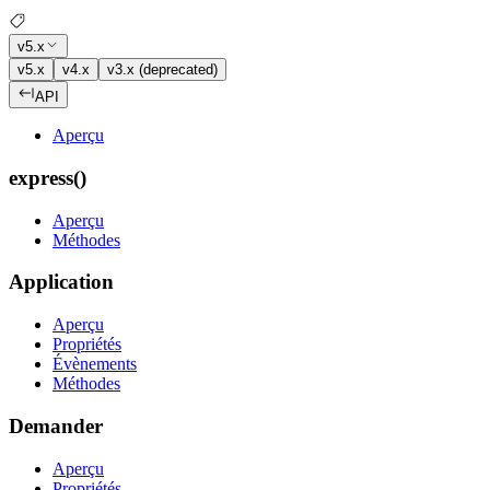
v5.x
v5.x
v4.x
v3.x (deprecated)
API
Aperçu
express()
Aperçu
Méthodes
Application
Aperçu
Propriétés
Évènements
Méthodes
Demander
Aperçu
Propriétés