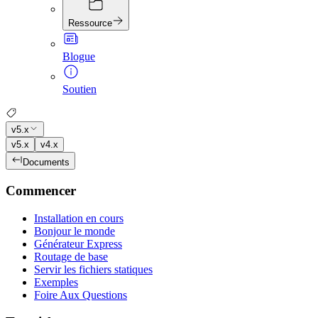
Ressource
Blogue
Soutien
v5.x
v5.x
v4.x
Documents
Commencer
Installation en cours
Bonjour le monde
Générateur Express
Routage de base
Servir les fichiers statiques
Exemples
Foire Aux Questions