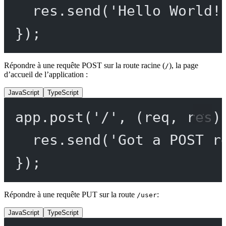
res.
send
(
'Hello World!
});
Répondre à une requête POST sur la route racine (
), la page
/
d’accueil de l’application :
JavaScript
TypeScript
app.
post
(
'/'
, (
req
, 
res
)
res.
send
(
'Got a POST r
});
Répondre à une requête PUT sur la route
:
/user
JavaScript
TypeScript