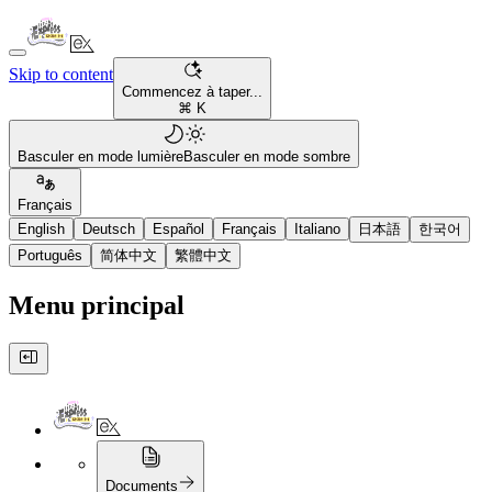
Skip to content
Commencez à taper...
⌘ K
Basculer en mode lumière
Basculer en mode sombre
Français
English
Deutsch
Español
Français
Italiano
日本語
한국어
Português
简体中文
繁體中文
Menu principal
Documents