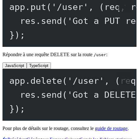
app.
put
(
'/user'
, (
req
, 
r
res.
send
(
'Got a PUT re
});
Répondre à une requête DELETE sur la route
:
/user
JavaScript
TypeScript
app.
delete
(
'/user'
, (
req
res.
send
(
'Got a DELETE
});
Pour plus de détails sur le routage, consultez le
guide de routage
.