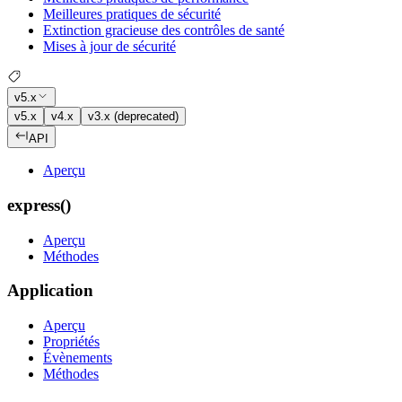
Meilleures pratiques de sécurité
Extinction gracieuse des contrôles de santé
Mises à jour de sécurité
v5.x
v5.x
v4.x
v3.x (deprecated)
API
Aperçu
express()
Aperçu
Méthodes
Application
Aperçu
Propriétés
Évènements
Méthodes