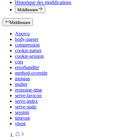
Historique des modifications
Middleware
Middleware
Aperçu
body-parser
compression
cookie-parser
cookie-session
cors
errorhandler
method-override
morgan
multer
response-time
serve-favicon
serve-index
serve-static
session
timeout
vhost