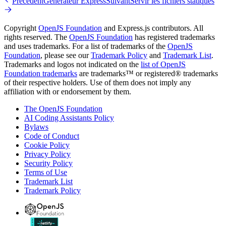
Précédent
Générateur Express
Suivant
Servir les fichiers statiques
Copyright
OpenJS Foundation
and Express.js contributors. All
rights reserved. The
OpenJS Foundation
has registered trademarks
and uses trademarks. For a list of trademarks of the
OpenJS
Foundation
, please see our
Trademark Policy
and
Trademark List
.
Trademarks and logos not indicated on the
list of OpenJS
Foundation trademarks
are trademarks™ or registered® trademarks
of their respective holders. Use of them does not imply any
affiliation with or endorsement by them.
The OpenJS Foundation
AI Coding Assistants Policy
Bylaws
Code of Conduct
Cookie Policy
Privacy Policy
Security Policy
Terms of Use
Trademark List
Trademark Policy