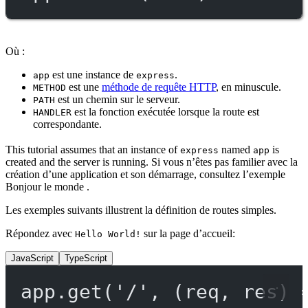
Où :
est une instance de
.
app
express
est une
méthode de requête HTTP
, en minuscule.
METHOD
est un chemin sur le serveur.
PATH
est la fonction exécutée lorsque la route est
HANDLER
correspondante.
This tutorial assumes that an instance of
named
is
express
app
created and the server is running. Si vous n’êtes pas familier avec la
création d’une application et son démarrage, consultez l’exemple
Bonjour le monde .
Les exemples suivants illustrent la définition de routes simples.
Répondez avec
sur la page d’accueil:
Hello World!
JavaScript
TypeScript
app.
get
(
'/'
, (
req
, 
res
) 