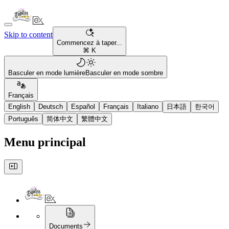
Skip to content
Commencez à taper...
⌘ K
Basculer en mode lumière
Basculer en mode sombre
Français
English
Deutsch
Español
Français
Italiano
日本語
한국어
Português
简体中文
繁體中文
Menu principal
Documents