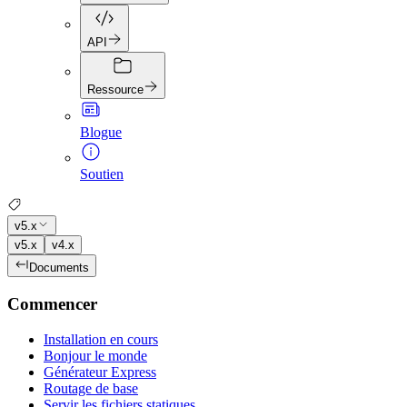
API
Ressource
Blogue
Soutien
v5.x
v5.x
v4.x
Documents
Commencer
Installation en cours
Bonjour le monde
Générateur Express
Routage de base
Servir les fichiers statiques