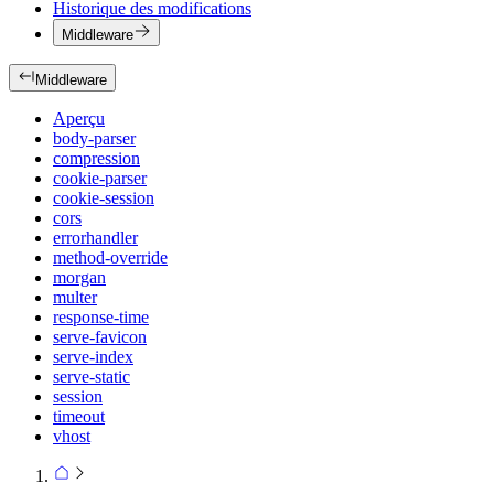
Historique des modifications
Middleware
Middleware
Aperçu
body-parser
compression
cookie-parser
cookie-session
cors
errorhandler
method-override
morgan
multer
response-time
serve-favicon
serve-index
serve-static
session
timeout
vhost