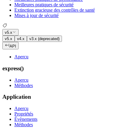
Meilleures pratiques de sécurité
Extinction gracieuse des contrôles de santé
Mises à jour de sécurité
v5.x
v5.x
v4.x
v3.x (deprecated)
API
Aperçu
express()
Aperçu
Méthodes
Application
Aperçu
Propriétés
Évènements
Méthodes