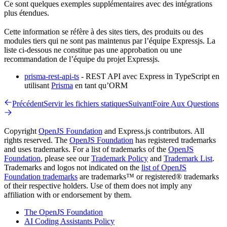
Ce sont quelques exemples supplémentaires avec des intégrations
plus étendues.
Cette information se réfère à des sites tiers, des produits ou des
modules tiers qui ne sont pas maintenus par l’équipe Expressjs. La
liste ci-dessous ne constitue pas une approbation ou une
recommandation de l’équipe du projet Expressjs.
prisma-rest-api-ts
- REST API avec Express in TypeScript en
utilisant
Prisma
en tant qu’ORM
Précédent
Servir les fichiers statiques
Suivant
Foire Aux Questions
Copyright
OpenJS Foundation
and Express.js contributors. All
rights reserved. The
OpenJS Foundation
has registered trademarks
and uses trademarks. For a list of trademarks of the
OpenJS
Foundation
, please see our
Trademark Policy
and
Trademark List
.
Trademarks and logos not indicated on the
list of OpenJS
Foundation trademarks
are trademarks™ or registered® trademarks
of their respective holders. Use of them does not imply any
affiliation with or endorsement by them.
The OpenJS Foundation
AI Coding Assistants Policy