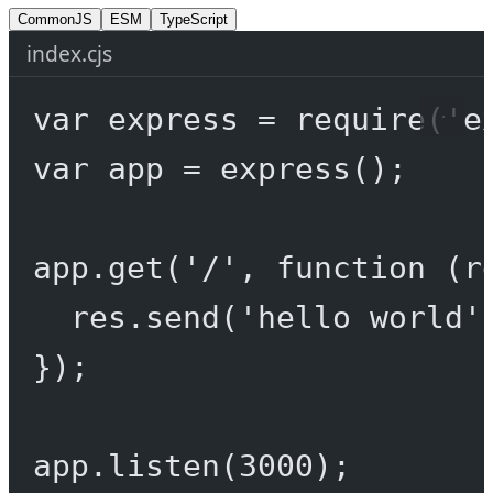
CommonJS
ESM
TypeScript
index.cjs
var
 express 
=
require
(
'e
var
 app 
=
express
();
app.
get
(
'/'
, 
function
 (
r
res.
send
(
'hello world'
});
app.
listen
(
3000
);