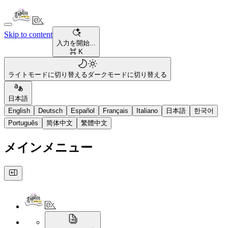
Skip to content
入力を開始...
⌘ K
ライトモードに切り替える
ダークモードに切り替える
日本語
English
Deutsch
Español
Français
Italiano
日本語
한국어
Português
简体中文
繁體中文
メインメニュー