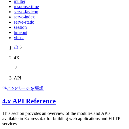
multer
response-time
serve-favicon
serve-index
serve-static
session
timeout
vhost
4X
API
このページを翻訳
4.x API Reference
This section provides an overview of the modules and APIs
available in Express 4.x for building web applications and HTTP
services.