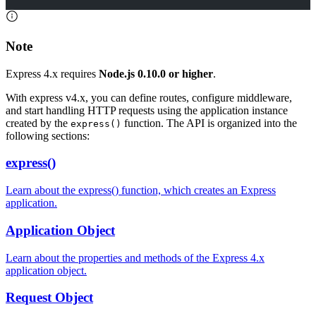
Note
Express 4.x requires
Node.js 0.10.0 or higher
.
With express v4.x, you can define routes, configure middleware,
and start handling HTTP requests using the application instance
created by the
function. The API is organized into the
express()
following sections:
express()
Learn about the express() function, which creates an Express
application.
Application Object
Learn about the properties and methods of the Express 4.x
application object.
Request Object