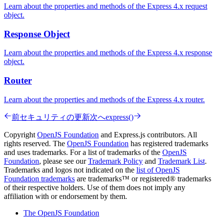
Learn about the properties and methods of the Express 4.x request
object.
Response Object
Learn about the properties and methods of the Express 4.x response
object.
Router
Learn about the properties and methods of the Express 4.x router.
前
セキュリティの更新
次へ
express()
Copyright
OpenJS Foundation
and Express.js contributors. All
rights reserved. The
OpenJS Foundation
has registered trademarks
and uses trademarks. For a list of trademarks of the
OpenJS
Foundation
, please see our
Trademark Policy
and
Trademark List
.
Trademarks and logos not indicated on the
list of OpenJS
Foundation trademarks
are trademarks™ or registered® trademarks
of their respective holders. Use of them does not imply any
affiliation with or endorsement by them.
The OpenJS Foundation