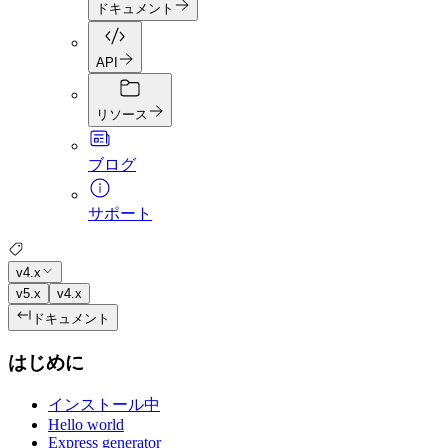
ドキュメント
API
リソース
ブログ
サポート
v4.x
v5.x
v4.x
ドキュメント
はじめに
インストール中
Hello world
Express generator