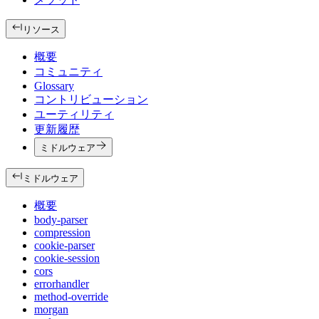
リソース
概要
コミュニティ
Glossary
コントリビューション
ユーティリティ
更新履歴
ミドルウェア
ミドルウェア
概要
body-parser
compression
cookie-parser
cookie-session
cors
errorhandler
method-override
morgan