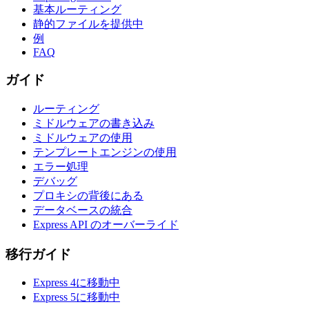
基本ルーティング
静的ファイルを提供中
例
FAQ
ガイド
ルーティング
ミドルウェアの書き込み
ミドルウェアの使用
テンプレートエンジンの使用
エラー処理
デバッグ
プロキシの背後にある
データベースの統合
Express API のオーバーライド
移行ガイド
Express 4に移動中
Express 5に移動中