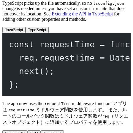
TypeScript picks up the file automatically, so no
tsconfig.json
change is needed unless you have set a custom
that does
include
not cover its location. See
Extending the API in TypeScript
for
adding other custom properties and methods.
JavaScript
TypeScript
const
requestTime
=
func
req.requestTime 
=
 Date
next
();
};
The app now uses the
middleware function. アプリ
requestTime
は
ミドルウェア関数を使用します。 また、ル
requestTime
ートのコールバック関数はミドルウェア関数が
（リクエ
req
ストオブジェクト）に追加するプロパティを使用します。