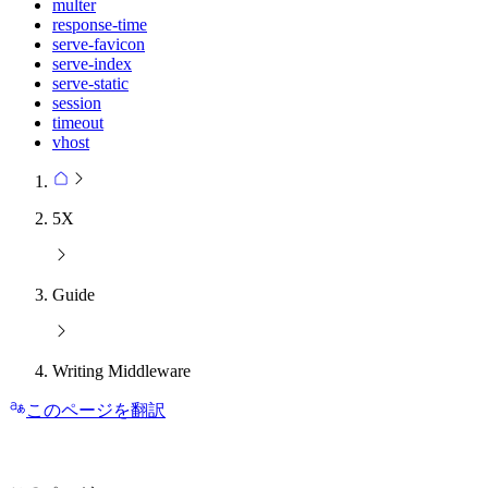
multer
response-time
serve-favicon
serve-index
serve-static
session
timeout
vhost
5X
Guide
Writing Middleware
このページを翻訳