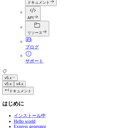
ドキュメント
API
リソース
ブログ
サポート
v5.x
v5.x
v4.x
ドキュメント
はじめに
インストール中
Hello world
Express generator