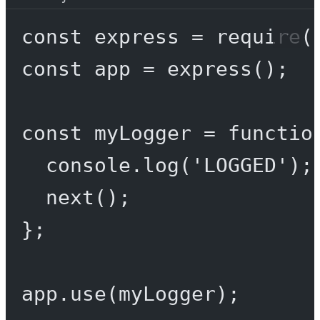
const
express
=
require
(
const
app
=
express
();
const
myLogger
=
functio
console.
log
(
'LOGGED'
);
next
();
};
app.
use
(myLogger);