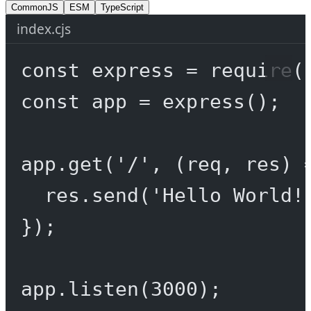
CommonJS
ESM
TypeScript
index.cjs
const
express
=
require
(
const
app
=
express
();
app.
get
(
'/'
, (
req
, 
res
) 
res.
send
(
'Hello World!
});
app.
listen
(
3000
);