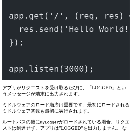
app.
get
(
'/'
, (
req
, 
res
) 
res.
send
(
'Hello World!
});
app.
listen
(
3000
);
アプリがリクエストを受け取るたびに、「LOGGED」とい
うメッセージが端末に出力されます。
ミドルウェアのロード順序は重要です。最初にロードされる
ミドルウェア関数も最初に実行されます。
ルートパスの後に
がロードされている場合、リクエ
myLogger
ストは到達せず、アプリは”LOGGED”を出力しません。 な