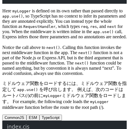
Here
is defined on its own rather than passed directly to
myLogger
, so TypeScript has no context to infer its parameters and
app.use()
they are annotated explicitly. You can instead type the whole
function as
, which types
,
, and
for
RequestHandler
req
res
next
you. When the middleware is written inline in the
call,
app.use()
Express infers those three parameters and no annotations are needed.
Notice the call above to
. Calling this function invokes the
next()
next middleware function in the app. The
function is not a
next()
part of the Node.js or Express API, but is the third argument that is
passed to the middleware function. The
function could be
next()
named anything, but by convention it is always named “next”. To
avoid confusion, always use this convention.
ミドルウェア関数をロードするには、ミドルウェア関数を指
定して
を呼び出します。 例えば、次のコードは
app.use()
ルートパス(/)の前に
ミドルウェア関数をロードしま
myLogger
す。 For example, the following code loads the
myLogger
middleware function before the route to the root path (/).
CommonJS
ESM
TypeScript
index.cjs