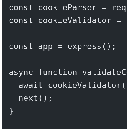
const
cookieParser
=
req
const
cookieValidator
=
const
app
=
express
();
async
function
validateC
await
cookieValidator
(
next
();
}