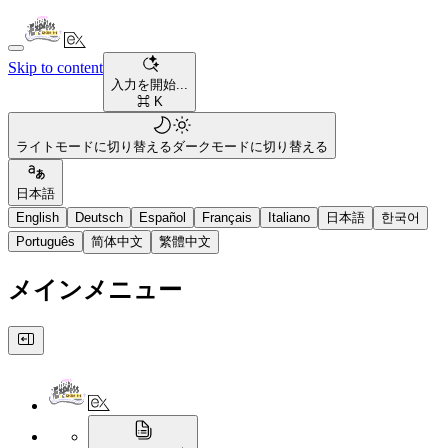
Skip to content
入力を開始...
⌘ K
ライトモードに切り替える
ダークモードに切り替える
日本語
English
Deutsch
Español
Français
Italiano
日本語
한국어
Português
简体中文
繁體中文
メインメニュー