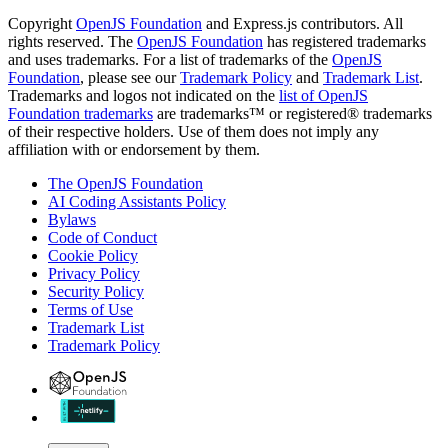
Copyright
OpenJS Foundation
and Express.js contributors. All
rights reserved. The
OpenJS Foundation
has registered trademarks
and uses trademarks. For a list of trademarks of the
OpenJS
Foundation
, please see our
Trademark Policy
and
Trademark List
.
Trademarks and logos not indicated on the
list of OpenJS
Foundation trademarks
are trademarks™ or registered® trademarks
of their respective holders. Use of them does not imply any
affiliation with or endorsement by them.
The OpenJS Foundation
AI Coding Assistants Policy
Bylaws
Code of Conduct
Cookie Policy
Privacy Policy
Security Policy
Terms of Use
Trademark List
Trademark Policy