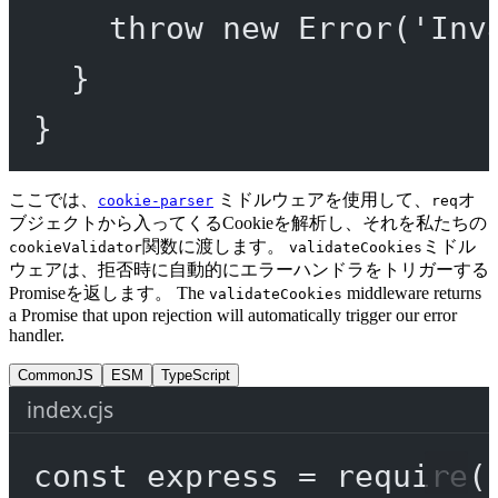
throw
new
Error
(
'Inv
}
}
ここでは、
ミドルウェアを使用して、
オ
cookie-parser
req
ブジェクトから入ってくるCookieを解析し、それを私たちの
関数に渡します。
ミドル
cookieValidator
validateCookies
ウェアは、拒否時に自動的にエラーハンドラをトリガーする
Promiseを返します。 The
middleware returns
validateCookies
a Promise that upon rejection will automatically trigger our error
handler.
CommonJS
ESM
TypeScript
index.cjs
const
express
=
require
(