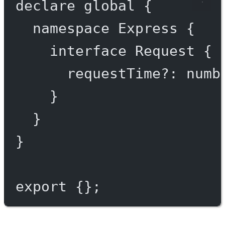
declare
 global {
namespace
Express
 {
interface
Request
 {
requestTime
?:
numb
}
}
}
export
 {};