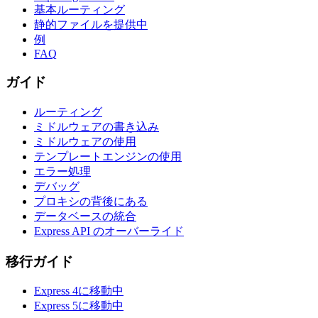
基本ルーティング
静的ファイルを提供中
例
FAQ
ガイド
ルーティング
ミドルウェアの書き込み
ミドルウェアの使用
テンプレートエンジンの使用
エラー処理
デバッグ
プロキシの背後にある
データベースの統合
Express API のオーバーライド
移行ガイド
Express 4に移動中
Express 5に移動中