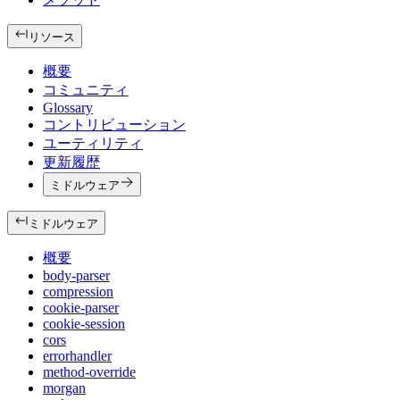
リソース
概要
コミュニティ
Glossary
コントリビューション
ユーティリティ
更新履歴
ミドルウェア
ミドルウェア
概要
body-parser
compression
cookie-parser
cookie-session
cors
errorhandler
method-override
morgan