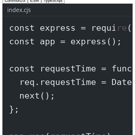
CommonJS
ESM
TypeScript
index.cjs
const
express
=
require
(
const
app
=
express
();
const
requestTime
=
func
req.requestTime 
=
 Date
next
();
};