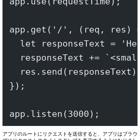
app.
use
(requestTime);
app.
get
(
'/'
, (
req
, 
res
) 
let
 responseText 
=
'He
responseText 
+=
`<smal
res.
send
(responseText)
});
app.
listen
(
3000
);
アプリのルートにリクエストを送信すると、アプリはブラウ