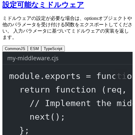
設定可能なミドルウェア
ミドルウェアの設定が必要な場合は、optionsオブジェクトや
他のパラメータを受け付ける関数をエクスポートしてくださ
い。 入力パラメータに基づいてミドルウェアの実装を返し
ます。
CommonJS
ESM
TypeScript
my-middleware.cjs
module
.
exports
=
functio
return
function
 (
req
, 
// Implement the mid
next
();
};