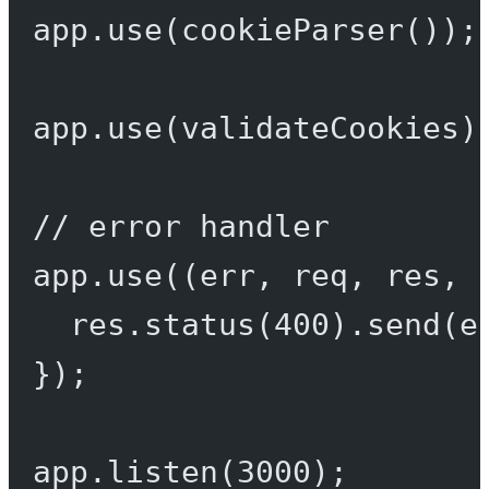
app.
use
(
cookieParser
());
app.
use
(validateCookies)
// error handler
app.
use
((
err
, 
req
, 
res
, 
res.
status
(
400
).
send
(e
});
app.
listen
(
3000
);