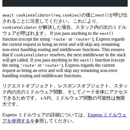
の後に
が呼び出
await cookieValidator(req.cookies)
next()
されることに注意してください。 これにより、
が解決した場合、スタック内の次のミドル
cookieValidator
ウェアが呼ばれます。 If you pass anything to the
next()
function (except the string
or
), Express regards
'route'
'router'
the current request as being an error and will skip any remaining
non-error handling routing and middleware functions. This ensures
that if
resolves, the next middleware in the stack
cookieValidator
will get called. If you pass anything to the
function (except
next()
the string
or
), Express regards the current
'route'
'router'
request as being an error and will skip any remaining non-error
handling routing and middleware functions.
リクエストオブジェクト、レスポンスオブジェクト、スタッ
ク内の次のミドルウェア関数、そしてノード全体にアクセス
できるためです。 s API、ミドルウェア関数の可能性は無限
大です。
Express ミドルウェアの詳細については、
Express ミドルウェ
アを使用する
を参照してください。