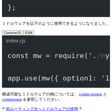
};
ミドルウェアを以下のように使用できるようになりました。
CommonJS
ESM
index.cjs
const
mw
=
require
(
'./my
app.
use
(
mw
({ option1: 
'1
構成可能なミドルウェアの例については、
cookie-session
と
compression
を参照してください。
前
ルーティング
次へ
ミドルウェアの使用