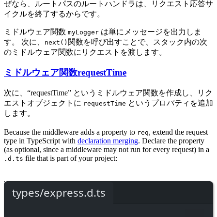
ぜなら、ルートパスのルートハンドラは、リクエスト応答サ
イクルを終了するからです。
ミドルウェア関数
は単にメッセージを出力しま
myLogger
す。 次に、
関数を呼び出すことで、スタック内の次
next()
のミドルウェア関数にリクエストを渡します。
ミドルウェア関数requestTime
次に、“requestTime” というミドルウェア関数を作成し、リク
エストオブジェクトに
というプロパティを追加
requestTime
します。
Because the middleware adds a property to
, extend the request
req
type in TypeScript with
declaration merging
. Declare the property
(as optional, since a middleware may not run for every request) in a
file that is part of your project:
.d.ts
types/express.d.ts