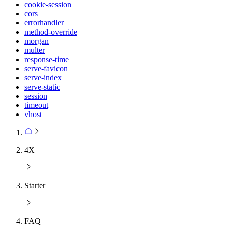
cookie-session
cors
errorhandler
method-override
morgan
multer
response-time
serve-favicon
serve-index
serve-static
session
timeout
vhost
4X
Starter
FAQ