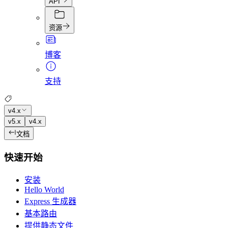
API
资源
博客
支持
v4.x
v5.x
v4.x
文档
快速开始
安装
Hello World
Express 生成器
基本路由
提供静态文件