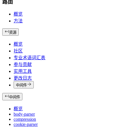
路由
概览
方法
资源
概览
社区
专业术语词汇表
参与贡献
实用工具
更改日志
中间件
中间件
概览
body-parser
compression
cookie-parser