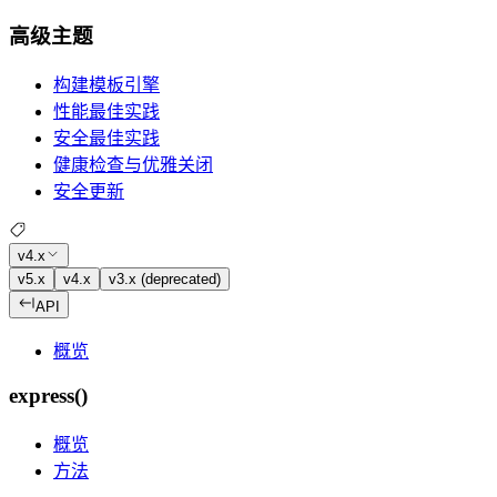
高级主题
构建模板引擎
性能最佳实践
安全最佳实践
健康检查与优雅关闭
安全更新
v4.x
v5.x
v4.x
v3.x (deprecated)
API
概览
express()
概览
方法