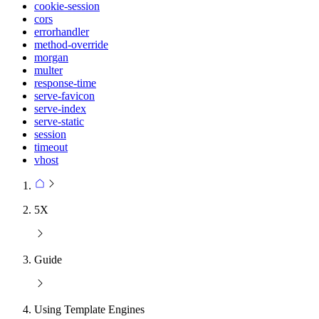
cookie-session
cors
errorhandler
method-override
morgan
multer
response-time
serve-favicon
serve-index
serve-static
session
timeout
vhost
5X
Guide
Using Template Engines