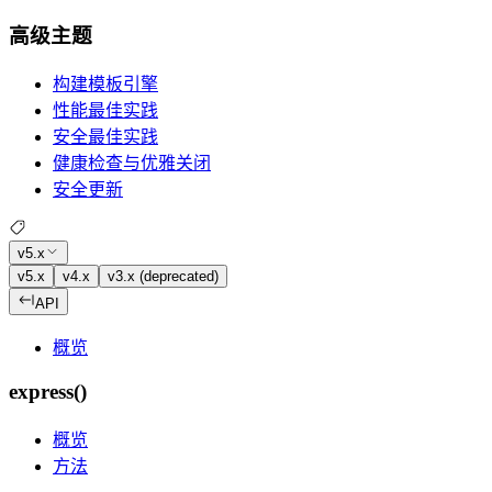
高级主题
构建模板引擎
性能最佳实践
安全最佳实践
健康检查与优雅关闭
安全更新
v5.x
v5.x
v4.x
v3.x (deprecated)
API
概览
express()
概览
方法