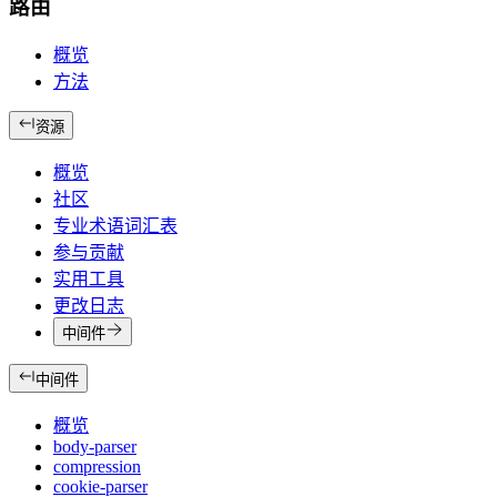
路由
概览
方法
资源
概览
社区
专业术语词汇表
参与贡献
实用工具
更改日志
中间件
中间件
概览
body-parser
compression
cookie-parser