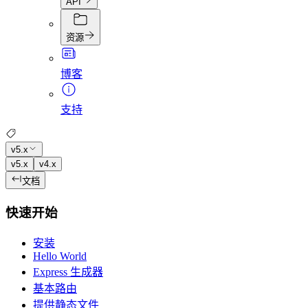
API
资源
博客
支持
v5.x
v5.x
v4.x
文档
快速开始
安装
Hello World
Express 生成器
基本路由
提供静态文件