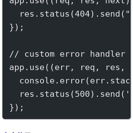
app.
use
((
req
, 
res
, 
next
)
res.
status
(
404
).
send
(
"
});
// custom error handler
app.
use
((
err
, 
req
, 
res
, 
console.
error
(err.stac
res.
status
(
500
).
send
(
'
});