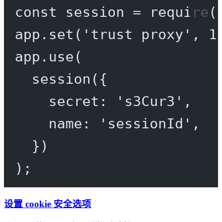
const
session
=
require
(
app.
set
(
'trust proxy'
, 
1
app.
use
(
session
({
secret: 
's3Cur3'
,
name: 
'sessionId'
,
})
);
设置 cookie 安全选项