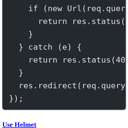
if
 (
new
Url
(req.quer
return
 res.
status
(
}
} 
catch
 (e) {
return
 res.
status
(
40
}
res.
redirect
(req.query
});
Use Helmet