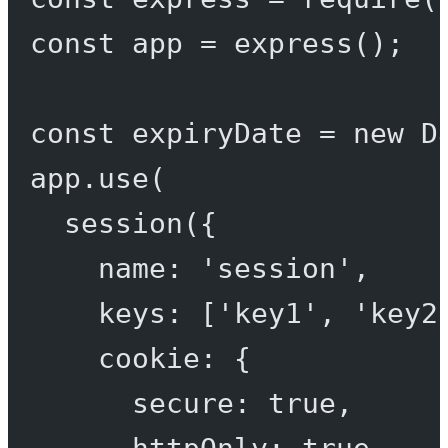
const
app
=
express
();
const
expiryDate
=
new
D
app.
use
(
session
({
name: 
'session'
,
keys: [
'key1'
, 
'key2
cookie: {
secure: 
true
,
httpOnly: 
true
,