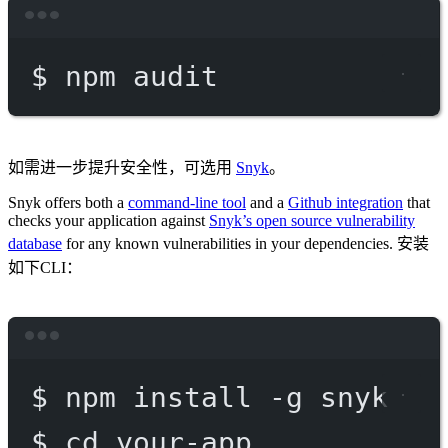
Terminal window
$
npm
audit
如需进一步提升安全性，可选用
Snyk
。
Snyk offers both a
command-line tool
and a
Github integration
that
checks your application against
Snyk’s open source vulnerability
database
for any known vulnerabilities in your dependencies. 安装
如下CLI：
Terminal window
$
npm
install
-g
snyk
$
cd
your-app