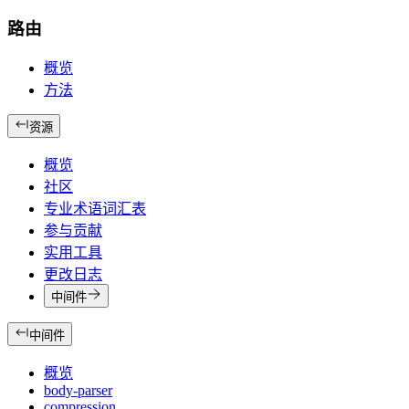
路由
概览
方法
资源
概览
社区
专业术语词汇表
参与贡献
实用工具
更改日志
中间件
中间件
概览
body-parser
compression