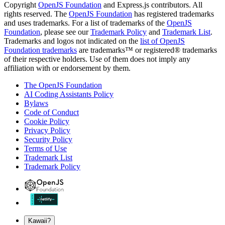
Copyright
OpenJS Foundation
and Express.js contributors. All
rights reserved. The
OpenJS Foundation
has registered trademarks
and uses trademarks. For a list of trademarks of the
OpenJS
Foundation
, please see our
Trademark Policy
and
Trademark List
.
Trademarks and logos not indicated on the
list of OpenJS
Foundation trademarks
are trademarks™ or registered® trademarks
of their respective holders. Use of them does not imply any
affiliation with or endorsement by them.
The OpenJS Foundation
AI Coding Assistants Policy
Bylaws
Code of Conduct
Cookie Policy
Privacy Policy
Security Policy
Terms of Use
Trademark List
Trademark Policy
Kawaii?