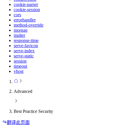
cookie-parser
cookie-session
cors
errorhandler
method-override
morgan
multer
response-time
serve-favicon
serve-index
serve-static
session
timeout
vhost
Advanced
Best Practice Security
翻译此页面