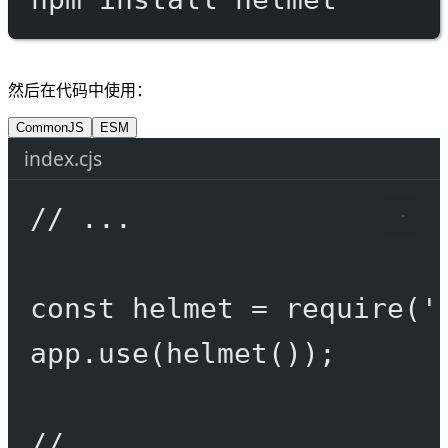
然后在代码中使用：
CommonJS
ESM
index.cjs
// ...
const
helmet
=
require
(
'
app.
use
(
helmet
());
// ...