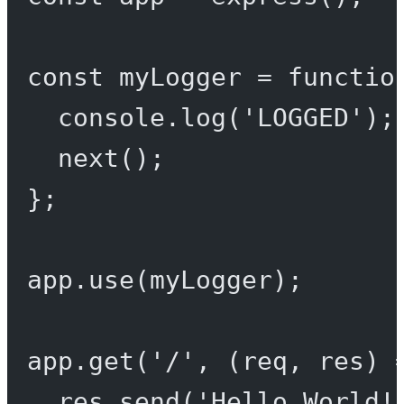
const
myLogger
=
functio
console.
log
(
'LOGGED'
);
next
();
};
app.
use
(myLogger);
app.
get
(
'/'
, (
req
, 
res
) 
res.
send
(
'Hello World!