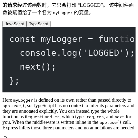
的请求经过该函数时，它只会打印 “LOGGED”。 该中间件函
数被赋值给了一个名为
的变量。
myLogger
JavaScript
TypeScript
const
myLogger
=
functio
console.
log
(
'LOGGED'
);
next
();
};
Here
is defined on its own rather than passed directly to
myLogger
, so TypeScript has no context to infer its parameters and
app.use()
they are annotated explicitly. You can instead type the whole
function as
, which types
,
, and
for
RequestHandler
req
res
next
you. When the middleware is written inline in the
call,
app.use()
Express infers those three parameters and no annotations are needed.