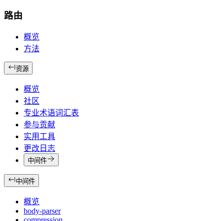
路由
概览
方法
资源
概览
社区
专业术语词汇表
参与贡献
实用工具
更改日志
中间件
中间件
概览
body-parser
compression