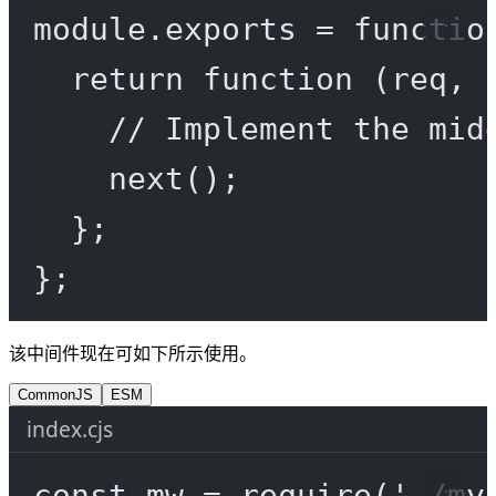
module
.
exports
=
functio
return
function
 (
req
, 
// Implement the mid
next
();
};
};
该中间件现在可如下所示使用。
CommonJS
ESM
index.cjs
const
mw
=
require
(
'./my