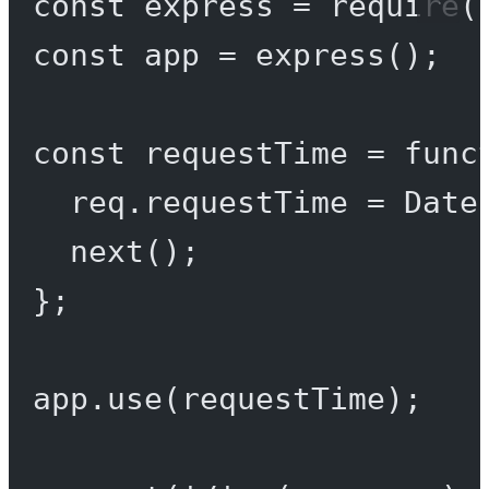
const
express
=
require
(
const
app
=
express
();
const
requestTime
=
func
req.requestTime 
=
 Date
next
();
};
app.
use
(requestTime);