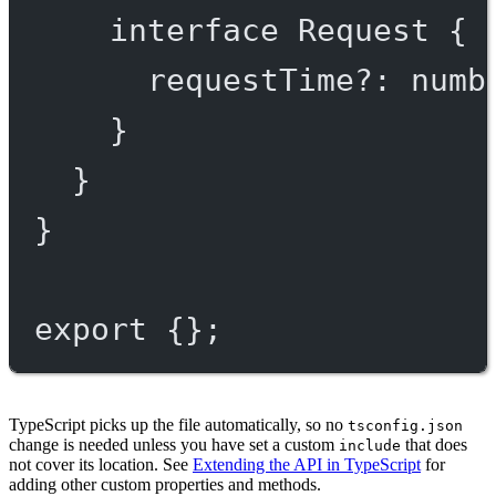
interface
Request
 {
requestTime
?:
numb
}
}
}
export
 {};
TypeScript picks up the file automatically, so no
tsconfig.json
change is needed unless you have set a custom
that does
include
not cover its location. See
Extending the API in TypeScript
for
adding other custom properties and methods.