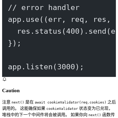
// error handler
app.
use
((
err
, 
req
, 
res
, 
res.
status
(
400
).
send
(e
});
app.
listen
(
3000
);
Caution
注意
是在
之后
next()
await cookieValidator(req.cookies)
调用的。 这能确保如果
状态变为已兑现，
cookieValidator
堆栈中的下一个中间件将会被调用。 如果你向
函数传
next()