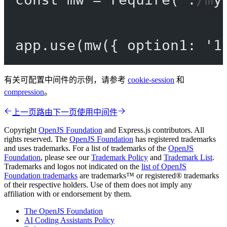
app.
use
(
mw
({ option1: 
'1
有关可配置中间件的示例，请参考
cookie-session
和
compression
。
上一页
路由
下一页
使用中间件
Copyright
OpenJS Foundation
and Express.js contributors. All
rights reserved. The
OpenJS Foundation
has registered trademarks
and uses trademarks. For a list of trademarks of the
OpenJS
Foundation
, please see our
Trademark Policy
and
Trademark List
.
Trademarks and logos not indicated on the
list of OpenJS
Foundation trademarks
are trademarks™ or registered® trademarks
of their respective holders. Use of them does not imply any
affiliation with or endorsement by them.
The OpenJS Foundation
AI Coding Assistants Policy