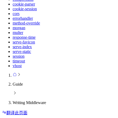
cookie-parser
cookie-session
cors
errorhandler
method-override
morgan
multer
response-time
serve-favicon
serve-index
serve-static
session
timeout
vhost
Guide
Writing Middleware
翻译此页面