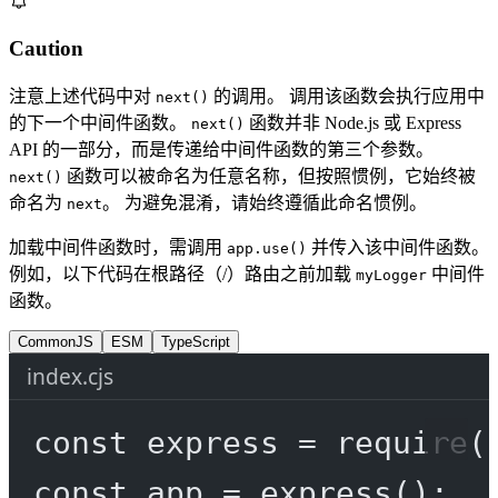
Caution
注意上述代码中对
的调用。 调用该函数会执行应用中
next()
的下一个中间件函数。
函数并非 Node.js 或 Express
next()
API 的一部分，而是传递给中间件函数的第三个参数。
函数可以被命名为任意名称，但按照惯例，它始终被
next()
命名为
。 为避免混淆，请始终遵循此命名惯例。
next
加载中间件函数时，需调用
并传入该中间件函数。
app.use()
例如，以下代码在根路径（/）路由之前加载
中间件
myLogger
函数。
CommonJS
ESM
TypeScript
index.cjs
const
express
=
require
(
const
app
=
express
();