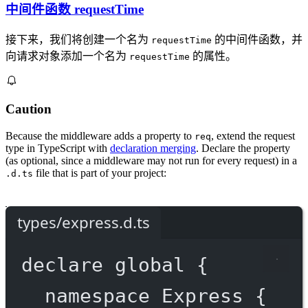
中间件函数 requestTime
接下来，我们将创建一个名为
的中间件函数，并
requestTime
向请求对象添加一个名为
的属性。
requestTime
Caution
Because the middleware adds a property to
, extend the request
req
type in TypeScript with
declaration merging
. Declare the property
(as optional, since a middleware may not run for every request) in a
file that is part of your project:
.d.ts
types/express.d.ts
declare
 global {
namespace
Express
 {