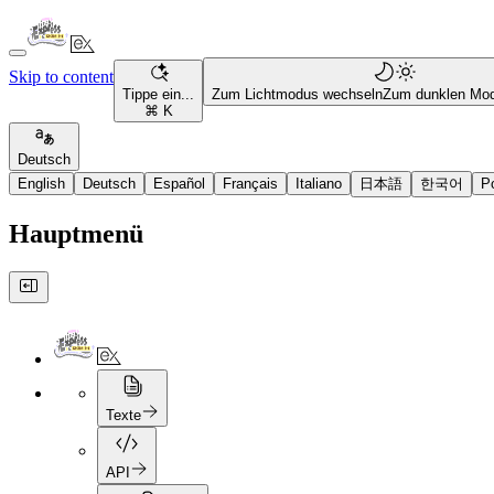
Skip to content
Tippe ein...
Zum Lichtmodus wechseln
Zum dunklen Mo
⌘ K
Deutsch
English
Deutsch
Español
Français
Italiano
日本語
한국어
P
Hauptmenü
Texte
API