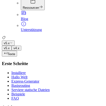
Ressourcen
Blog
Unterstützung
v5.x
v5.x
v4.x
Texte
Erste Schritte
Installiere
Hallo Welt
Express-Generator
Basisrouting
Serviere statische Dateien
Beispiele
FAQ