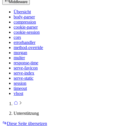
Middleware
Übersicht
body-parser
compression
cookie-parser
cookie-session
cors
errorhandler
method-override
morgan
multer
response-time
serve-favicon
serve-index
serve-static
session
timeout
vhost
Unterstützung
Diese Seite übersetzen