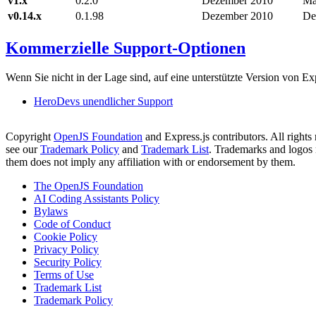
v1.x
0.2.0
Dezember 2010
Mä
v0.14.x
0.1.98
Dezember 2010
De
Kommerzielle Support-Optionen
Wenn Sie nicht in der Lage sind, auf eine unterstützte Version von Exp
HeroDevs unendlicher Support
Copyright
OpenJS Foundation
and Express.js contributors. All rights
see our
Trademark Policy
and
Trademark List
. Trademarks and logos 
them does not imply any affiliation with or endorsement by them.
The OpenJS Foundation
AI Coding Assistants Policy
Bylaws
Code of Conduct
Cookie Policy
Privacy Policy
Security Policy
Terms of Use
Trademark List
Trademark Policy