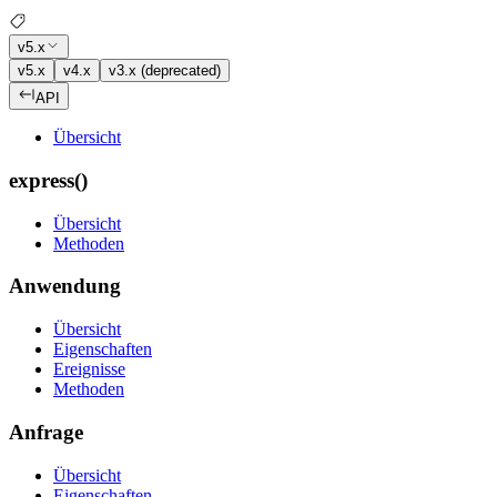
v5.x
v5.x
v4.x
v3.x (deprecated)
API
Übersicht
express()
Übersicht
Methoden
Anwendung
Übersicht
Eigenschaften
Ereignisse
Methoden
Anfrage
Übersicht
Eigenschaften