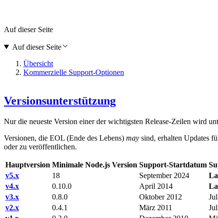
Auf dieser Seite
Auf dieser Seite
Übersicht
Kommerzielle Support-Optionen
Versionsunterstützung
Nur die neueste Version einer der wichtigsten Release-Zeilen wird unte
Versionen, die EOL (Ende des Lebens)
may
sind, erhalten Updates fü
oder zu veröffentlichen.
Hauptversion
Minimale Node.js Version
Support-Startdatum
Su
v5.x
18
September 2024
La
v4.x
0.10.0
April 2014
La
v3.x
0.8.0
Oktober 2012
Ju
v2.x
0.4.1
März 2011
Ju