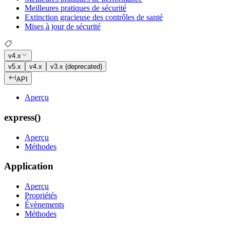
Meilleures pratiques de sécurité
Extinction gracieuse des contrôles de santé
Mises à jour de sécurité
v4.x
v5.x
v4.x
v3.x (deprecated)
API
Aperçu
express()
Aperçu
Méthodes
Application
Aperçu
Propriétés
Évènements
Méthodes