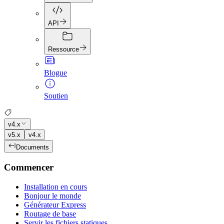
API
Ressource
Blogue
Soutien
v4.x
v5.x
v4.x
Documents
Commencer
Installation en cours
Bonjour le monde
Générateur Express
Routage de base
Servir les fichiers statiques