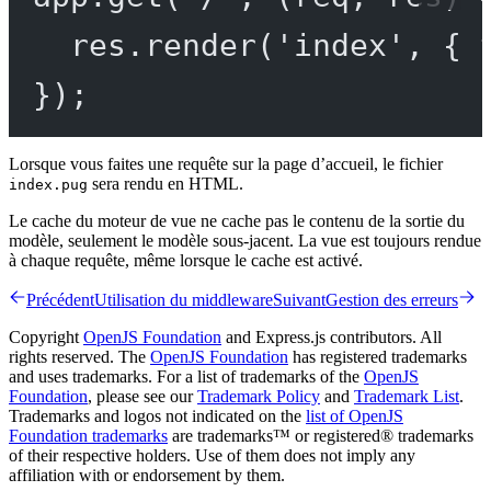
res.
render
(
'index'
, { 
});
Lorsque vous faites une requête sur la page d’accueil, le fichier
sera rendu en HTML.
index.pug
Le cache du moteur de vue ne cache pas le contenu de la sortie du
modèle, seulement le modèle sous-jacent. La vue est toujours rendue
à chaque requête, même lorsque le cache est activé.
Précédent
Utilisation du middleware
Suivant
Gestion des erreurs
Copyright
OpenJS Foundation
and Express.js contributors. All
rights reserved. The
OpenJS Foundation
has registered trademarks
and uses trademarks. For a list of trademarks of the
OpenJS
Foundation
, please see our
Trademark Policy
and
Trademark List
.
Trademarks and logos not indicated on the
list of OpenJS
Foundation trademarks
are trademarks™ or registered® trademarks
of their respective holders. Use of them does not imply any
affiliation with or endorsement by them.