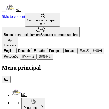
Skip to content
Commencez à taper...
⌘ K
Basculer en mode lumière
Basculer en mode sombre
Français
English
Deutsch
Español
Français
Italiano
日本語
한국어
Português
简体中文
繁體中文
Menu principal
Documents