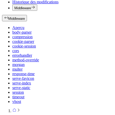
Historique des modifications
Middleware
Middleware
Aperçu
body-parser
compression
cookie-parser
cookie-session
cors
errorhandler
method-override
morgan
multer
response-time
serve-favicon
serve-index
serve-static
session
timeout
vhost