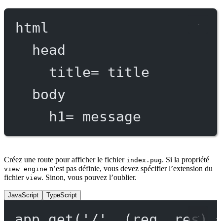
html
head
title
=
 title
body
h1
=
 message
Créez une route pour afficher le fichier
. Si la propriété
index.pug
n’est pas définie, vous devez spécifier l’extension du
view engine
fichier
. Sinon, vous pouvez l’oublier.
view
JavaScript
TypeScript
app.
get
(
'/'
, (
req
, 
res
) 