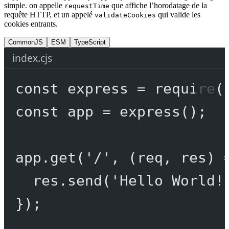
simple. on appelle
que affiche l’horodatage de la
requestTime
requête HTTP, et un appelé
qui valide les
validateCookies
cookies entrants.
CommonJS
ESM
TypeScript
index.cjs
const
express
=
require
(
const
app
=
express
();
app.
get
(
'/'
, (
req
, 
res
) 
res.
send
(
'Hello World!
});