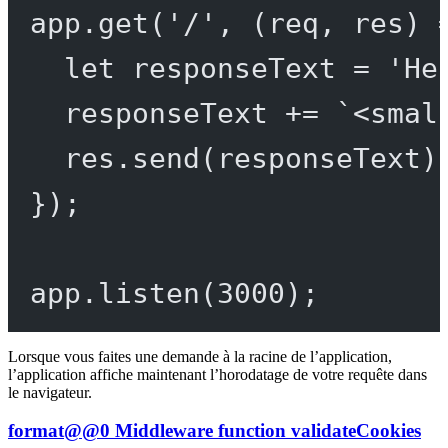
app.
get
(
'/'
, (
req
, 
res
) 
let
 responseText 
=
'He
responseText 
+=
`<smal
res.
send
(responseText)
});
app.
listen
(
3000
);
Lorsque vous faites une demande à la racine de l’application,
l’application affiche maintenant l’horodatage de votre requête dans
le navigateur.
format@@0 Middleware function validateCookies