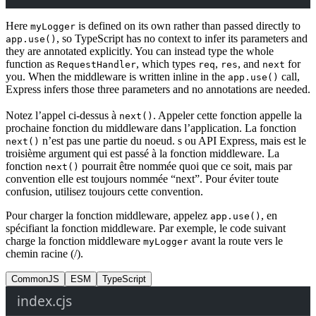
Here
is defined on its own rather than passed directly to
myLogger
, so TypeScript has no context to infer its parameters and
app.use()
they are annotated explicitly. You can instead type the whole
function as
, which types
,
, and
for
RequestHandler
req
res
next
you. When the middleware is written inline in the
call,
app.use()
Express infers those three parameters and no annotations are needed.
Notez l’appel ci-dessus à
. Appeler cette fonction appelle la
next()
prochaine fonction du middleware dans l’application. La fonction
n’est pas une partie du noeud. s ou API Express, mais est le
next()
troisième argument qui est passé à la fonction middleware. La
fonction
pourrait être nommée quoi que ce soit, mais par
next()
convention elle est toujours nommée “next”. Pour éviter toute
confusion, utilisez toujours cette convention.
Pour charger la fonction middleware, appelez
, en
app.use()
spécifiant la fonction middleware. Par exemple, le code suivant
charge la fonction middleware
avant la route vers le
myLogger
chemin racine (/).
CommonJS
ESM
TypeScript
index.cjs