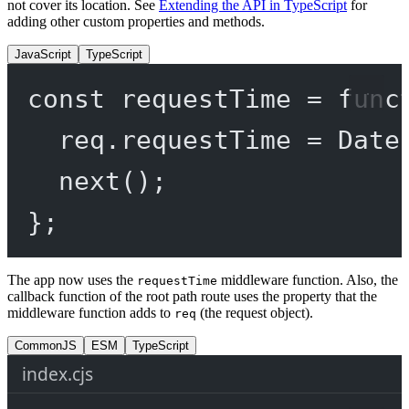
not cover its location. See
Extending the API in TypeScript
for
adding other custom properties and methods.
JavaScript
TypeScript
const
requestTime
=
func
req.requestTime 
=
 Date
next
();
};
The app now uses the
middleware function. Also, the
requestTime
callback function of the root path route uses the property that the
middleware function adds to
(the request object).
req
CommonJS
ESM
TypeScript
index.cjs