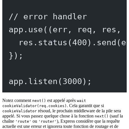
// error handler
app.
use
((
err
, 
req
, 
res
, 
res.
status
(
400
).
send
(e
});
app.
listen
(
3000
);
Notez comment
est appelé après
next()
wait
. Cela garantit que si
cookieValidator(req.cookies)
résoud, le prochain middleware de la pile sera
cookieValidator
appelé. Si vous passez quelque chose à la fonction
(sauf la
next()
chaîne
ou
), Express considère que la requête
'route'
'router'
actuelle est une erreur et ignorera toute fonction de routage et de