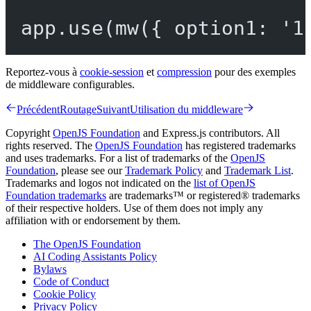
app.
use
(
mw
({ option1: 
'1
Reportez-vous à
cookie-session
et
compression
pour des exemples
de middleware configurables.
Précédent
Routage
Suivant
Utilisation du middleware
Copyright
OpenJS Foundation
and Express.js contributors. All
rights reserved. The
OpenJS Foundation
has registered trademarks
and uses trademarks. For a list of trademarks of the
OpenJS
Foundation
, please see our
Trademark Policy
and
Trademark List
.
Trademarks and logos not indicated on the
list of OpenJS
Foundation trademarks
are trademarks™ or registered® trademarks
of their respective holders. Use of them does not imply any
affiliation with or endorsement by them.
The OpenJS Foundation
AI Coding Assistants Policy
Bylaws
Code of Conduct
Cookie Policy
Privacy Policy