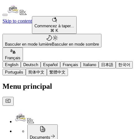
Skip to content
Commencez à taper...
⌘ K
Basculer en mode lumière
Basculer en mode sombre
Français
English
Deutsch
Español
Français
Italiano
日本語
한국어
Português
简体中文
繁體中文
Menu principal
Documents