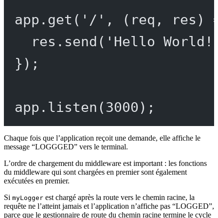
app.
get
(
'/'
, (
req
, 
res
) 
res.
send
(
'Hello World!
});
app.
listen
(
3000
);
Chaque fois que l’application reçoit une demande, elle affiche le
message “LOGGGED” vers le terminal.
L’ordre de chargement du middleware est important : les fonctions
du middleware qui sont chargées en premier sont également
exécutées en premier.
Si
est chargé après la route vers le chemin racine, la
myLogger
requête ne l’atteint jamais et l’application n’affiche pas “LOGGED”,
parce que le gestionnaire de route du chemin racine termine le cycle