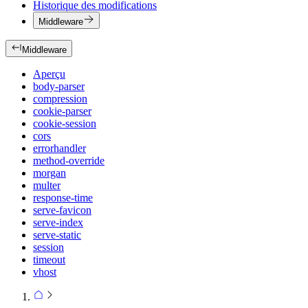
Historique des modifications
Middleware
Middleware
Aperçu
body-parser
compression
cookie-parser
cookie-session
cors
errorhandler
method-override
morgan
multer
response-time
serve-favicon
serve-index
serve-static
session
timeout
vhost