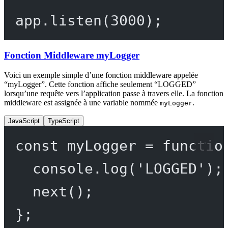
app.
listen
(
3000
);
Fonction Middleware myLogger
Voici un exemple simple d’une fonction middleware appelée
“myLogger”. Cette fonction affiche seulement “LOGGED”
lorsqu’une requête vers l’application passe à travers elle. La fonction
middleware est assignée à une variable nommée
.
myLogger
JavaScript
TypeScript
const
myLogger
=
functio
console.
log
(
'LOGGED'
);
next
();
};