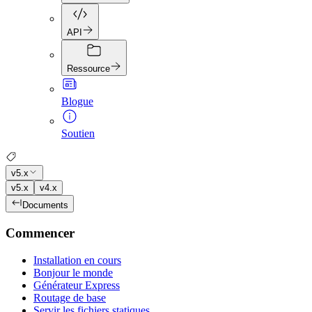
API
Ressource
Blogue
Soutien
v5.x
v5.x
v4.x
Documents
Commencer
Installation en cours
Bonjour le monde
Générateur Express
Routage de base
Servir les fichiers statiques