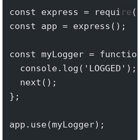
const
express
=
require
(
const
app
=
express
();
const
myLogger
=
functio
console.
log
(
'LOGGED'
);
next
();
};
app.
use
(myLogger);