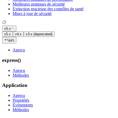
Meilleures pratiques de sécurité
Extinction gracieuse des contrôles de santé
Mises à jour de sécurité
v5.x
v5.x
v4.x
v3.x (deprecated)
API
Aperçu
express()
Aperçu
Méthodes
Application
Aperçu
Propriétés
Évènements
Méthodes