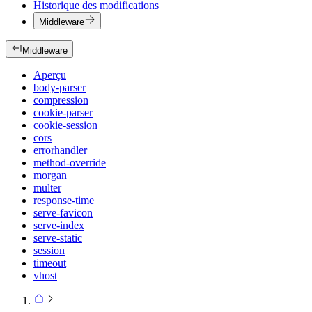
Historique des modifications
Middleware
Middleware
Aperçu
body-parser
compression
cookie-parser
cookie-session
cors
errorhandler
method-override
morgan
multer
response-time
serve-favicon
serve-index
serve-static
session
timeout
vhost