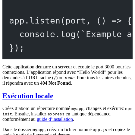
app.
listen
(port, () 
=>
 {
console.
log
(
`Example a
});
Cette application démarre un serveur et écoute le port 3000 pour les
connexions. L’application répond avec “Hello World!” pour les
demandes à l’URL racine (
) ou
route
. Pour tous les autres chemins,
/
il répondra avec un
404 Not Found
.
Exécution locale
Créez d’abord un répertoire nommé
, changez et exécutez
myapp
npm
. Ensuite, installez
en tant que dépendance,
init
express
conformément au
guide d’installation
.
Dans le dossier
, créez un fichier nommé
et copiez le
myapp
app.js
code à partir de l’exemple ci-dessus.