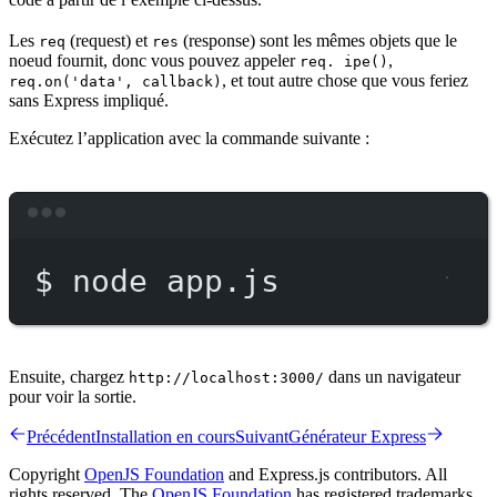
Les
(request) et
(response) sont les mêmes objets que le
req
res
noeud fournit, donc vous pouvez appeler
,
req. ipe()
, et tout autre chose que vous feriez
req.on('data', callback)
sans Express impliqué.
Exécutez l’application avec la commande suivante :
Terminal window
$
node
app.js
Ensuite, chargez
dans un navigateur
http://localhost:3000/
pour voir la sortie.
Précédent
Installation en cours
Suivant
Générateur Express
Copyright
OpenJS Foundation
and Express.js contributors. All
rights reserved. The
OpenJS Foundation
has registered trademarks