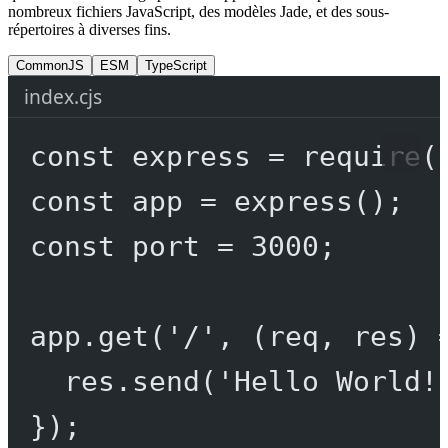
nombreux fichiers JavaScript, des modèles Jade, et des sous-
répertoires à diverses fins.
CommonJS
ESM
TypeScript
index.cjs
const
express
=
require
(
const
app
=
express
();
const
port
=
3000
;
app.
get
(
'/'
, (
req
, 
res
) 
res.
send
(
'Hello World!
});