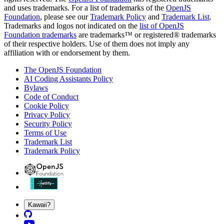
and uses trademarks. For a list of trademarks of the
OpenJS
Foundation
, please see our
Trademark Policy
and
Trademark List
.
Trademarks and logos not indicated on the
list of OpenJS
Foundation trademarks
are trademarks™ or registered® trademarks
of their respective holders. Use of them does not imply any
affiliation with or endorsement by them.
The OpenJS Foundation
AI Coding Assistants Policy
Bylaws
Code of Conduct
Cookie Policy
Privacy Policy
Security Policy
Terms of Use
Trademark List
Trademark Policy
Kawaii?