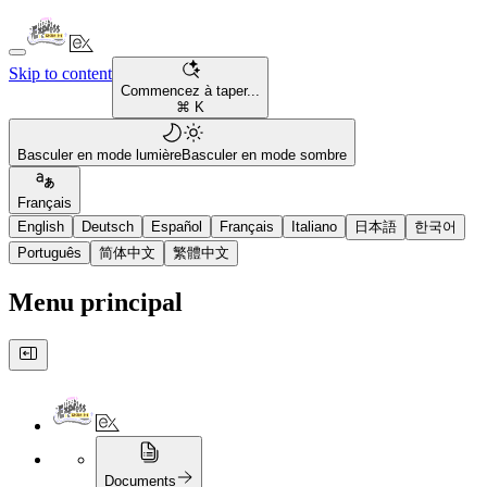
Skip to content
Commencez à taper...
⌘ K
Basculer en mode lumière
Basculer en mode sombre
Français
English
Deutsch
Español
Français
Italiano
日本語
한국어
Português
简体中文
繁體中文
Menu principal
Documents