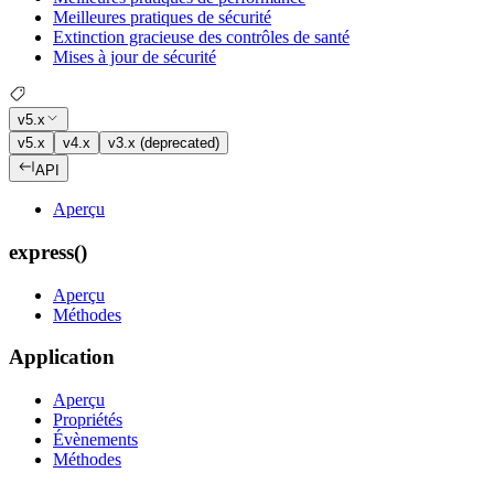
Meilleures pratiques de sécurité
Extinction gracieuse des contrôles de santé
Mises à jour de sécurité
v5.x
v5.x
v4.x
v3.x (deprecated)
API
Aperçu
express()
Aperçu
Méthodes
Application
Aperçu
Propriétés
Évènements
Méthodes