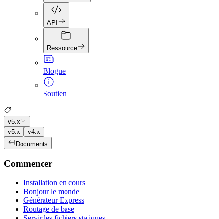
API
Ressource
Blogue
Soutien
v5.x
v5.x
v4.x
Documents
Commencer
Installation en cours
Bonjour le monde
Générateur Express
Routage de base
Servir les fichiers statiques