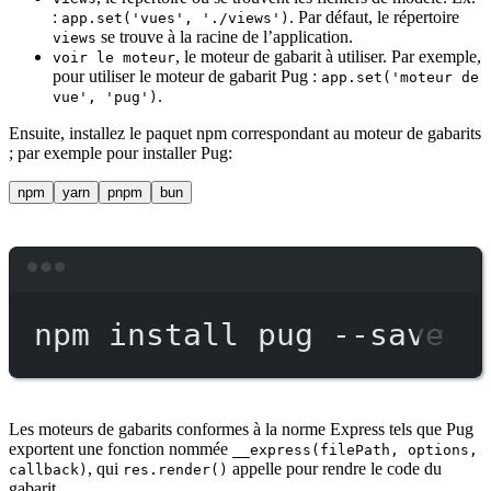
:
. Par défaut, le répertoire
app.set('vues', './views')
se trouve à la racine de l’application.
views
, le moteur de gabarit à utiliser. Par exemple,
voir le moteur
pour utiliser le moteur de gabarit Pug :
app.set('moteur de
.
vue', 'pug')
Ensuite, installez le paquet npm correspondant au moteur de gabarits
; par exemple pour installer Pug:
npm
yarn
pnpm
bun
Terminal window
npm
install
pug
--save
Les moteurs de gabarits conformes à la norme Express tels que Pug
exportent une fonction nommée
__express(filePath, options,
, qui
appelle pour rendre le code du
callback)
res.render()
gabarit.