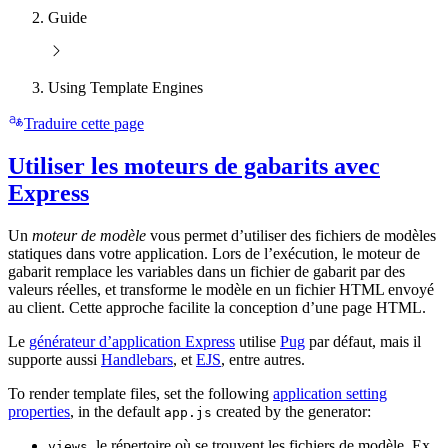
Guide
Using Template Engines
Traduire cette page
Utiliser les moteurs de gabarits avec
Express
Un
moteur de modèle
vous permet d’utiliser des fichiers de modèles
statiques dans votre application. Lors de l’exécution, le moteur de
gabarit remplace les variables dans un fichier de gabarit par des
valeurs réelles, et transforme le modèle en un fichier HTML envoyé
au client. Cette approche facilite la conception d’une page HTML.
Le
générateur d’application Express
utilise
Pug
par défaut, mais il
supporte aussi
Handlebars
, et
EJS
, entre autres.
To render template files, set the following
application setting
properties
, in the default
created by the generator:
app.js
, le répertoire où se trouvent les fichiers de modèle. Ex.
views