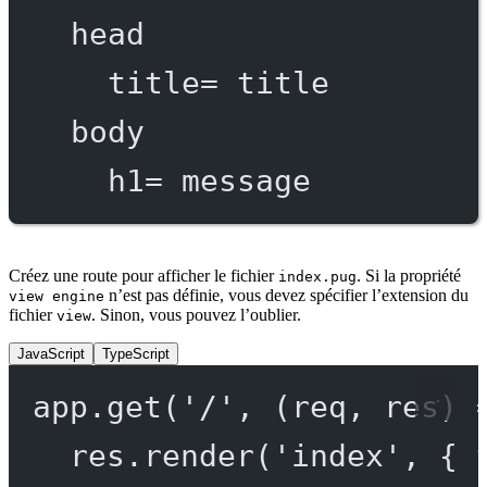
head
title
=
 title
body
h1
=
 message
Créez une route pour afficher le fichier
. Si la propriété
index.pug
n’est pas définie, vous devez spécifier l’extension du
view engine
fichier
. Sinon, vous pouvez l’oublier.
view
JavaScript
TypeScript
app.
get
(
'/'
, (
req
, 
res
) 
res.
render
(
'index'
, { 