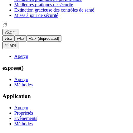
Meilleures pratiques de sécurité
Extinction gracieuse des contrôles de santé
Mises à jour de sécurité
v5.x
v5.x
v4.x
v3.x (deprecated)
API
Aperçu
express()
Aperçu
Méthodes
Application
Aperçu
Propriétés
Évènements
Méthodes