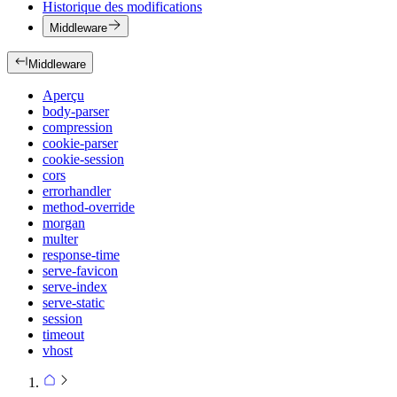
Historique des modifications
Middleware
Middleware
Aperçu
body-parser
compression
cookie-parser
cookie-session
cors
errorhandler
method-override
morgan
multer
response-time
serve-favicon
serve-index
serve-static
session
timeout
vhost