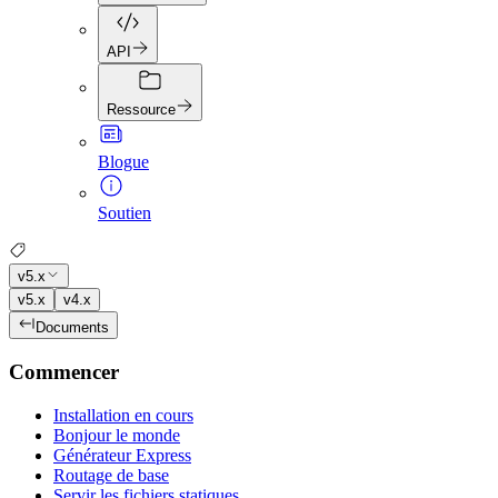
API
Ressource
Blogue
Soutien
v5.x
v5.x
v4.x
Documents
Commencer
Installation en cours
Bonjour le monde
Générateur Express
Routage de base
Servir les fichiers statiques