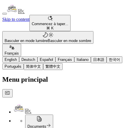
Skip to content
Commencez à taper...
⌘ K
Basculer en mode lumière
Basculer en mode sombre
Français
English
Deutsch
Español
Français
Italiano
日本語
한국어
Português
简体中文
繁體中文
Menu principal
Documents