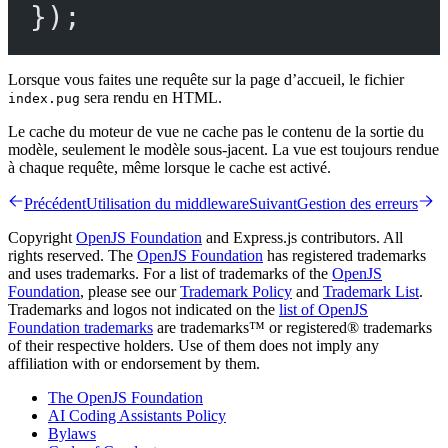
});
Lorsque vous faites une requête sur la page d’accueil, le fichier
sera rendu en HTML.
index.pug
Le cache du moteur de vue ne cache pas le contenu de la sortie du
modèle, seulement le modèle sous-jacent. La vue est toujours rendue
à chaque requête, même lorsque le cache est activé.
Précédent
Utilisation du middleware
Suivant
Gestion des erreurs
Copyright
OpenJS Foundation
and Express.js contributors. All
rights reserved. The
OpenJS Foundation
has registered trademarks
and uses trademarks. For a list of trademarks of the
OpenJS
Foundation
, please see our
Trademark Policy
and
Trademark List
.
Trademarks and logos not indicated on the
list of OpenJS
Foundation trademarks
are trademarks™ or registered® trademarks
of their respective holders. Use of them does not imply any
affiliation with or endorsement by them.
The OpenJS Foundation
AI Coding Assistants Policy
Bylaws