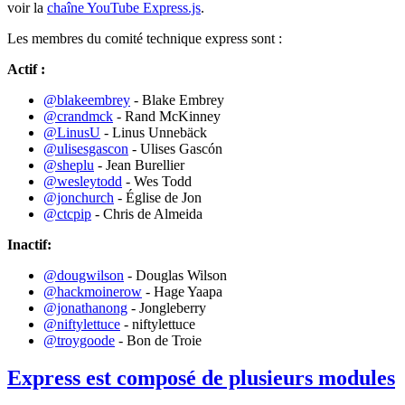
voir la
chaîne YouTube Express.js
.
Les membres du comité technique express sont :
Actif :
@blakeembrey
- Blake Embrey
@crandmck
- Rand McKinney
@LinusU
- Linus Unnebäck
@ulisesgascon
- Ulises Gascón
@sheplu
- Jean Burellier
@wesleytodd
- Wes Todd
@jonchurch
- Église de Jon
@ctcpip
- Chris de Almeida
Inactif:
@dougwilson
- Douglas Wilson
@hackmoinerow
- Hage Yaapa
@jonathanong
- Jongleberry
@niftylettuce
- niftylettuce
@troygoode
- Bon de Troie
Express est composé de plusieurs modules