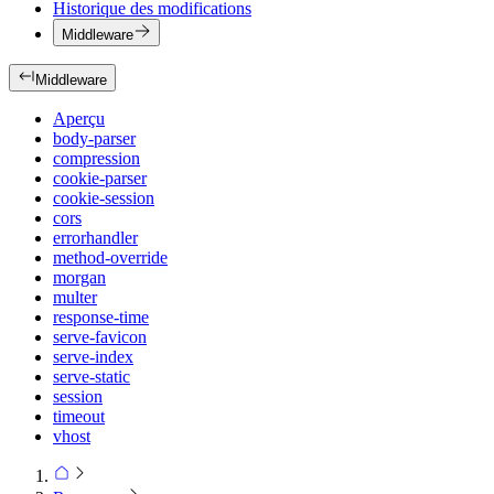
Historique des modifications
Middleware
Middleware
Aperçu
body-parser
compression
cookie-parser
cookie-session
cors
errorhandler
method-override
morgan
multer
response-time
serve-favicon
serve-index
serve-static
session
timeout
vhost