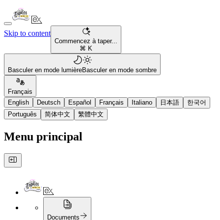
Skip to content
Commencez à taper...
⌘ K
Basculer en mode lumière
Basculer en mode sombre
Français
English
Deutsch
Español
Français
Italiano
日本語
한국어
Português
简体中文
繁體中文
Menu principal
Documents