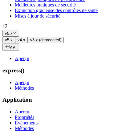
Meilleures pratiques de sécurité
Extinction gracieuse des contrôles de santé
Mises à jour de sécurité
v5.x
v5.x
v4.x
v3.x (deprecated)
API
Aperçu
express()
Aperçu
Méthodes
Application
Aperçu
Propriétés
Évènements
Méthodes