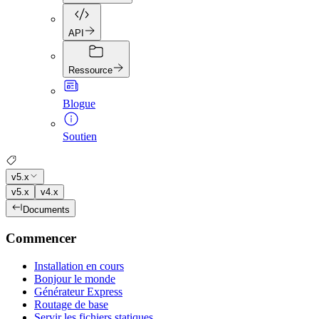
API
Ressource
Blogue
Soutien
v5.x
v5.x
v4.x
Documents
Commencer
Installation en cours
Bonjour le monde
Générateur Express
Routage de base
Servir les fichiers statiques