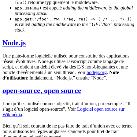
retourne typiquement le middleware.
foo()
est appelé
adding the middleware to the global
app.use(mw)
processing stack
.
app.get('/foo', mw, (req, res) => { /* ... */ })
is called
adding the middleware to the “GET /foo” processing
stack
.
Node.js
Une plate-forme logicielle utilisée pour construire des applications
réseau évolutives. Node.js utilise JavaScript comme langage de
script, et obtient un débit élevé via des E/S non-bloquantes et une
boucle d’événements à un seul thread. Voir
nodejs.org
.
Note
d’utilisation
: Initialement, “Node.js,” ensuite “Node”.
open-source, open source
Lorsqu’il est utilisé comme adjectif, trait d’union, par exemple : “Il
s’agit d’un logiciel open-source”. Voir
Logiciel open source sur
Wikipédia
.
Bien qu’il soit courant de ne pas faire de trait d’union avec ce terme,
nous utilisons les règles anglaises standards pour tiret de trait
d’union d’un adjectif composé.