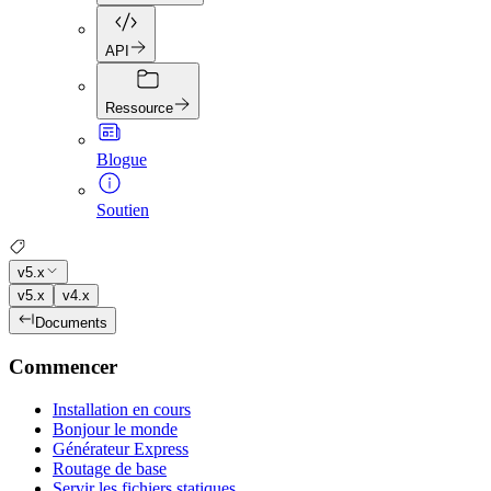
API
Ressource
Blogue
Soutien
v5.x
v5.x
v4.x
Documents
Commencer
Installation en cours
Bonjour le monde
Générateur Express
Routage de base
Servir les fichiers statiques