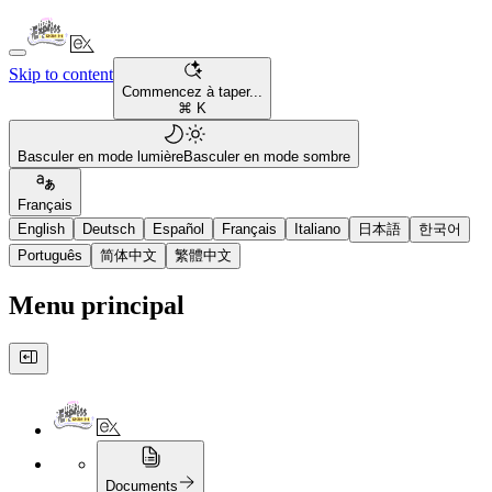
Skip to content
Commencez à taper...
⌘ K
Basculer en mode lumière
Basculer en mode sombre
Français
English
Deutsch
Español
Français
Italiano
日本語
한국어
Português
简体中文
繁體中文
Menu principal
Documents