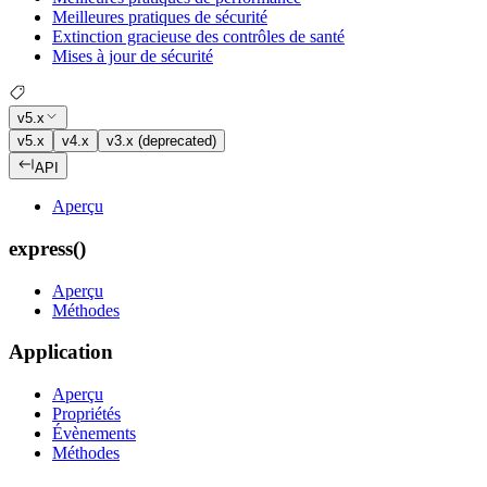
Meilleures pratiques de sécurité
Extinction gracieuse des contrôles de santé
Mises à jour de sécurité
v5.x
v5.x
v4.x
v3.x (deprecated)
API
Aperçu
express()
Aperçu
Méthodes
Application
Aperçu
Propriétés
Évènements
Méthodes