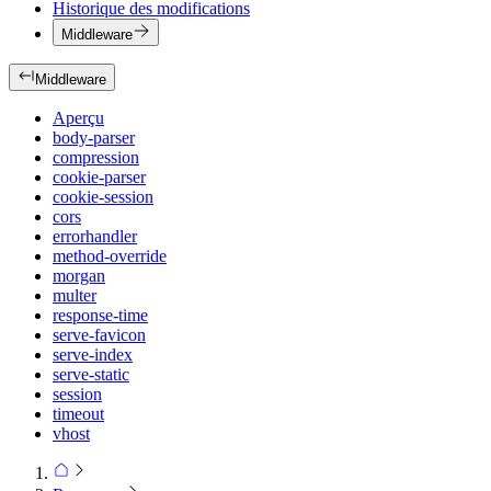
Historique des modifications
Middleware
Middleware
Aperçu
body-parser
compression
cookie-parser
cookie-session
cors
errorhandler
method-override
morgan
multer
response-time
serve-favicon
serve-index
serve-static
session
timeout
vhost