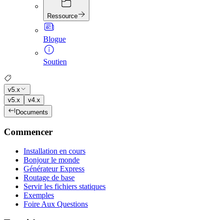
Ressource
Blogue
Soutien
v5.x
v5.x
v4.x
Documents
Commencer
Installation en cours
Bonjour le monde
Générateur Express
Routage de base
Servir les fichiers statiques
Exemples
Foire Aux Questions