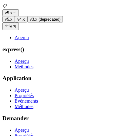
v5.x
v5.x
v4.x
v3.x (deprecated)
API
Aperçu
express()
Aperçu
Méthodes
Application
Aperçu
Propriétés
Évènements
Méthodes
Demander
Aperçu
Propriétés