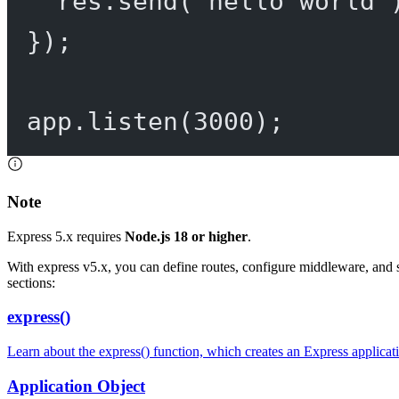
res.
send
(
'hello world'
});
app.
listen
(
3000
);
Note
Express 5.x requires
Node.js 18 or higher
.
With express v5.x, you can define routes, configure middleware, and 
sections:
express()
Learn about the express() function, which creates an Express applicat
Application Object