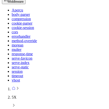
Middleware
Aperçu
body-parser
compression
cookie-parser
cookie-session
cors
errorhandler
method-override
morgan
multer
response-time
serve-favicon
serve-index
serve-static
session
timeout
vhost
5X