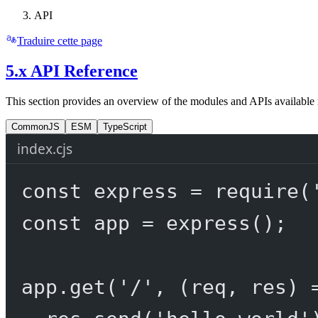
API
Traduire cette page
5.x API Reference
This section provides an overview of the modules and APIs available 
CommonJS
ESM
TypeScript
index.cjs
const
express
=
require
(
const
app
=
express
();
app.
get
(
'/'
, (
req
, 
res
) 