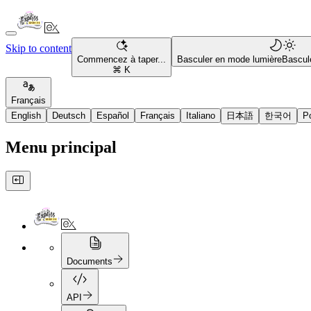
Skip to content
Commencez à taper...
Basculer en mode lumière
Bascul
⌘ K
Français
English
Deutsch
Español
Français
Italiano
日本語
한국어
P
Menu principal
Documents
API