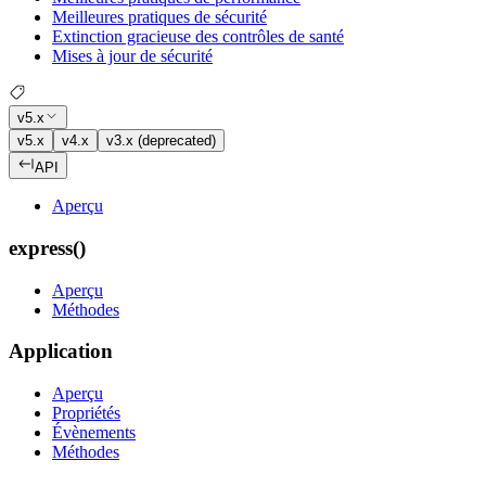
Meilleures pratiques de sécurité
Extinction gracieuse des contrôles de santé
Mises à jour de sécurité
v5.x
v5.x
v4.x
v3.x (deprecated)
API
Aperçu
express()
Aperçu
Méthodes
Application
Aperçu
Propriétés
Évènements
Méthodes