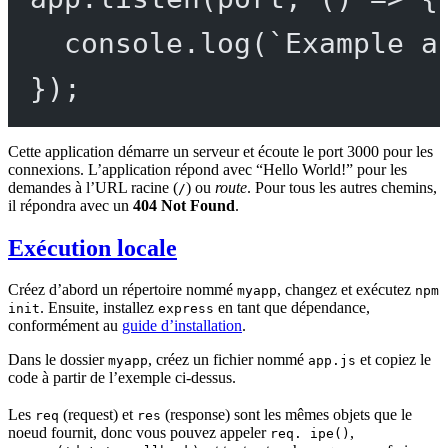
console.
log
(
`Example a
});
Cette application démarre un serveur et écoute le port 3000 pour les
connexions. L’application répond avec “Hello World!” pour les
demandes à l’URL racine (
) ou
route
. Pour tous les autres chemins,
/
il répondra avec un
404 Not Found
.
Exécution locale
Créez d’abord un répertoire nommé
, changez et exécutez
myapp
npm
. Ensuite, installez
en tant que dépendance,
init
express
conformément au
guide d’installation
.
Dans le dossier
, créez un fichier nommé
et copiez le
myapp
app.js
code à partir de l’exemple ci-dessus.
Les
(request) et
(response) sont les mêmes objets que le
req
res
noeud fournit, donc vous pouvez appeler
,
req. ipe()