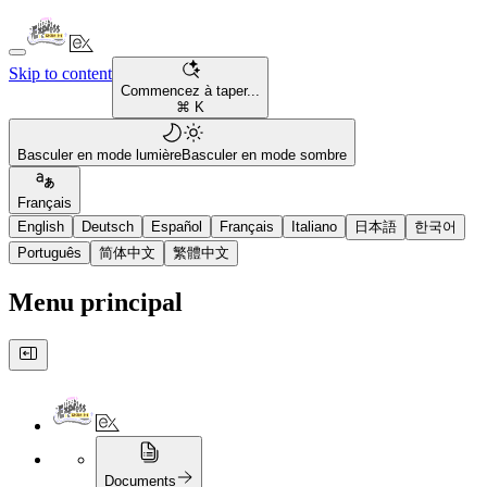
Skip to content
Commencez à taper...
⌘ K
Basculer en mode lumière
Basculer en mode sombre
Français
English
Deutsch
Español
Français
Italiano
日本語
한국어
Português
简体中文
繁體中文
Menu principal
Documents