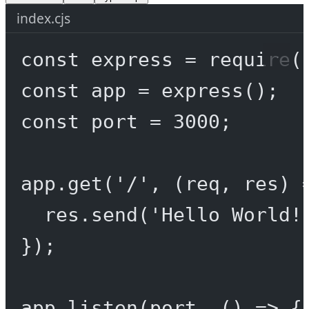
index.cjs
const
express
=
require
(
const
app
=
express
();
const
port
=
3000
;
app.
get
(
'/'
, (
req
, 
res
) 
res.
send
(
'Hello World!
});
app.
listen
(port, () 
=>
 {