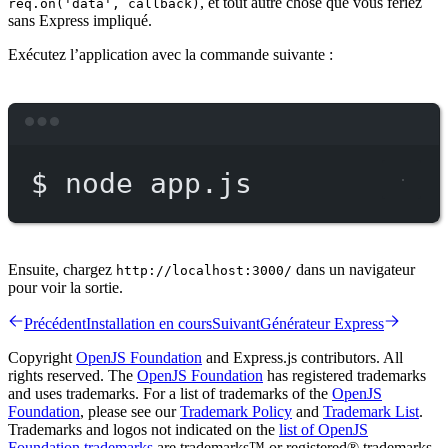
, et tout autre chose que vous feriez
req.on('data', callback)
sans Express impliqué.
Exécutez l’application avec la commande suivante :
Terminal window
$
node
app.js
Ensuite, chargez
dans un navigateur
http://localhost:3000/
pour voir la sortie.
Précédent
Installation en cours
Suivant
Générateur Express
Copyright
OpenJS Foundation
and Express.js contributors. All
rights reserved. The
OpenJS Foundation
has registered trademarks
and uses trademarks. For a list of trademarks of the
OpenJS
Foundation
, please see our
Trademark Policy
and
Trademark List
.
Trademarks and logos not indicated on the
list of OpenJS
Foundation trademarks
are trademarks™ or registered® trademarks