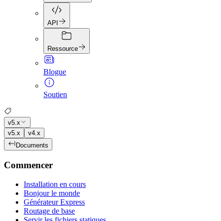
API
Ressource
Blogue
Soutien
v5.x
v5.x
v4.x
Documents
Commencer
Installation en cours
Bonjour le monde
Générateur Express
Routage de base
Servir les fichiers statiques