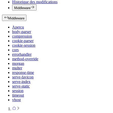
Historique des modifications
Middleware
Middleware
Aperçu
body-parser
compression
cookie-parser
cookie-session
cors
errorhandler
method-override
morgan
multer
response-time
serve-favicon
serve-index
serve-static
session
timeout
vhost