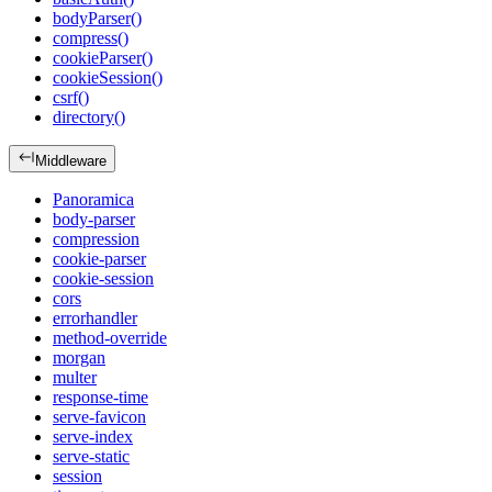
bodyParser()
compress()
cookieParser()
cookieSession()
csrf()
directory()
Middleware
Panoramica
body-parser
compression
cookie-parser
cookie-session
cors
errorhandler
method-override
morgan
multer
response-time
serve-favicon
serve-index
serve-static
session