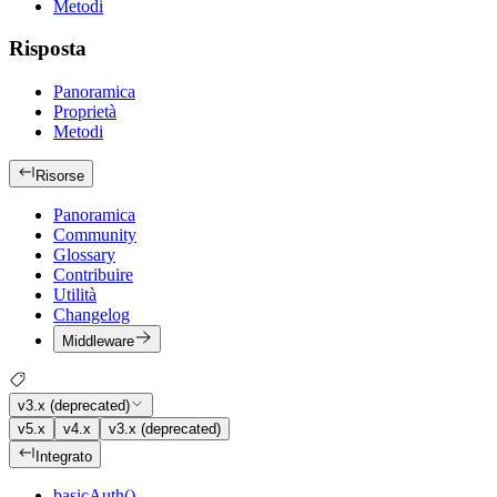
Metodi
Risposta
Panoramica
Proprietà
Metodi
Risorse
Panoramica
Community
Glossary
Contribuire
Utilità
Changelog
Middleware
v3.x (deprecated)
v5.x
v4.x
v3.x (deprecated)
Integrato
basicAuth()