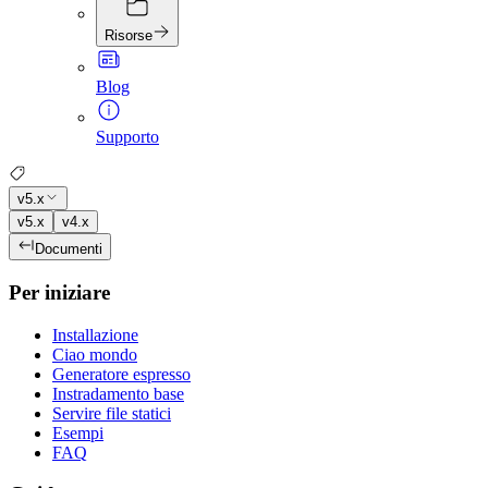
Risorse
Blog
Supporto
v5.x
v5.x
v4.x
Documenti
Per iniziare
Installazione
Ciao mondo
Generatore espresso
Instradamento base
Servire file statici
Esempi
FAQ