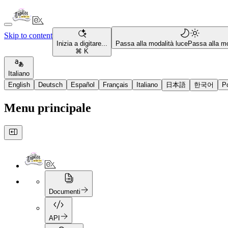
Skip to content
Inizia a digitare...
Passa alla modalità luce
Passa alla mo
⌘ K
Italiano
English
Deutsch
Español
Français
Italiano
日本語
한국어
P
Menu principale
Documenti
API