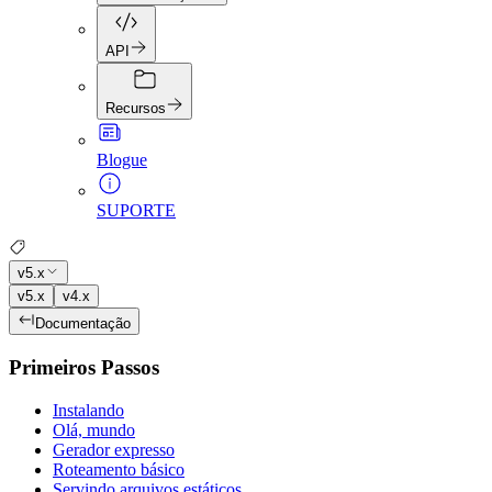
API
Recursos
Blogue
SUPORTE
v5.x
v5.x
v4.x
Documentação
Primeiros Passos
Instalando
Olá, mundo
Gerador expresso
Roteamento básico
Servindo arquivos estáticos