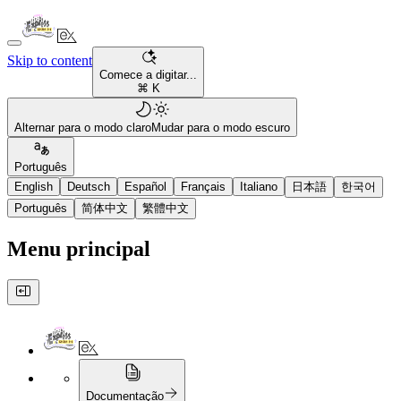
Skip to content
Comece a digitar...
⌘ K
Alternar para o modo claro
Mudar para o modo escuro
Português
English
Deutsch
Español
Français
Italiano
日本語
한국어
Português
简体中文
繁體中文
Menu principal
Documentação