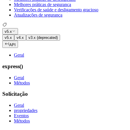
Melhores práticas de segurança
Verificações de saúde e desligamento gracioso
Atualizações de segurança
v5.x
v5.x
v4.x
v3.x (deprecated)
API
Geral
express()
Geral
Métodos
Solicitação
Geral
propriedades
Eventos
Métodos