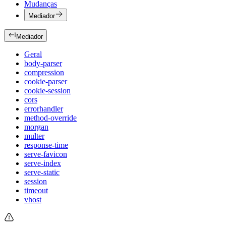
Mudanças
Mediador
Mediador
Geral
body-parser
compression
cookie-parser
cookie-session
cors
errorhandler
method-override
morgan
multer
response-time
serve-favicon
serve-index
serve-static
session
timeout
vhost