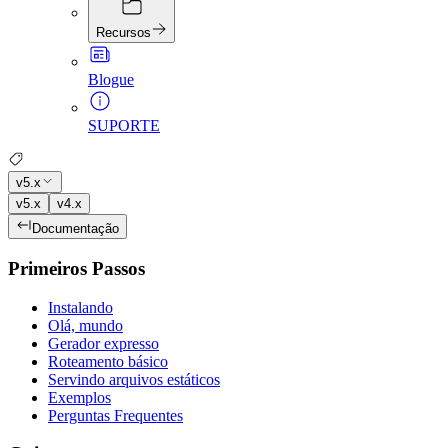
Recursos
Blogue
SUPORTE
v5.x
v5.x
v4.x
Documentação
Primeiros Passos
Instalando
Olá, mundo
Gerador expresso
Roteamento básico
Servindo arquivos estáticos
Exemplos
Perguntas Frequentes