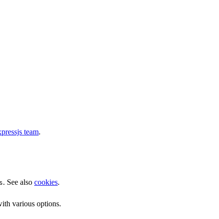
pressjs team
.
. See also
cookies
.
s
ith various options.