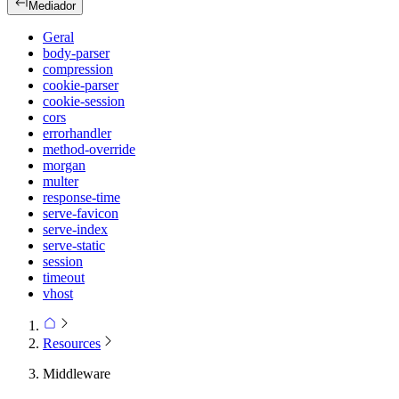
Mediador
Geral
body-parser
compression
cookie-parser
cookie-session
cors
errorhandler
method-override
morgan
multer
response-time
serve-favicon
serve-index
serve-static
session
timeout
vhost
Resources
Middleware