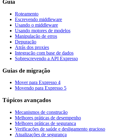
Guia
Roteamento
Escrevendo middleware
Usando o middleware
Usando motores de modelos
Manipulação de erros
Depuração
Atrás dos proxies
Integração com base de dados
Sobrescrevendo a API Expresso
Guias de migração
Mover para Expresso 4
Movendo para Expresso 5
Tópicos avançados
Mecanismos de construção
Melhores práticas de desempenho
Melhores práticas de segurança
Verificações de saúde e desligamento gracioso
Atualizações de segurança