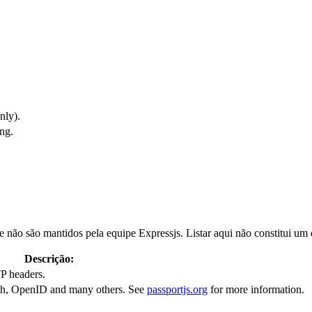
nly).
ng.
que não são mantidos pela equipe Expressjs. Listar aqui não constitui u
Descrição:
P headers.
uth, OpenID and many others. See
passportjs.org
for more information.