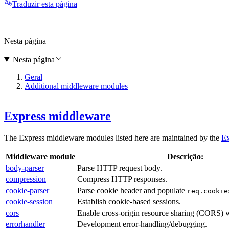
Traduzir esta página
Nesta página
Nesta página
Geral
Additional middleware modules
Express middleware
The Express middleware modules listed here are maintained by the
Ex
Middleware module
Descrição:
body-parser
Parse HTTP request body.
compression
Compress HTTP responses.
cookie-parser
Parse cookie header and populate
req.cookie
cookie-session
Establish cookie-based sessions.
cors
Enable cross-origin resource sharing (CORS) w
errorhandler
Development error-handling/debugging.