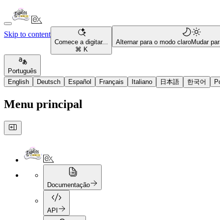
Skip to content
Comece a digitar...
Alternar para o modo claro
Mudar par
⌘ K
Português
English
Deutsch
Español
Français
Italiano
日本語
한국어
P
Menu principal
Documentação
API