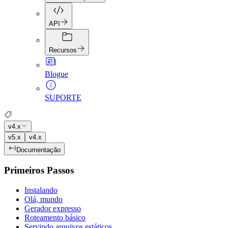
API
Recursos
Blogue
SUPORTE
v4.x
v5.x
v4.x
Documentação
Primeiros Passos
Instalando
Olá, mundo
Gerador expresso
Roteamento básico
Servindo arquivos estáticos