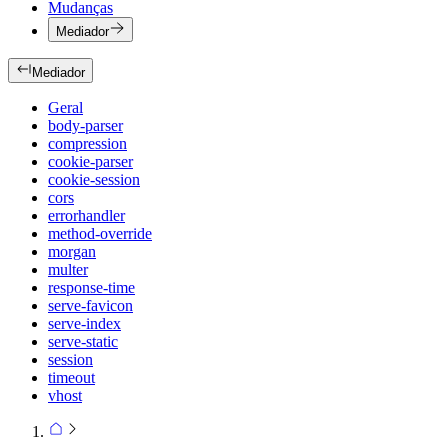
Mudanças
Mediador
Mediador
Geral
body-parser
compression
cookie-parser
cookie-session
cors
errorhandler
method-override
morgan
multer
response-time
serve-favicon
serve-index
serve-static
session
timeout
vhost