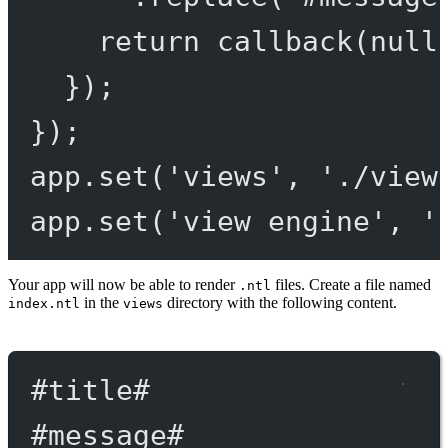
return
callback
(
null
});
});
app.
set
(
'views'
, 
'./view
app.
set
(
'view engine'
, 
'
Your app will now be able to render
files. Create a file named
.ntl
in the
directory with the following content.
index.ntl
views
#title
#
#message
#