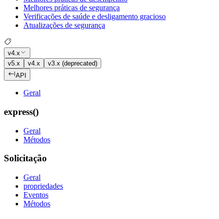
Melhores práticas de segurança
Verificações de saúde e desligamento gracioso
Atualizações de segurança
v4.x
v5.x
v4.x
v3.x (deprecated)
API
Geral
express()
Geral
Métodos
Solicitação
Geral
propriedades
Eventos
Métodos