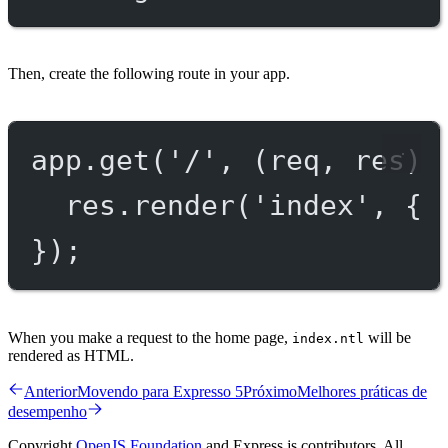
Then, create the following route in your app.
app.
get
(
'/'
, (
req
, 
res
) 
res.
render
(
'index'
, { 
});
When you make a request to the home page,
will be
index.ntl
rendered as HTML.
Anterior
Movendo para Expresso 5
Próximo
Melhores práticas de
desempenho
Copyright
OpenJS Foundation
and Express.js contributors. All