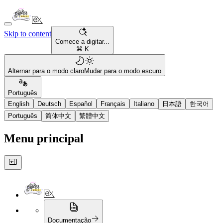
Skip to content
Comece a digitar...
⌘ K
Alternar para o modo claro
Mudar para o modo escuro
Português
English
Deutsch
Español
Français
Italiano
日本語
한국어
Português
简体中文
繁體中文
Menu principal
Documentação