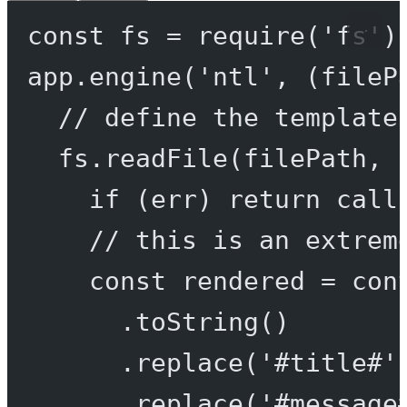
const
fs
=
require
(
'fs'
)
app.
engine
(
'ntl'
, (
fileP
// define the template
fs.
readFile
(filePath, 
if
 (err) 
return
call
// this is an extrem
const
rendered
=
 con
.
toString
()
.
replace
(
'#title#'
.
replace
(
'#message