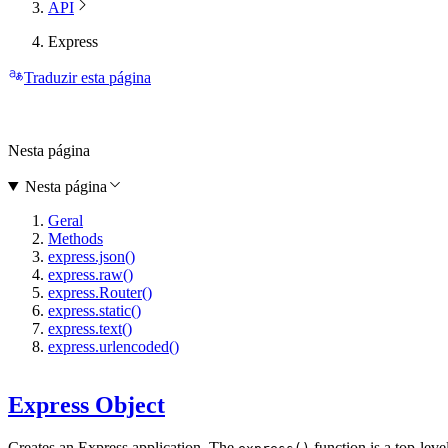
API
Express
Traduzir esta página
Nesta página
Nesta página
Geral
Methods
express.json()
express.raw()
express.Router()
express.static()
express.text()
express.urlencoded()
Express Object
Creates an Express application. The
function is a top-lev