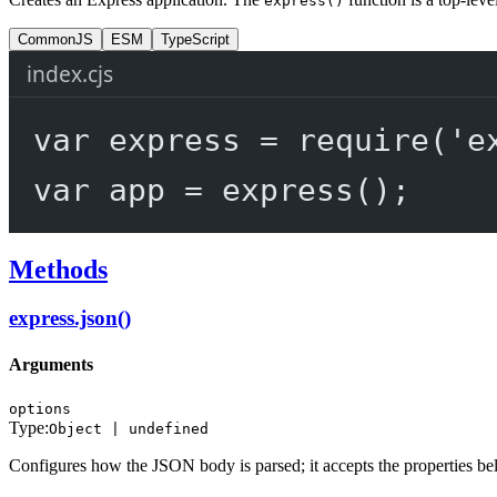
express()
CommonJS
ESM
TypeScript
index.cjs
var
 express 
=
require
(
'e
var
 app 
=
express
();
Methods
express.json()
Arguments
options
Type:
Object | undefined
Configures how the JSON body is parsed; it accepts the properties be