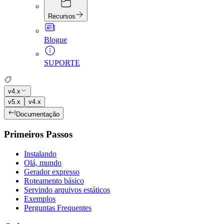
Recursos
Blogue
SUPORTE
v4.x
v5.x
v4.x
Documentação
Primeiros Passos
Instalando
Olá, mundo
Gerador expresso
Roteamento básico
Servindo arquivos estáticos
Exemplos
Perguntas Frequentes