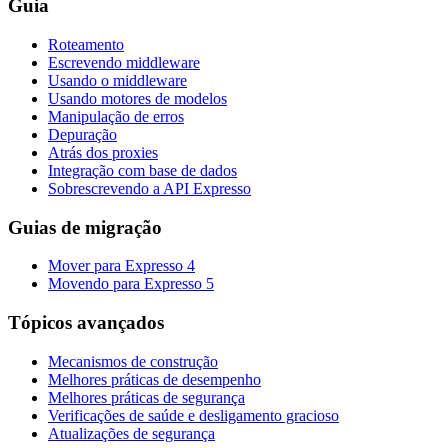
Guia
Roteamento
Escrevendo middleware
Usando o middleware
Usando motores de modelos
Manipulação de erros
Depuração
Atrás dos proxies
Integração com base de dados
Sobrescrevendo a API Expresso
Guias de migração
Mover para Expresso 4
Movendo para Expresso 5
Tópicos avançados
Mecanismos de construção
Melhores práticas de desempenho
Melhores práticas de segurança
Verificações de saúde e desligamento gracioso
Atualizações de segurança