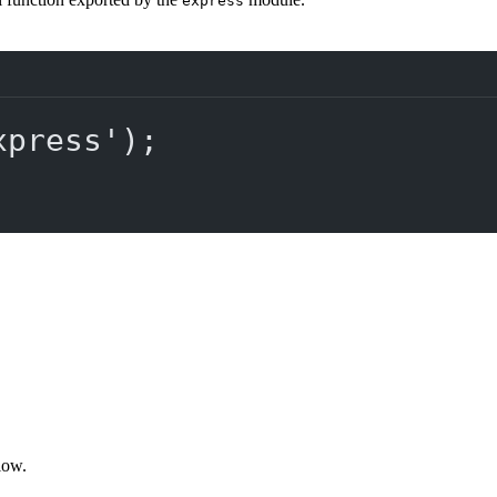
express
xpress'
);
low.