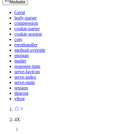
Mediador
Geral
body-parser
compression
cookie-parser
cookie-session
cors
errorhandler
method-override
morgan
multer
response-time
serve-favicon
serve-index
serve-static
session
timeout
vhost
4X