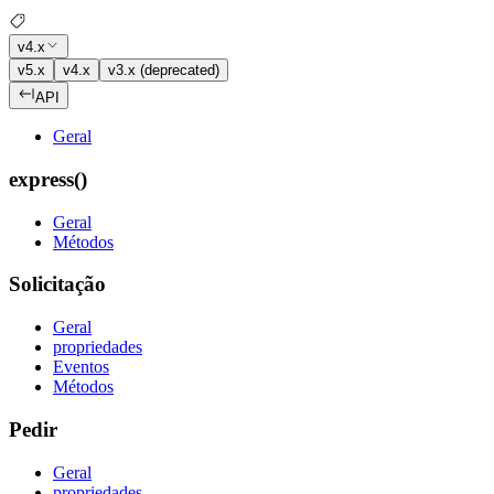
v4.x
v5.x
v4.x
v3.x (deprecated)
API
Geral
express()
Geral
Métodos
Solicitação
Geral
propriedades
Eventos
Métodos
Pedir
Geral
propriedades