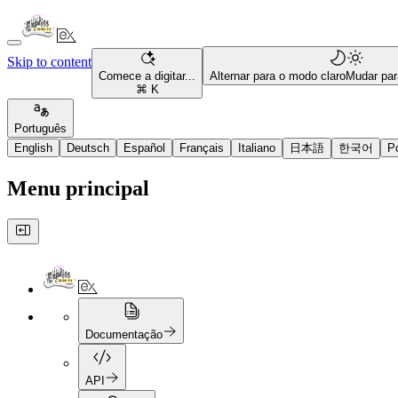
Skip to content
Comece a digitar...
Alternar para o modo claro
Mudar par
⌘ K
Português
English
Deutsch
Español
Français
Italiano
日本語
한국어
P
Menu principal
Documentação
API