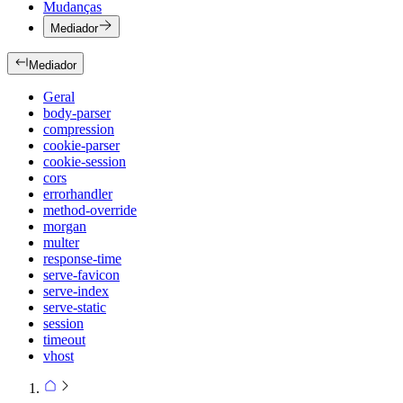
Mudanças
Mediador
Mediador
Geral
body-parser
compression
cookie-parser
cookie-session
cors
errorhandler
method-override
morgan
multer
response-time
serve-favicon
serve-index
serve-static
session
timeout
vhost