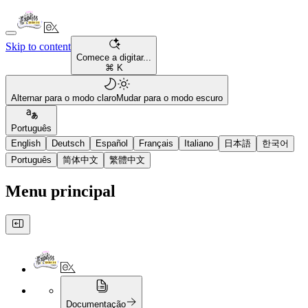
Skip to content
Comece a digitar...
⌘ K
Alternar para o modo claro
Mudar para o modo escuro
Português
English
Deutsch
Español
Français
Italiano
日本語
한국어
Português
简体中文
繁體中文
Menu principal
Documentação