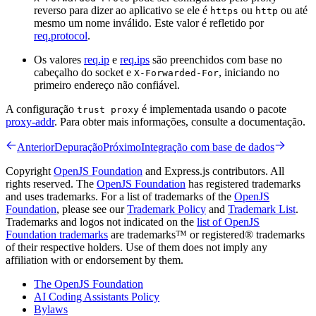
reverso para dizer ao aplicativo se ele é
ou
ou até
https
http
mesmo um nome inválido. Este valor é refletido por
req.protocol
.
Os valores
req.ip
e
req.ips
são preenchidos com base no
cabeçalho do socket e
, iniciando no
X-Forwarded-For
primeiro endereço não confiável.
A configuração
é implementada usando o pacote
trust proxy
proxy-addr
. Para obter mais informações, consulte a documentação.
Anterior
Depuração
Próximo
Integração com base de dados
Copyright
OpenJS Foundation
and Express.js contributors. All
rights reserved. The
OpenJS Foundation
has registered trademarks
and uses trademarks. For a list of trademarks of the
OpenJS
Foundation
, please see our
Trademark Policy
and
Trademark List
.
Trademarks and logos not indicated on the
list of OpenJS
Foundation trademarks
are trademarks™ or registered® trademarks
of their respective holders. Use of them does not imply any
affiliation with or endorsement by them.
The OpenJS Foundation
AI Coding Assistants Policy
Bylaws