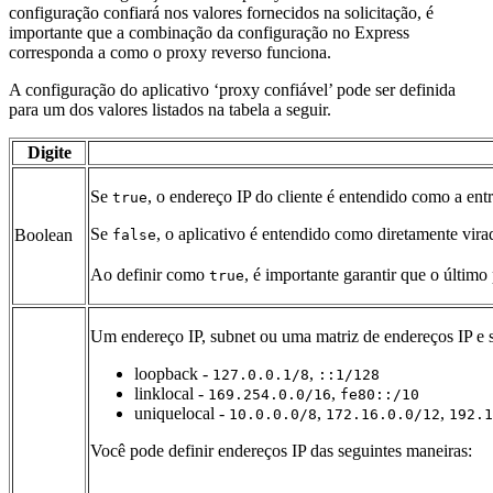
configuração confiará nos valores fornecidos na solicitação, é
importante que a combinação da configuração no Express
corresponda a como o proxy reverso funciona.
A configuração do aplicativo ‘proxy confiável’ pode ser definida
para um dos valores listados na tabela a seguir.
Digite
Se
, o endereço IP do cliente é entendido como a en
true
Se
, o aplicativo é entendido como diretamente vira
Boolean
false
Ao definir como
, é importante garantir que o últim
true
Um endereço IP, subnet ou uma matriz de endereços IP e s
loopback -
,
127.0.0.1/8
::1/128
linklocal -
,
169.254.0.0/16
fe80::/10
uniquelocal -
,
,
10.0.0.0/8
172.16.0.0/12
192.1
Você pode definir endereços IP das seguintes maneiras: