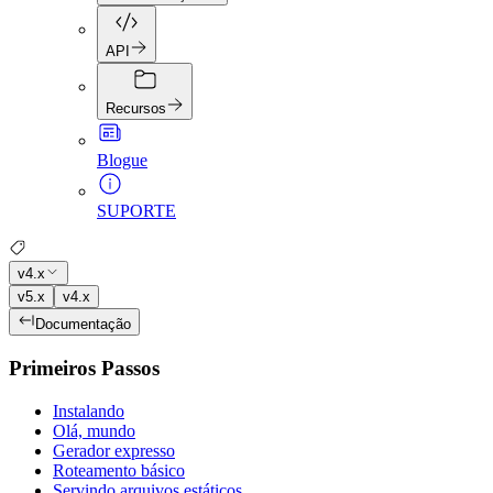
API
Recursos
Blogue
SUPORTE
v4.x
v5.x
v4.x
Documentação
Primeiros Passos
Instalando
Olá, mundo
Gerador expresso
Roteamento básico
Servindo arquivos estáticos