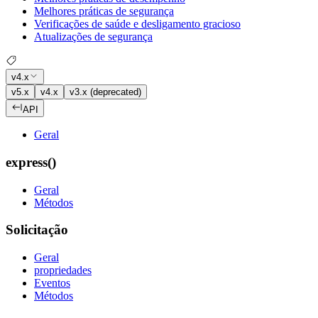
Melhores práticas de segurança
Verificações de saúde e desligamento gracioso
Atualizações de segurança
v4.x
v5.x
v4.x
v3.x (deprecated)
API
Geral
express()
Geral
Métodos
Solicitação
Geral
propriedades
Eventos
Métodos