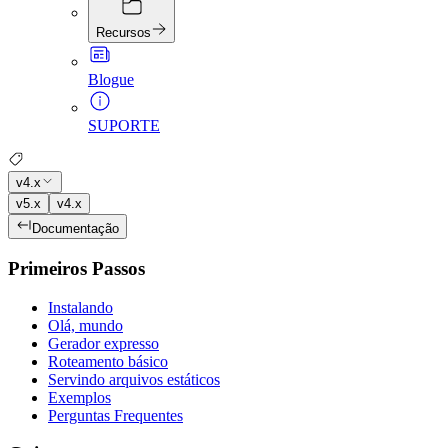
Recursos
Blogue
SUPORTE
v4.x
v5.x
v4.x
Documentação
Primeiros Passos
Instalando
Olá, mundo
Gerador expresso
Roteamento básico
Servindo arquivos estáticos
Exemplos
Perguntas Frequentes