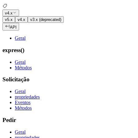
v4.x
v5.x
v4.x
v3.x (deprecated)
API
Geral
express()
Geral
Métodos
Solicitação
Geral
propriedades
Eventos
Métodos
Pedir
Geral
propriedades