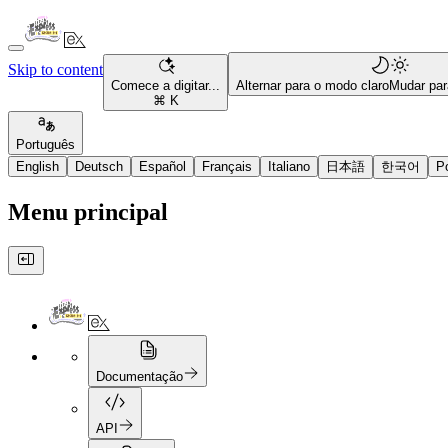
Skip to content
Comece a digitar...
Alternar para o modo claro
Mudar par
⌘ K
Português
English
Deutsch
Español
Français
Italiano
日本語
한국어
P
Menu principal
Documentação
API