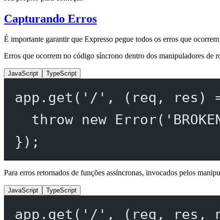
Capturando Erros
É importante garantir que Expresso pegue todos os erros que ocorrem
Erros que ocorrem no código síncrono dentro dos manipuladores de rot
JavaScript
TypeScript
app.
get
(
'/'
, (
req
, 
res
) 
throw
new
Error
(
'BROKE
});
Para erros retornados de funções assíncronas, invocados pelos manipu
JavaScript
TypeScript
app.
get
(
'/'
, (
req
, 
res
, 