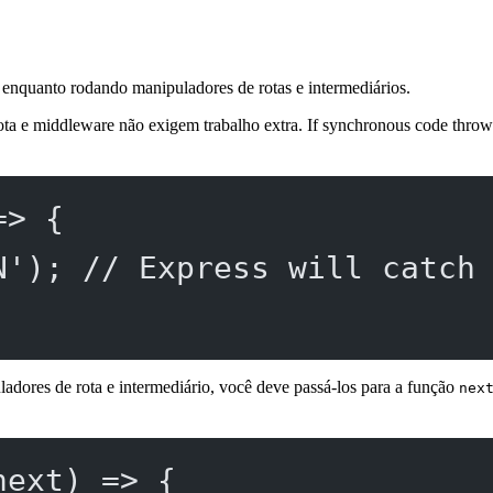
 enquanto rodando manipuladores de rotas e intermediários.
a e middleware não exigem trabalho extra. If synchronous code throws 
=>
 {
N'
); 
// Express will catch
ladores de rota e intermediário, você deve passá-los para a função
nex
next
) 
=>
 {