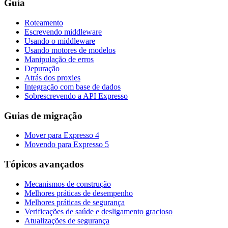
Guia
Roteamento
Escrevendo middleware
Usando o middleware
Usando motores de modelos
Manipulação de erros
Depuração
Atrás dos proxies
Integração com base de dados
Sobrescrevendo a API Expresso
Guias de migração
Mover para Expresso 4
Movendo para Expresso 5
Tópicos avançados
Mecanismos de construção
Melhores práticas de desempenho
Melhores práticas de segurança
Verificações de saúde e desligamento gracioso
Atualizações de segurança