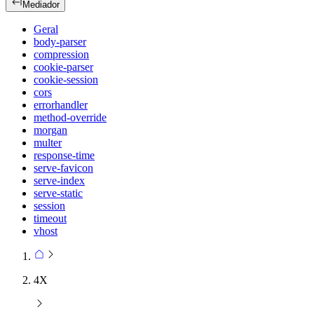
Mediador
Geral
body-parser
compression
cookie-parser
cookie-session
cors
errorhandler
method-override
morgan
multer
response-time
serve-favicon
serve-index
serve-static
session
timeout
vhost
4X