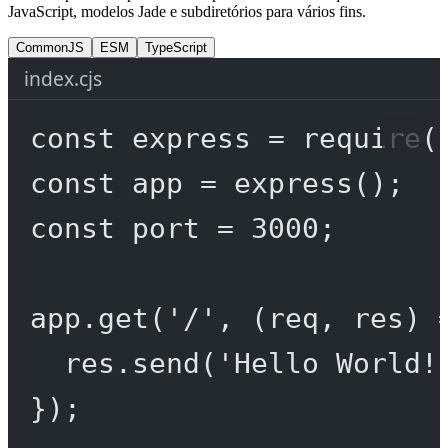
JavaScript, modelos Jade e subdiretórios para vários fins.
CommonJS
ESM
TypeScript
index.cjs
const
express
=
require
(
const
app
=
express
();
const
port
=
3000
;
app.
get
(
'/'
, (
req
, 
res
) 
res.
send
(
'Hello World!
});