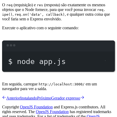
O
(requisição) e
(resposta) são exatamente os mesmos
req
res
objetos que o Node fornece, para que você possa invocar
req.
,
, e qualquer outra coisa que
ipe()
req.on('data', callback)
você faria sem o Express envolvido.
Execute o aplicativo com o seguinte comando:
Terminal window
$
node
app.js
Em seguida, carregue
em um
http://localhost:3000/
navegador para ver a saída.
Anterior
Instalando
Próximo
Gerador expresso
Copyright
OpenJS Foundation
and Express.js contributors. All
rights reserved. The
OpenJS Foundation
has registered trademarks
and uses trademarks. For a list of trademarks of the
OpenJS