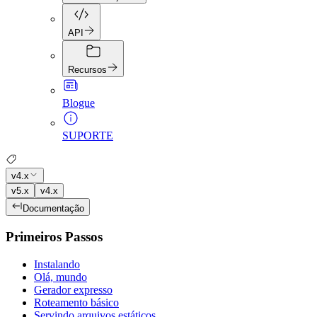
API
Recursos
Blogue
SUPORTE
v4.x
v5.x
v4.x
Documentação
Primeiros Passos
Instalando
Olá, mundo
Gerador expresso
Roteamento básico
Servindo arquivos estáticos