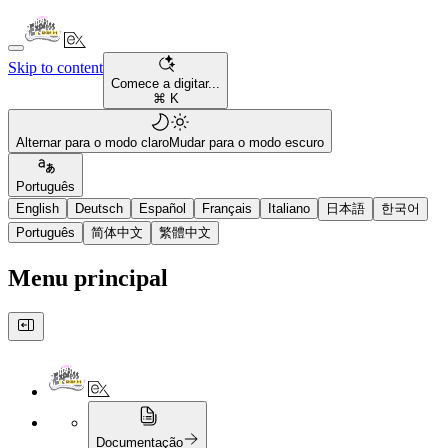
Skip to content
Comece a digitar...
⌘ K
Alternar para o modo claro
Mudar para o modo escuro
Português
English
Deutsch
Español
Français
Italiano
日本語
한국어
Português
简体中文
繁體中文
Menu principal
Documentação