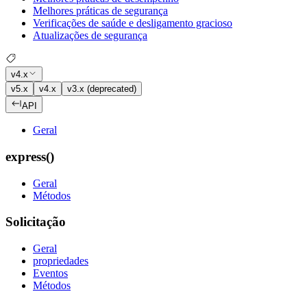
Melhores práticas de segurança
Verificações de saúde e desligamento gracioso
Atualizações de segurança
v4.x
v5.x
v4.x
v3.x (deprecated)
API
Geral
express()
Geral
Métodos
Solicitação
Geral
propriedades
Eventos
Métodos