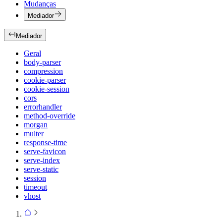
Mudanças
Mediador
Mediador
Geral
body-parser
compression
cookie-parser
cookie-session
cors
errorhandler
method-override
morgan
multer
response-time
serve-favicon
serve-index
serve-static
session
timeout
vhost