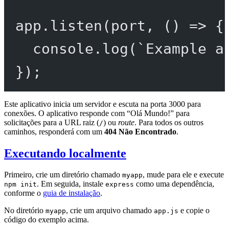
app.
listen
(port, () 
=>
 {
console.
log
(
`Example a
});
Este aplicativo inicia um servidor e escuta na porta 3000 para
conexões. O aplicativo responde com “Olá Mundo!” para
solicitações para a URL raiz (
) ou
route
. Para todos os outros
/
caminhos, responderá com um
404 Não Encontrado
.
Executando localmente
Primeiro, crie um diretório chamado
, mude para ele e execute
myapp
. Em seguida, instale
como uma dependência,
npm init
express
conforme o
guia de instalação
.
No diretório
, crie um arquivo chamado
e copie o
myapp
app.js
código do exemplo acima.