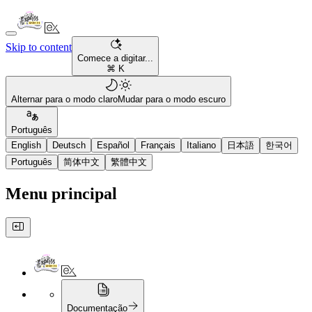
Skip to content
Comece a digitar...
⌘ K
Alternar para o modo claro
Mudar para o modo escuro
Português
English
Deutsch
Español
Français
Italiano
日本語
한국어
Português
简体中文
繁體中文
Menu principal
Documentação