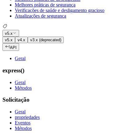
Melhores práticas de segurança
Verificações de saúde e desligamento gracioso
Atualizações de segurança
v5.x
v5.x
v4.x
v3.x (deprecated)
API
Geral
express()
Geral
Métodos
Solicitação
Geral
propriedades
Eventos
Métodos