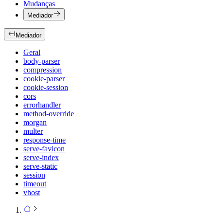
Mudanças
Mediador
Mediador
Geral
body-parser
compression
cookie-parser
cookie-session
cors
errorhandler
method-override
morgan
multer
response-time
serve-favicon
serve-index
serve-static
session
timeout
vhost