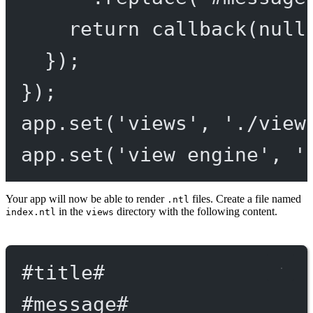
return
callback
(
null
});
});
app.
set
(
'views'
, 
'./view
app.
set
(
'view engine'
, 
'
Your app will now be able to render
files. Create a file named
.ntl
in the
directory with the following content.
index.ntl
views
#title
#
#message
#