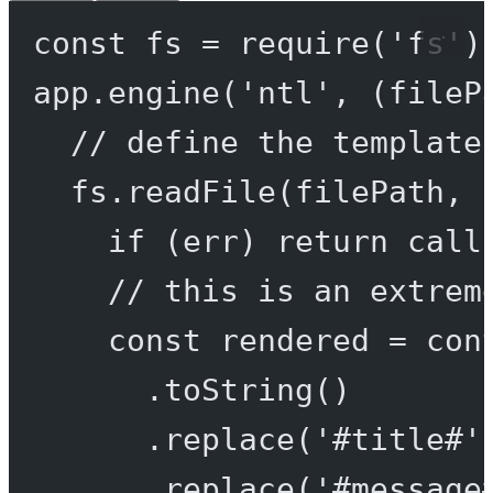
const
fs
=
require
(
'fs'
)
app.
engine
(
'ntl'
, (
fileP
// define the template
fs.
readFile
(filePath, 
if
 (err) 
return
call
// this is an extrem
const
rendered
=
 con
.
toString
()
.
replace
(
'#title#'
.
replace
(
'#message