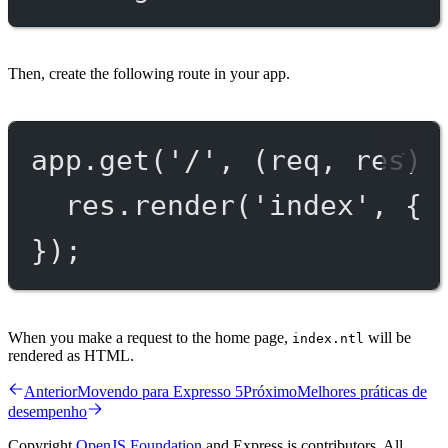
Then, create the following route in your app.
app.
get
(
'/'
, (
req
, 
res
) 
res.
render
(
'index'
, { 
});
When you make a request to the home page,
will be
index.ntl
rendered as HTML.
Anterior
Movendo para Expresso 5
Próximo
Melhores práticas de
desempenho
Copyright
OpenJS Foundation
and Express.js contributors. All