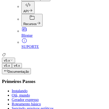
API
Recursos
Blogue
SUPORTE
v5.x
v5.x
v4.x
Documentação
Primeiros Passos
Instalando
Olá, mundo
Gerador expresso
Roteamento básico
Servindo arquivos estáticos