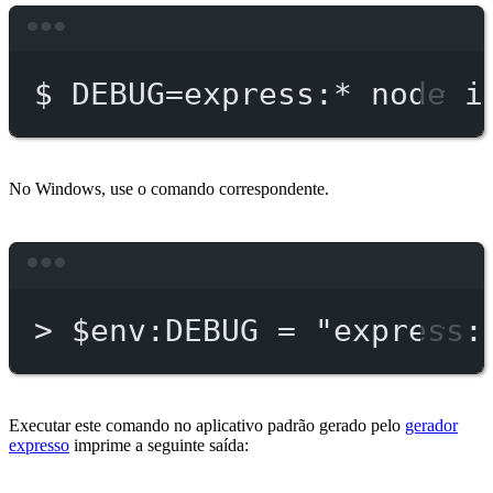
Terminal window
$
DEBUG=express:
*
node
i
No Windows, use o comando correspondente.
Terminal window
>
 $env:DEBUG = 
"express:
Executar este comando no aplicativo padrão gerado pelo
gerador
expresso
imprime a seguinte saída: