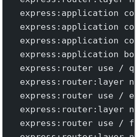
express:application
co
express:application
co
express:application
co
express:application
bo
express:router
use
/
q
express:router:layer
n
express:router
use
/
e
express:router:layer
n
express:router
use
/
f
express:router:layer
n