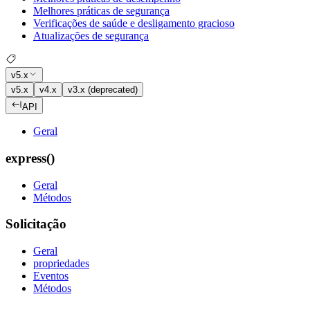
Melhores práticas de segurança
Verificações de saúde e desligamento gracioso
Atualizações de segurança
v5.x
v5.x
v4.x
v3.x (deprecated)
API
Geral
express()
Geral
Métodos
Solicitação
Geral
propriedades
Eventos
Métodos