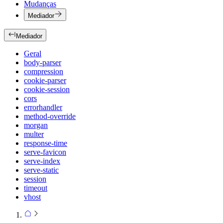
Mudanças
Mediador
Mediador
Geral
body-parser
compression
cookie-parser
cookie-session
cors
errorhandler
method-override
morgan
multer
response-time
serve-favicon
serve-index
serve-static
session
timeout
vhost