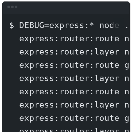
Terminal window
$
DEBUG=express:
*
node
.
express:router:route
n
express:router:layer
n
express:router:route
g
express:router:layer
n
express:router:route
n
express:router:layer
n
express:router:route
g
express:router:layer
n