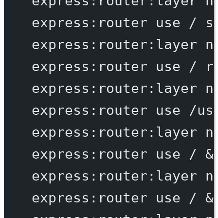
express:router:layer
n
express:router
use
/
s
express:router:layer
n
express:router
use
/
r
express:router:layer
n
express:router
use
/us
express:router:layer
n
express:router
use
/
 &
express:router:layer
n
express:router
use
/
 &