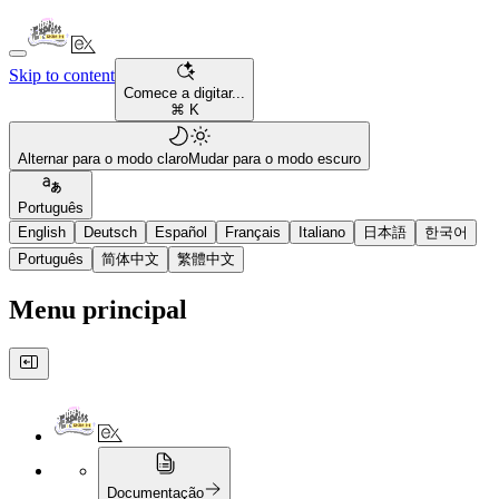
Skip to content
Comece a digitar...
⌘ K
Alternar para o modo claro
Mudar para o modo escuro
Português
English
Deutsch
Español
Français
Italiano
日本語
한국어
Português
简体中文
繁體中文
Menu principal
Documentação