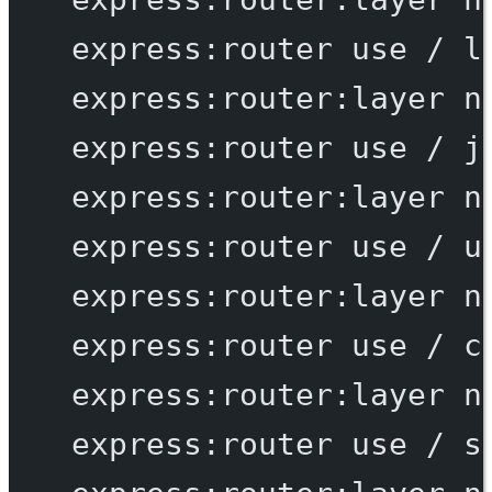
express:router
use
/
l
express:router:layer
n
express:router
use
/
j
express:router:layer
n
express:router
use
/
u
express:router:layer
n
express:router
use
/
c
express:router:layer
n
express:router
use
/
s