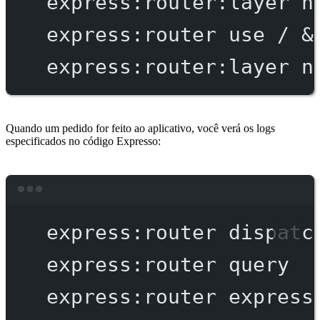
express:router:layer
n
express:router
use
/
 &
express:router:layer
n
Quando um pedido for feito ao aplicativo, você verá os logs
especificados no código Expresso:
Terminal window
express:router
dispatc
express:router
query
express:router
express