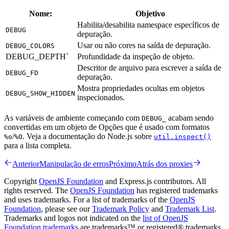
Nome:
Objetivo
Habilita/desabilita namespace específicos de
DEBUG
depuração.
Usar ou não cores na saída de depuração.
DEBUG_COLORS
DEBUG_DEPTH`
Profundidade da inspeção de objeto.
Descritor de arquivo para escrever a saída de
DEBUG_FD
depuração.
Mostra propriedades ocultas em objetos
DEBUG_SHOW_HIDDEN
inspecionados.
As variáveis de ambiente começando com
acabam sendo
DEBUG_
convertidas em um objeto de Opções que é usado com formatos
/
. Veja a documentação do Node.js sobre
%o
%O
util.inspect()
para a lista completa.
Anterior
Manipulação de erros
Próximo
Atrás dos proxies
Copyright
OpenJS Foundation
and Express.js contributors. All
rights reserved. The
OpenJS Foundation
has registered trademarks
and uses trademarks. For a list of trademarks of the
OpenJS
Foundation
, please see our
Trademark Policy
and
Trademark List
.
Trademarks and logos not indicated on the
list of OpenJS
Foundation trademarks
are trademarks™ or registered® trademarks