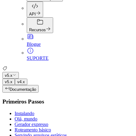
API
Recursos
Blogue
SUPORTE
v5.x
v5.x
v4.x
Documentação
Primeiros Passos
Instalando
Olá, mundo
Gerador expresso
Roteamento básico
Servindo arquivos estáticos