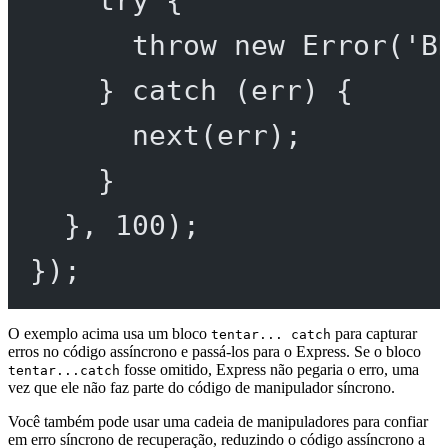
try
 {
throw
new
Error
(
'B
} 
catch
 (err) {
next
(err);
}
}, 
100
);
});
O exemplo acima usa um bloco
para capturar
tentar... catch
erros no código assíncrono e passá-los para o Express. Se o bloco
fosse omitido, Express não pegaria o erro, uma
tentar...catch
vez que ele não faz parte do código de manipulador síncrono.
Você também pode usar uma cadeia de manipuladores para confiar
em erro síncrono de recuperação, reduzindo o código assíncrono a