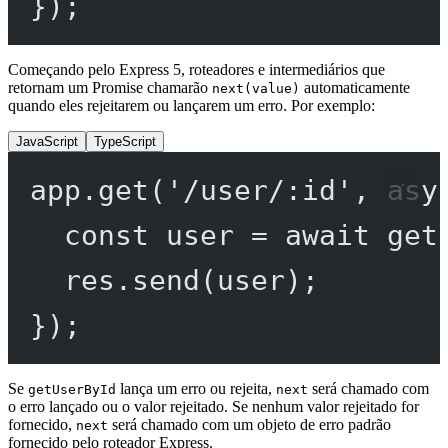
});
Começando pelo Express 5, roteadores e intermediários que
retornam um Promise chamarão
automaticamente
next(value)
quando eles rejeitarem ou lançarem um erro. Por exemplo:
JavaScript
TypeScript
app.
get
(
'/user/:id'
, 
asy
const
user
=
await
get
res.
send
(user);
});
Se
lança um erro ou rejeita,
será chamado com
getUserById
next
o erro lançado ou o valor rejeitado. Se nenhum valor rejeitado for
fornecido,
será chamado com um objeto de erro padrão
next
fornecido pelo roteador Express.