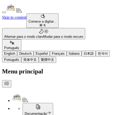
Skip to content
Comece a digitar...
⌘ K
Alternar para o modo claro
Mudar para o modo escuro
Português
English
Deutsch
Español
Français
Italiano
日本語
한국어
Português
简体中文
繁體中文
Menu principal
Documentação