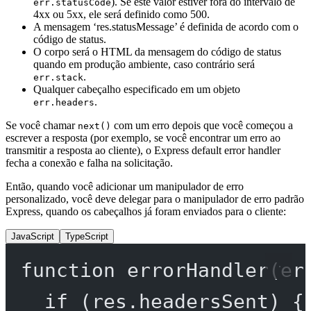
). Se este valor estiver fora do intervalo de
err.statusCode
4xx ou 5xx, ele será definido como 500.
A mensagem ‘res.statusMessage’ é definida de acordo com o
código de status.
O corpo será o HTML da mensagem do código de status
quando em produção ambiente, caso contrário será
.
err.stack
Qualquer cabeçalho especificado em um objeto
.
err.headers
Se você chamar
com um erro depois que você começou a
next()
escrever a resposta (por exemplo, se você encontrar um erro ao
transmitir a resposta ao cliente), o Express default error handler
fecha a conexão e falha na solicitação.
Então, quando você adicionar um manipulador de erro
personalizado, você deve delegar para o manipulador de erro padrão
Express, quando os cabeçalhos já foram enviados para o cliente:
JavaScript
TypeScript
function
errorHandler
(
er
if
 (res.headersSent) {