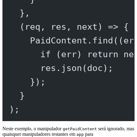
},
(
req
, 
res
, 
next
) 
=>
 {
PaidContent.
find
((
er
if
 (err) 
return
ne
res.
json
(doc);
});
}
);
Neste exemplo, o manipulador
será ignorado, mas
getPaidContent
quaisquer manipuladores restantes em
para
app