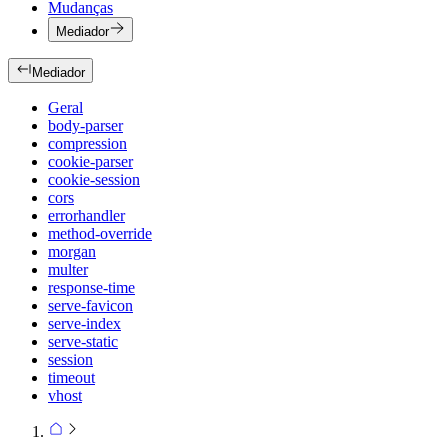
Mudanças
Mediador
Mediador
Geral
body-parser
compression
cookie-parser
cookie-session
cors
errorhandler
method-override
morgan
multer
response-time
serve-favicon
serve-index
serve-static
session
timeout
vhost