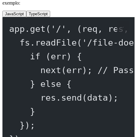
exemplo:
JavaScript
TypeScript
app.
get
(
'/'
, (
req
, 
res
, 
fs.
readFile
(
'/file-doe
if
 (err) {
next
(err); 
// Pass
} 
else
 {
res.
send
(data);
}
});