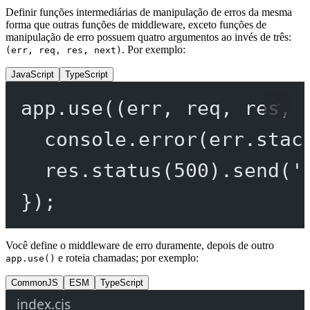
Definir funções intermediárias de manipulação de erros da mesma
forma que outras funções de middleware, exceto funções de
manipulação de erro possuem quatro argumentos ao invés de três:
. Por exemplo:
(err, req, res, next)
JavaScript
TypeScript
app.
use
((
err
, 
req
, 
res
, 
console.
error
(err.stac
res.
status
(
500
).
send
(
'
});
Você define o middleware de erro duramente, depois de outro
e roteia chamadas; por exemplo:
app.use()
CommonJS
ESM
TypeScript
index.cjs