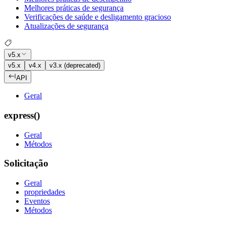
Melhores práticas de segurança
Verificações de saúde e desligamento gracioso
Atualizações de segurança
v5.x
v5.x
v4.x
v3.x (deprecated)
API
Geral
express()
Geral
Métodos
Solicitação
Geral
propriedades
Eventos
Métodos