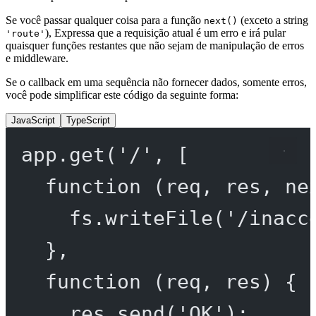
Se você passar qualquer coisa para a função
(exceto a string
next()
), Expressa que a requisição atual é um erro e irá pular
'route'
quaisquer funções restantes que não sejam de manipulação de erros
e middleware.
Se o callback em uma sequência não fornecer dados, somente erros,
você pode simplificar este código da seguinte forma:
JavaScript
TypeScript
app.
get
(
'/'
, [
function
 (
req
, 
res
, 
ne
fs.
writeFile
(
'/inacc
},
function
 (
req
, 
res
) {
res.
send
(
'OK'
);