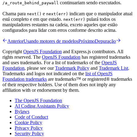
continuariam sendo executados.
/a_route_behind_paywall
Chama para
e
indicam que o manipulador atual
next()
next(err)
está completo e em que estado.
pulará todos os
next(err)
manipuladores restantes na cadeia, exceto aqueles que estão
configurados para lidar com erros conforme descrito acima.
Anterior
Usando motores de modelos
Próximo
Depuração
Copyright
OpenJS Foundation
and Express.js contributors. All
rights reserved. The
OpenJS Foundation
has registered trademarks
and uses trademarks. For a list of trademarks of the
OpenJS
Foundation
, please see our
Trademark Policy
and
Trademark List
.
Trademarks and logos not indicated on the
list of OpenJS
Foundation trademarks
are trademarks™ or registered® trademarks
of their respective holders. Use of them does not imply any
affiliation with or endorsement by them.
The OpenJS Foundation
AI Coding Assistants Policy
Bylaws
Code of Conduct
Cookie Policy
Privacy Policy
Security Policy