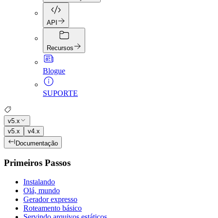
API
Recursos
Blogue
SUPORTE
v5.x
v5.x
v4.x
Documentação
Primeiros Passos
Instalando
Olá, mundo
Gerador expresso
Roteamento básico
Servindo arquivos estáticos