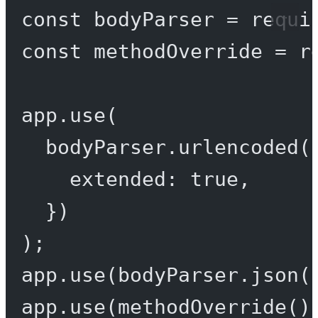
const
bodyParser
=
requi
const
methodOverride
=
r
app.
use
(
bodyParser.
urlencoded
(
extended: 
true
,
})
);
app.
use
(bodyParser.
json
(
app.
use
(
methodOverride
()