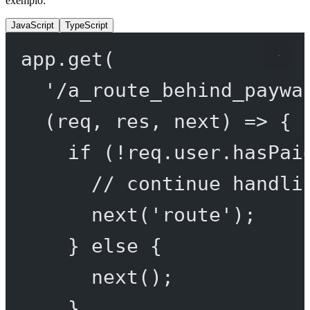
exemplo:
JavaScript
TypeScript
app.
get
(
'/a_route_behind_paywa
(
req
, 
res
, 
next
) 
=>
 {
if
 (
!
req.user.hasPai
// continue handli
next
(
'route'
);
} 
else
 {
next
();
}