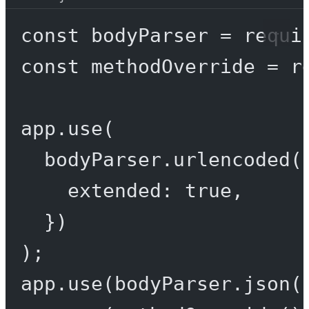
const
bodyParser
=
requi
const
methodOverride
=
r
app.
use
(
bodyParser.
urlencoded
(
extended: 
true
,
})
);
app.
use
(bodyParser.
json
(