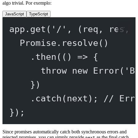
algo trivial. Por exemplo:
JavaScript
TypeScript
app.
get
(
'/'
, (
req
, 
res
, 
Promise
.
resolve
()
.
then
(() 
=>
 {
throw
new
Error
(
'B
})
.
catch
(next); 
// Err
});
Since promises automatically catch both synchronous errors and
rejected promises, you can simply provide
as the final catch
next