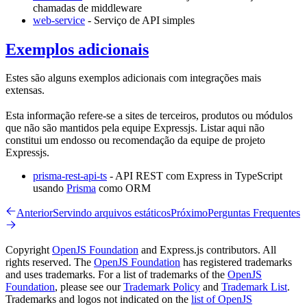
chamadas de middleware
web-service
- Serviço de API simples
Exemplos adicionais
Estes são alguns exemplos adicionais com integrações mais
extensas.
Esta informação refere-se a sites de terceiros, produtos ou módulos
que não são mantidos pela equipe Expressjs. Listar aqui não
constitui um endosso ou recomendação da equipe de projeto
Expressjs.
prisma-rest-api-ts
- API REST com Express in TypeScript
usando
Prisma
como ORM
Anterior
Servindo arquivos estáticos
Próximo
Perguntas Frequentes
Copyright
OpenJS Foundation
and Express.js contributors. All
rights reserved. The
OpenJS Foundation
has registered trademarks
and uses trademarks. For a list of trademarks of the
OpenJS
Foundation
, please see our
Trademark Policy
and
Trademark List
.
Trademarks and logos not indicated on the
list of OpenJS