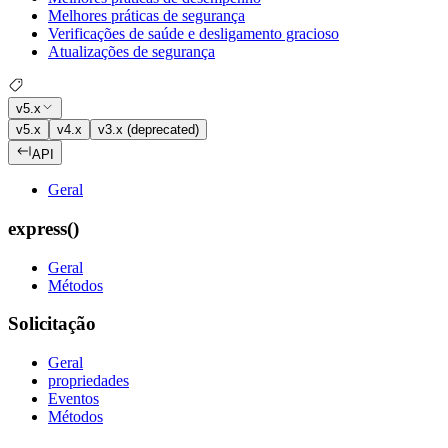
Melhores práticas de segurança
Verificações de saúde e desligamento gracioso
Atualizações de segurança
v5.x
v5.x
v4.x
v3.x (deprecated)
API
Geral
express()
Geral
Métodos
Solicitação
Geral
propriedades
Eventos
Métodos