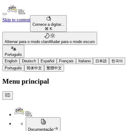
Skip to content
Comece a digitar...
⌘ K
Alternar para o modo claro
Mudar para o modo escuro
Português
English
Deutsch
Español
Français
Italiano
日本語
한국어
Português
简体中文
繁體中文
Menu principal
Documentação