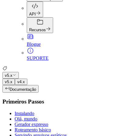
API
Recursos
Blogue
SUPORTE
v5.x
v5.x
v4.x
Documentação
Primeiros Passos
Instalando
Olá, mundo
Gerador expresso
Roteamento básico
Servindo arquivos estáticos