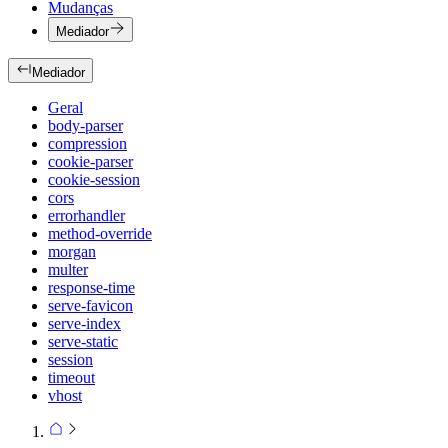
Mudanças
Mediador
Mediador
Geral
body-parser
compression
cookie-parser
cookie-session
cors
errorhandler
method-override
morgan
multer
response-time
serve-favicon
serve-index
serve-static
session
timeout
vhost