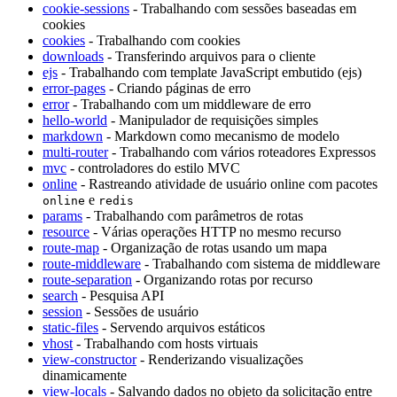
cookie-sessions
- Trabalhando com sessões baseadas em
cookies
cookies
- Trabalhando com cookies
downloads
- Transferindo arquivos para o cliente
ejs
- Trabalhando com template JavaScript embutido (ejs)
error-pages
- Criando páginas de erro
error
- Trabalhando com um middleware de erro
hello-world
- Manipulador de requisições simples
markdown
- Markdown como mecanismo de modelo
multi-router
- Trabalhando com vários roteadores Expressos
mvc
- controladores do estilo MVC
online
- Rastreando atividade de usuário online com pacotes
e
online
redis
params
- Trabalhando com parâmetros de rotas
resource
- Várias operações HTTP no mesmo recurso
route-map
- Organização de rotas usando um mapa
route-middleware
- Trabalhando com sistema de middleware
route-separation
- Organizando rotas por recurso
search
- Pesquisa API
session
- Sessões de usuário
static-files
- Servendo arquivos estáticos
vhost
- Trabalhando com hosts virtuais
view-constructor
- Renderizando visualizações
dinamicamente
view-locals
- Salvando dados no objeto da solicitação entre