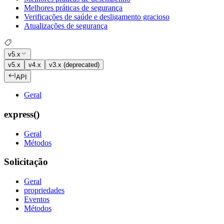
Melhores práticas de segurança
Verificações de saúde e desligamento gracioso
Atualizações de segurança
v5.x
v5.x
v4.x
v3.x (deprecated)
API
Geral
express()
Geral
Métodos
Solicitação
Geral
propriedades
Eventos
Métodos