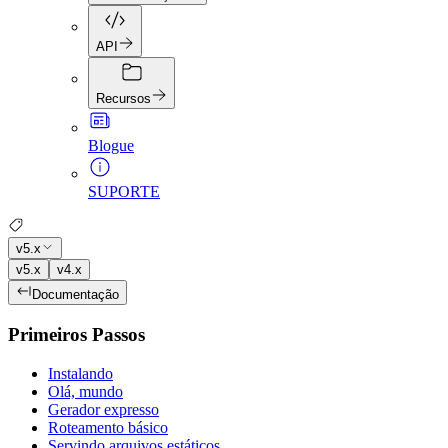
API
Recursos
Blogue
SUPORTE
v5.x
v5.x
v4.x
Documentação
Primeiros Passos
Instalando
Olá, mundo
Gerador expresso
Roteamento básico
Servindo arquivos estáticos