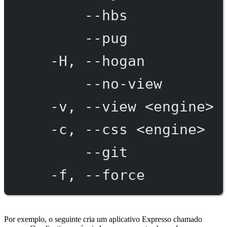
--hbs
--pug
-H,
--hogan
--no-view
-v,
--view
<engine>
-c,
--css
<engine>
--git
-f,
--force
Por exemplo, o seguinte cria um aplicativo Expresso chamado