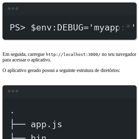
Terminal window
PS
> $env
:DEBUG='myapp:*'
Em seguida, carregue
no seu navegador
http://localhost:3000/
para acessar o aplicativo.
O aplicativo gerado possui a seguinte estrutura de diretórios:
Terminal window
.
├──
app.js
├──
bin