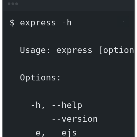
Terminal window
$
express
-h
Usage:
express
 [option
Options:
-h,
--help
--version
-e,
--ejs