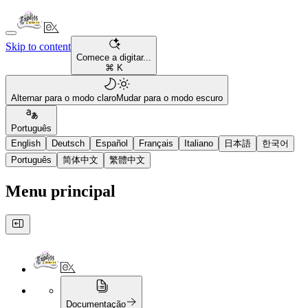
Skip to content
Comece a digitar...
⌘ K
Alternar para o modo claro
Mudar para o modo escuro
Português
English
Deutsch
Español
Français
Italiano
日本語
한국어
Português
简体中文
繁體中文
Menu principal
Documentação