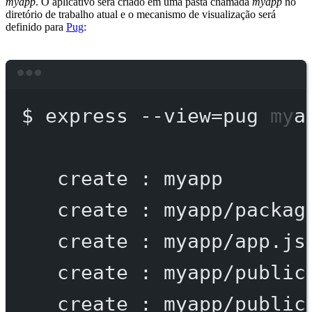
myapp
. O aplicativo será criado em uma pasta chamada
myapp
no
diretório de trabalho atual e o mecanismo de visualização será
definido para
Pug
:
Terminal window
$
express
--view=pug
mya
create
:
myapp
create
:
myapp/packag
create
:
myapp/app.js
create
:
myapp/public
create
:
myapp/public