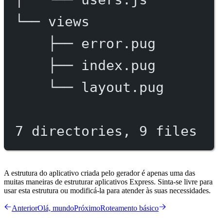
└──
views
├──
error.pug
├──
index.pug
└──
layout.pug
7
directories,
9
files
A estrutura do aplicativo criada pelo gerador é apenas uma das
muitas maneiras de estruturar aplicativos Express. Sinta-se livre para
usar esta estrutura ou modificá-la para atender às suas necessidades.
Anterior
Olá, mundo
Próximo
Roteamento básico