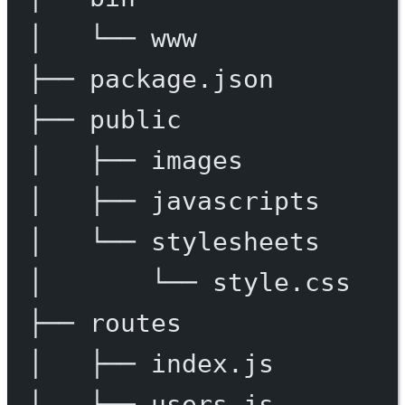
│
└──
www
├──
package.json
├──
public
│
├──
images
│
├──
javascripts
│
└──
stylesheets
│
└──
style.css
├──
routes
│
├──
index.js
│
└──
users.js