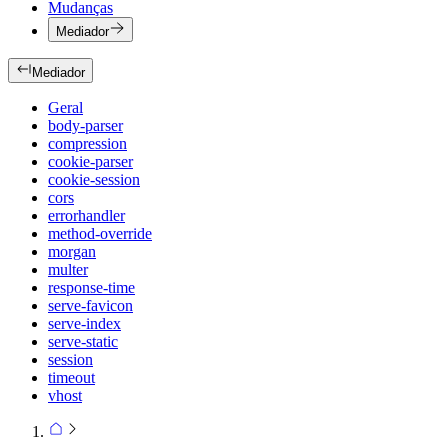
Mudanças
Mediador
Mediador
Geral
body-parser
compression
cookie-parser
cookie-session
cors
errorhandler
method-override
morgan
multer
response-time
serve-favicon
serve-index
serve-static
session
timeout
vhost