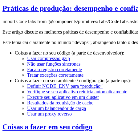
Práticas de produção: desempenho e confi
import CodeTabs from '@components/primitives/Tabs/CodeTabs.astro
Este artigo discute as melhores práticas de desempenho e confiabilida
Este tema cai claramente no mundo “devops”, abrangendo tanto o dese
Coisas a fazer no seu código (a parte de desenvolvedor):
Usar compressão gzip
Não usar funções síncronas
Faça o registro corretamente
Tratar exceções corretamente
Coisas a fazer em seu ambiente / configuração (a parte ops):
Definir NODE_ENV para “produção”
Verifique se seu aplicativo reinicia automaticamente
Execute seu aplicativo em um cluster
Resultados da requisição de cache
Usar um balanceador de carga
Usar um proxy reverso
Coisas a fazer em seu código