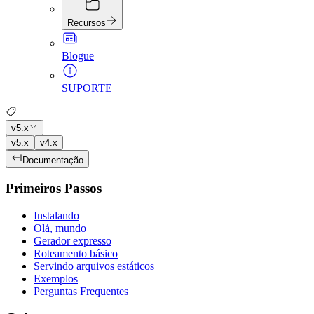
Recursos
Blogue
SUPORTE
v5.x
v5.x
v4.x
Documentação
Primeiros Passos
Instalando
Olá, mundo
Gerador expresso
Roteamento básico
Servindo arquivos estáticos
Exemplos
Perguntas Frequentes