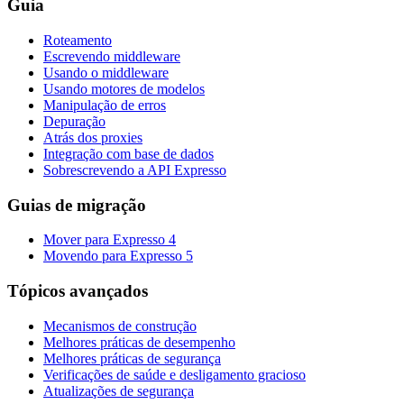
Guia
Roteamento
Escrevendo middleware
Usando o middleware
Usando motores de modelos
Manipulação de erros
Depuração
Atrás dos proxies
Integração com base de dados
Sobrescrevendo a API Expresso
Guias de migração
Mover para Expresso 4
Movendo para Expresso 5
Tópicos avançados
Mecanismos de construção
Melhores práticas de desempenho
Melhores práticas de segurança
Verificações de saúde e desligamento gracioso
Atualizações de segurança