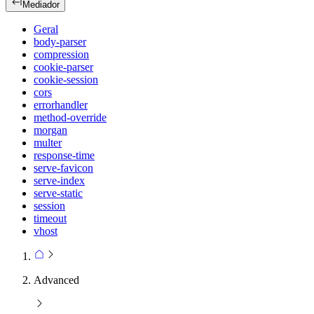
Mediador
Geral
body-parser
compression
cookie-parser
cookie-session
cors
errorhandler
method-override
morgan
multer
response-time
serve-favicon
serve-index
serve-static
session
timeout
vhost
Advanced