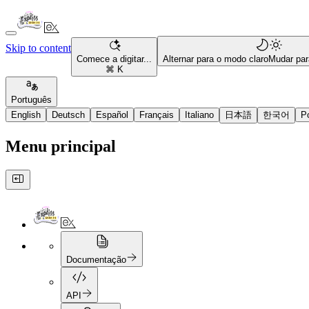
Skip to content
Comece a digitar...
Alternar para o modo claro
Mudar par
⌘ K
Português
English
Deutsch
Español
Français
Italiano
日本語
한국어
P
Menu principal
Documentação
API