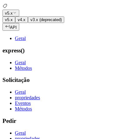
v5.x
v5.x
v4.x
v3.x (deprecated)
API
Geral
express()
Geral
Métodos
Solicitação
Geral
propriedades
Eventos
Métodos
Pedir
Geral
propriedades