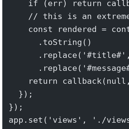
if
 (err) 
return
call
// this is an extrem
const
rendered
=
 con
.
toString
()
.
replace
(
'#title#'
.
replace
(
'#message
return
callback
(
null
});
});
app.
set
(
'views'
, 
'./view