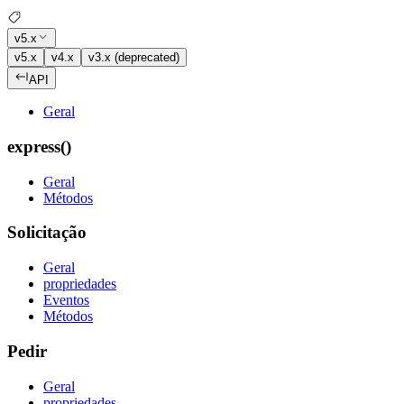
v5.x
v5.x
v4.x
v3.x (deprecated)
API
Geral
express()
Geral
Métodos
Solicitação
Geral
propriedades
Eventos
Métodos
Pedir
Geral
propriedades