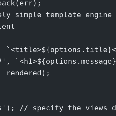
back
(err);
ely simple template engine
tent
, 
`<title>${
options
.
title
}
#'
, 
`<h1>${
options
.
message
, rendered);
s'
); 
// specify the views 