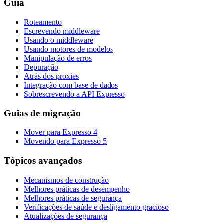
Guia
Roteamento
Escrevendo middleware
Usando o middleware
Usando motores de modelos
Manipulação de erros
Depuração
Atrás dos proxies
Integração com base de dados
Sobrescrevendo a API Expresso
Guias de migração
Mover para Expresso 4
Movendo para Expresso 5
Tópicos avançados
Mecanismos de construção
Melhores práticas de desempenho
Melhores práticas de segurança
Verificações de saúde e desligamento gracioso
Atualizações de segurança