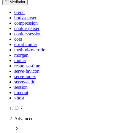
Mediador
Geral
body-parser
compression
cookie-parser
cookie-session
cors
errorhandler
method-override
morgan
multer
response-time
serve-favicon
serve-index
serve-static
session
timeout
vhost
Advanced