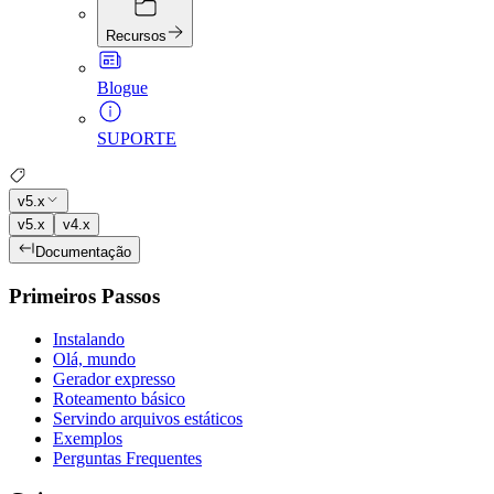
Recursos
Blogue
SUPORTE
v5.x
v5.x
v4.x
Documentação
Primeiros Passos
Instalando
Olá, mundo
Gerador expresso
Roteamento básico
Servindo arquivos estáticos
Exemplos
Perguntas Frequentes