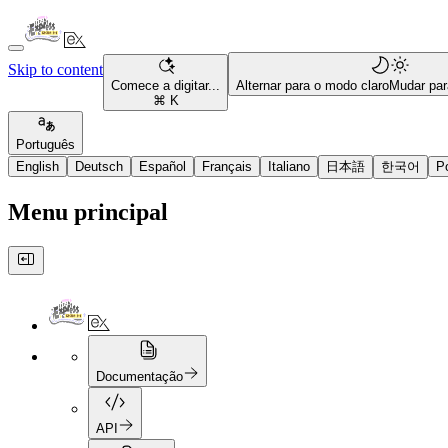
Skip to content
Comece a digitar...
Alternar para o modo claro
Mudar par
⌘ K
Português
English
Deutsch
Español
Français
Italiano
日本語
한국어
P
Menu principal
Documentação
API