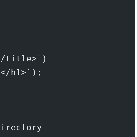
</title>`
)
}</h1>`
);
directory