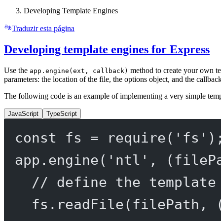
Developing Template Engines
Traduzir esta página
Developing template engines for Express
Use the
method to create your own t
app.engine(ext, callback)
parameters: the location of the file, the options object, and the callbac
The following code is an example of implementing a very simple temp
JavaScript
TypeScript
const
fs
=
require
(
'fs'
)
app.
engine
(
'ntl'
, (
fileP
// define the template
fs.
readFile
(filePath, 