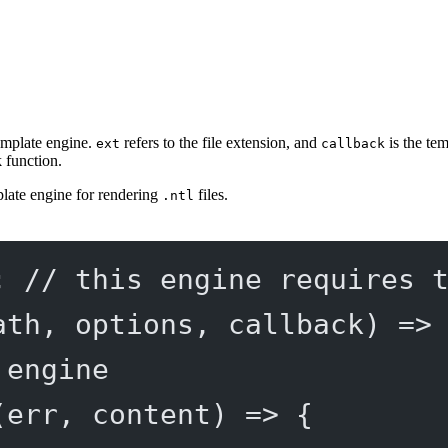
emplate engine.
refers to the file extension, and
is the te
ext
callback
k function.
late engine for rendering
files.
.ntl
; 
// this engine requires 
ath
, 
options
, 
callback
) 
=>
 engine
(
err
, 
content
) 
=>
 {