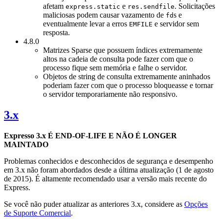
afetam
e
. Solicitações
express.static
res.sendfile
maliciosas podem causar vazamento de
s e
fd
eventualmente levar a erros
e servidor sem
EMFILE
resposta.
4.8.0
Matrizes Sparse que possuem índices extremamente
altos na cadeia de consulta pode fazer com que o
processo fique sem memória e falhe o servidor.
Objetos de string de consulta extremamente aninhados
poderiam fazer com que o processo bloqueasse e tornar
o servidor temporariamente não responsivo.
3.x
Expresso 3.x É END-OF-LIFE E NÃO É LONGER
MAINTADO
Problemas conhecidos e desconhecidos de segurança e desempenho
em 3.x não foram abordados desde a última atualização (1 de agosto
de 2015). É altamente recomendado usar a versão mais recente do
Express.
Se você não puder atualizar as anteriores 3.x, considere as
Opções
de Suporte Comercial
.