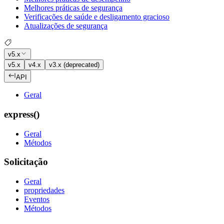
Melhores práticas de segurança
Verificações de saúde e desligamento gracioso
Atualizações de segurança
v5.x
v5.x
v4.x
v3.x (deprecated)
API
Geral
express()
Geral
Métodos
Solicitação
Geral
propriedades
Eventos
Métodos