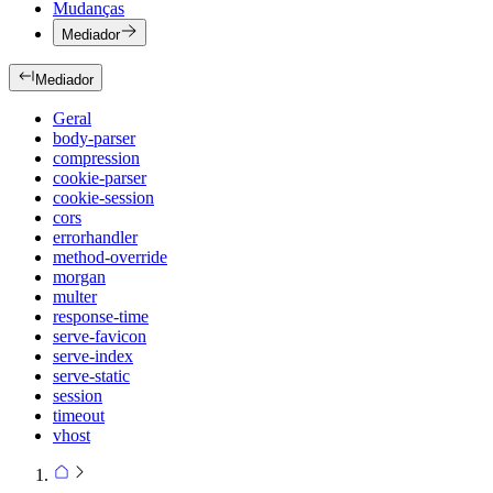
Mudanças
Mediador
Mediador
Geral
body-parser
compression
cookie-parser
cookie-session
cors
errorhandler
method-override
morgan
multer
response-time
serve-favicon
serve-index
serve-static
session
timeout
vhost