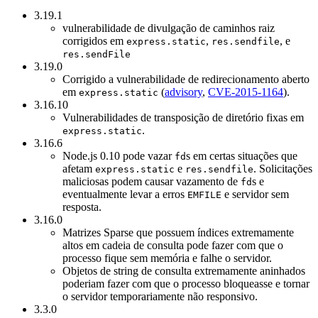
3.19.1
vulnerabilidade de divulgação de caminhos raiz
corrigidos em
,
, e
express.static
res.sendfile
res.sendFile
3.19.0
Corrigido a vulnerabilidade de redirecionamento aberto
em
(
advisory
,
CVE-2015-1164
).
express.static
3.16.10
Vulnerabilidades de transposição de diretório fixas em
.
express.static
3.16.6
Node.js 0.10 pode vazar
s em certas situações que
fd
afetam
e
. Solicitações
express.static
res.sendfile
maliciosas podem causar vazamento de
s e
fd
eventualmente levar a erros
e servidor sem
EMFILE
resposta.
3.16.0
Matrizes Sparse que possuem índices extremamente
altos em cadeia de consulta pode fazer com que o
processo fique sem memória e falhe o servidor.
Objetos de string de consulta extremamente aninhados
poderiam fazer com que o processo bloqueasse e tornar
o servidor temporariamente não responsivo.
3.3.0