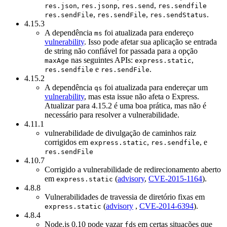
,
,
,
res.json
res.jsonp
res.send
res.sendfile
,
,
.
res.sendFile
res.sendFile
res.sendStatus
4.15.3
A dependência
foi atualizada para endereço
ms
vulnerability
. Isso pode afetar sua aplicação se entrada
de string não confiável for passada para a opção
nas seguintes APIs:
,
maxAge
express.static
e
.
res.sendfile
res.sendFile
4.15.2
A dependência
foi atualizada para endereçar um
qs
vulnerability
, mas esta issue não afeta o Express.
Atualizar para 4.15.2 é uma boa prática, mas não é
necessário para resolver a vulnerabilidade.
4.11.1
vulnerabilidade de divulgação de caminhos raiz
corrigidos em
,
, e
express.static
res.sendfile
res.sendFile
4.10.7
Corrigido a vulnerabilidade de redirecionamento aberto
em
(
advisory
,
CVE-2015-1164
).
express.static
4.8.8
Vulnerabilidades de travessia de diretório fixas em
(
advisory
,
CVE-2014-6394
).
express.static
4.8.4
Node.js 0.10 pode vazar
s em certas situações que
fd