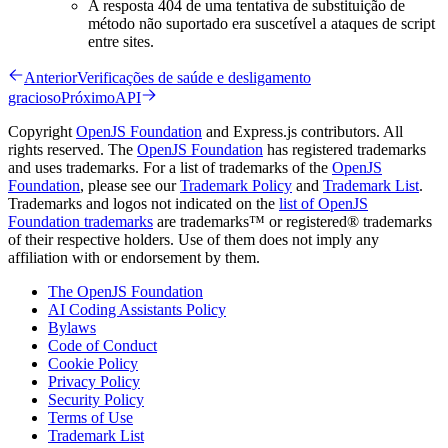
A resposta 404 de uma tentativa de substituição de
método não suportado era suscetível a ataques de script
entre sites.
Anterior
Verificações de saúde e desligamento
gracioso
Próximo
API
Copyright
OpenJS Foundation
and Express.js contributors. All
rights reserved. The
OpenJS Foundation
has registered trademarks
and uses trademarks. For a list of trademarks of the
OpenJS
Foundation
, please see our
Trademark Policy
and
Trademark List
.
Trademarks and logos not indicated on the
list of OpenJS
Foundation trademarks
are trademarks™ or registered® trademarks
of their respective holders. Use of them does not imply any
affiliation with or endorsement by them.
The OpenJS Foundation
AI Coding Assistants Policy
Bylaws
Code of Conduct
Cookie Policy
Privacy Policy
Security Policy
Terms of Use
Trademark List