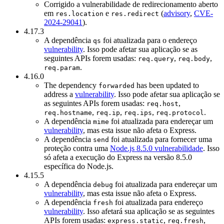
Corrigido a vulnerabilidade de redirecionamento aberto
em
e
(
advisory
,
CVE-
res.location
res.redirect
2024-29041
).
4.17.3
A dependência
foi atualizada para o endereço
qs
vulnerability
. Isso pode afetar sua aplicação se as
seguintes APIs forem usadas:
,
,
req.query
req.body
.
req.param
4.16.0
The dependency
has been updated to
forwarded
address a
vulnerability
. Isso pode afetar sua aplicação se
as seguintes APIs forem usadas:
,
req.host
,
,
,
.
req.hostname
req.ip
req.ips
req.protocol
A dependência
foi atualizada para endereçar um
mime
vulnerability
, mas esta issue não afeta o Express.
A dependência
foi atualizada para fornecer uma
send
proteção contra uma
Node.js 8.5.0 vulnerabilidade
. Isso
só afeta a execução do Express na versão 8.5.0
específica do Node.js.
4.15.5
A dependência
foi atualizada para endereçar um
debug
vulnerability
, mas esta issue não afeta o Express.
A dependência
foi atualizada para endereço
fresh
vulnerability
. Isso afetará sua aplicação se as seguintes
APIs forem usadas:
,
,
express.static
req.fresh