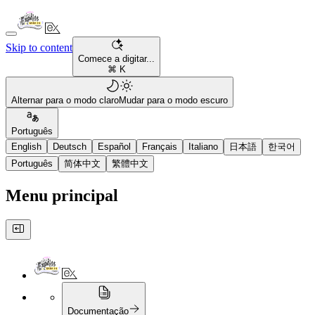
Skip to content
Comece a digitar...
⌘ K
Alternar para o modo claro
Mudar para o modo escuro
Português
English
Deutsch
Español
Français
Italiano
日本語
한국어
Português
简体中文
繁體中文
Menu principal
Documentação