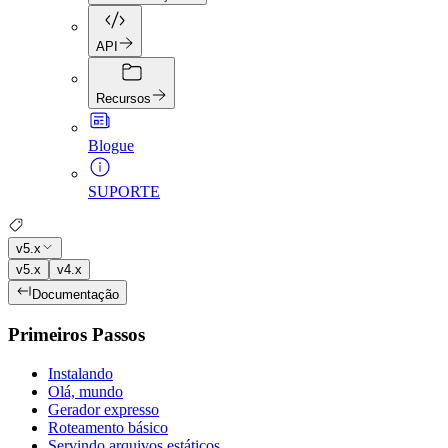
API
Recursos
Blogue
SUPORTE
v5.x
v5.x
v4.x
Documentação
Primeiros Passos
Instalando
Olá, mundo
Gerador expresso
Roteamento básico
Servindo arquivos estáticos