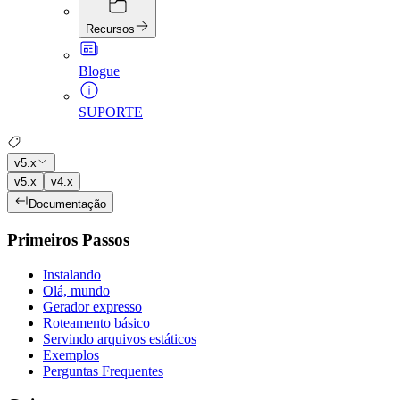
Recursos
Blogue
SUPORTE
v5.x
v5.x
v4.x
Documentação
Primeiros Passos
Instalando
Olá, mundo
Gerador expresso
Roteamento básico
Servindo arquivos estáticos
Exemplos
Perguntas Frequentes