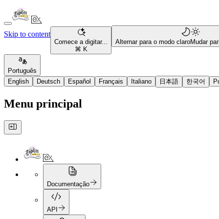
Skip to content
Comece a digitar...
Alternar para o modo claro
Mudar par
⌘ K
Português
English
Deutsch
Español
Français
Italiano
日本語
한국어
P
Menu principal
Documentação
API