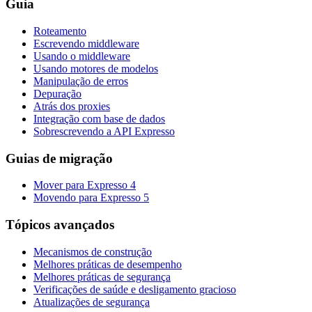
Guia
Roteamento
Escrevendo middleware
Usando o middleware
Usando motores de modelos
Manipulação de erros
Depuração
Atrás dos proxies
Integração com base de dados
Sobrescrevendo a API Expresso
Guias de migração
Mover para Expresso 4
Movendo para Expresso 5
Tópicos avançados
Mecanismos de construção
Melhores práticas de desempenho
Melhores práticas de segurança
Verificações de saúde e desligamento gracioso
Atualizações de segurança