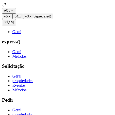
v5.x
v5.x
v4.x
v3.x (deprecated)
API
Geral
express()
Geral
Métodos
Solicitação
Geral
propriedades
Eventos
Métodos
Pedir
Geral
propriedades