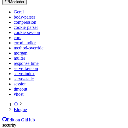
Mediador
Geral
body-parser
compression
cookie-parser
cookie-session
cors
errorhandler
method-override
morgan
multer
response-time
serve-favicon
serve-index
serve-static
session
timeout
vhost
Blogue
Edit on GitHub
security