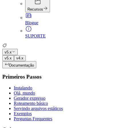
Recursos
Blogue
SUPORTE
v5.x
v5.x
v4.x
Documentação
Primeiros Passos
Instalando
Olá, mundo
Gerador expresso
Roteamento básico
Servindo arquivos estáticos
Exemplos
Perguntas Frequentes