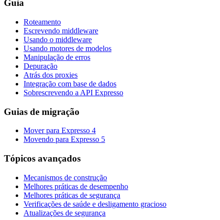
Guia
Roteamento
Escrevendo middleware
Usando o middleware
Usando motores de modelos
Manipulação de erros
Depuração
Atrás dos proxies
Integração com base de dados
Sobrescrevendo a API Expresso
Guias de migração
Mover para Expresso 4
Movendo para Expresso 5
Tópicos avançados
Mecanismos de construção
Melhores práticas de desempenho
Melhores práticas de segurança
Verificações de saúde e desligamento gracioso
Atualizações de segurança