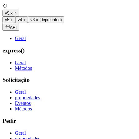
v5.x
v5.x
v4.x
v3.x (deprecated)
API
Geral
express()
Geral
Métodos
Solicitação
Geral
propriedades
Eventos
Métodos
Pedir
Geral
propriedades