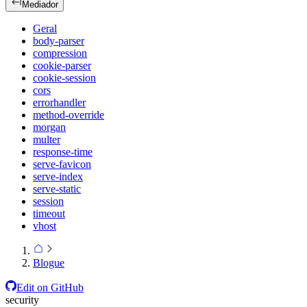
Mediador
Geral
body-parser
compression
cookie-parser
cookie-session
cors
errorhandler
method-override
morgan
multer
response-time
serve-favicon
serve-index
serve-static
session
timeout
vhost
Blogue
Edit on GitHub
security