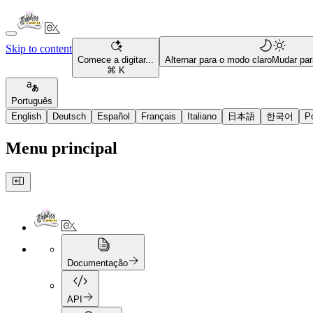
Skip to content
Comece a digitar...
Alternar para o modo claro
Mudar par
⌘ K
Português
English
Deutsch
Español
Français
Italiano
日本語
한국어
P
Menu principal
Documentação
API