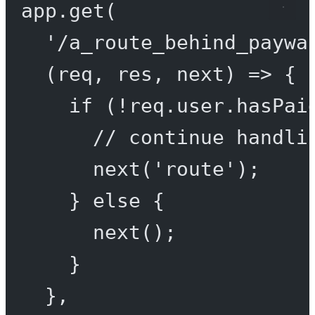
app.
get
(
'/a_route_behind_paywa
(
req
, 
res
, 
next
) 
=>
 {
if
 (
!
req.user.hasPai
// continue handli
next
(
'route'
);
} 
else
 {
next
();
}
},