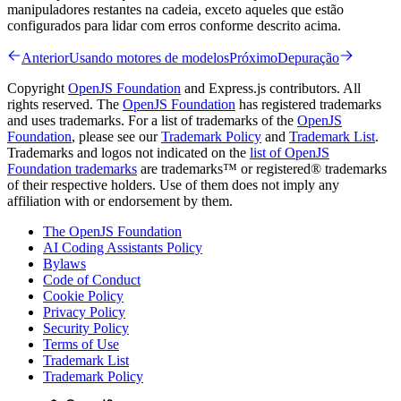
manipuladores restantes na cadeia, exceto aqueles que estão
configurados para lidar com erros conforme descrito acima.
Anterior
Usando motores de modelos
Próximo
Depuração
Copyright
OpenJS Foundation
and Express.js contributors. All
rights reserved. The
OpenJS Foundation
has registered trademarks
and uses trademarks. For a list of trademarks of the
OpenJS
Foundation
, please see our
Trademark Policy
and
Trademark List
.
Trademarks and logos not indicated on the
list of OpenJS
Foundation trademarks
are trademarks™ or registered® trademarks
of their respective holders. Use of them does not imply any
affiliation with or endorsement by them.
The OpenJS Foundation
AI Coding Assistants Policy
Bylaws
Code of Conduct
Cookie Policy
Privacy Policy
Security Policy
Terms of Use
Trademark List
Trademark Policy