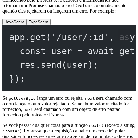
retornam um Promise chamarão
automaticamente
next(value)
quando eles rejeitarem ou lançarem um erro. Por exemplo:
JavaScript
TypeScript
app.
get
(
'/user/:id'
, 
asy
const
user
=
await
get
res.
send
(user);
});
Se
lança um erro ou rejeita,
será chamado com
getUserById
next
o erro lançado ou o valor rejeitado. Se nenhum valor rejeitado for
fornecido,
será chamado com um objeto de erro padrão
next
fornecido pelo roteador Express.
Se você passar qualquer coisa para a função
(exceto a string
next()
), Expressa que a requisição atual é um erro e irá pular
'route'
quaisquer funções restantes que não sejam de manipulação de erros