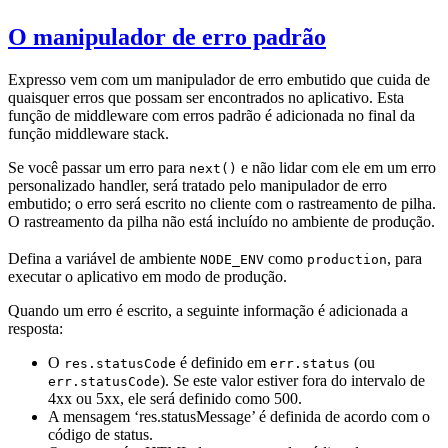
O manipulador de erro padrão
Expresso vem com um manipulador de erro embutido que cuida de
quaisquer erros que possam ser encontrados no aplicativo. Esta
função de middleware com erros padrão é adicionada no final da
função middleware stack.
Se você passar um erro para
e não lidar com ele em um erro
next()
personalizado handler, será tratado pelo manipulador de erro
embutido; o erro será escrito no cliente com o rastreamento de pilha.
O rastreamento da pilha não está incluído no ambiente de produção.
Defina a variável de ambiente
como
, para
NODE_ENV
production
executar o aplicativo em modo de produção.
Quando um erro é escrito, a seguinte informação é adicionada a
resposta:
O
é definido em
(ou
res.statusCode
err.status
). Se este valor estiver fora do intervalo de
err.statusCode
4xx ou 5xx, ele será definido como 500.
A mensagem ‘res.statusMessage’ é definida de acordo com o
código de status.