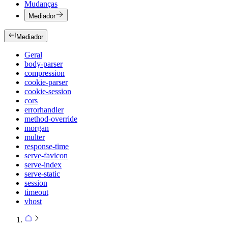
Mudanças
Mediador
Mediador
Geral
body-parser
compression
cookie-parser
cookie-session
cors
errorhandler
method-override
morgan
multer
response-time
serve-favicon
serve-index
serve-static
session
timeout
vhost