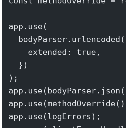
const
methodOverride
=
r
app.
use
(
bodyParser.
urlencoded
(
extended: 
true
,
})
);
app.
use
(bodyParser.
json
(
app.
use
(
methodOverride
()
app.
use
(logErrors);