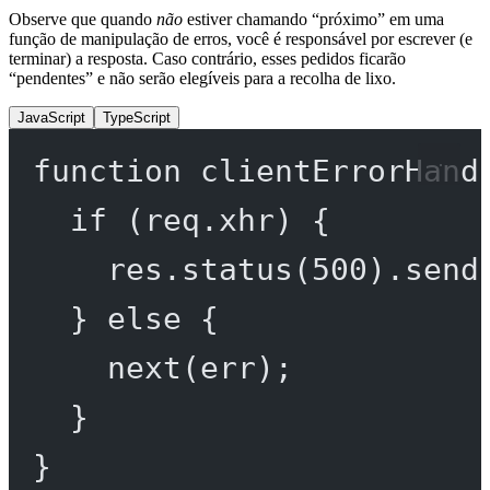
Observe que quando
não
estiver chamando “próximo” em uma
função de manipulação de erros, você é responsável por escrever (e
terminar) a resposta. Caso contrário, esses pedidos ficarão
“pendentes” e não serão elegíveis para a recolha de lixo.
JavaScript
TypeScript
function
clientErrorHand
if
 (req.xhr) {
res.
status
(
500
).
send
} 
else
 {
next
(err);
}
}