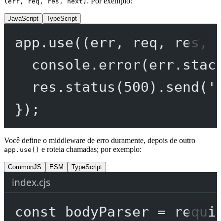
. Por exemplo:
(err, req, res, next)
JavaScript
TypeScript
app.
use
((
err
, 
req
, 
res
, 
console.
error
(err.stac
res.
status
(
500
).
send
(
'
});
Você define o middleware de erro duramente, depois de outro
e roteia chamadas; por exemplo:
app.use()
CommonJS
ESM
TypeScript
index.cjs
const
bodyParser
=
requi