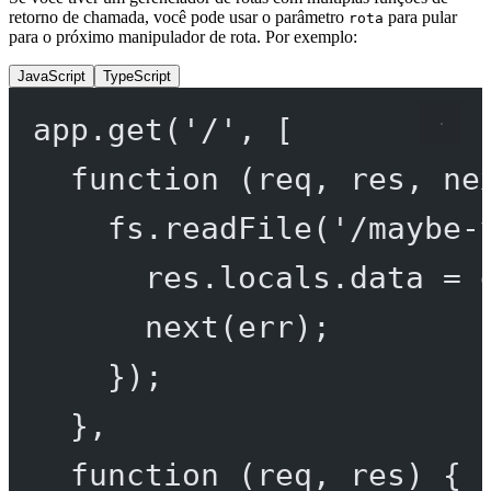
retorno de chamada, você pode usar o parâmetro
para pular
rota
para o próximo manipulador de rota. Por exemplo:
JavaScript
TypeScript
app.
get
(
'/'
, [
function
 (
req
, 
res
, 
ne
fs.
readFile
(
'/maybe-
res.locals.data 
=
 
next
(err);
});
},
function
 (
req
, 
res
) {