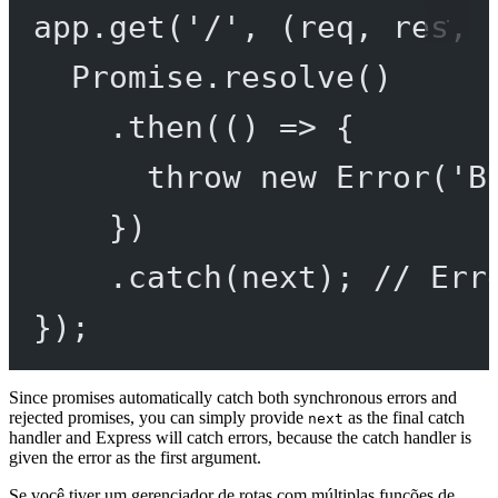
app.
get
(
'/'
, (
req
, 
res
, 
Promise
.
resolve
()
.
then
(() 
=>
 {
throw
new
Error
(
'B
})
.
catch
(next); 
// Err
});
Since promises automatically catch both synchronous errors and
rejected promises, you can simply provide
as the final catch
next
handler and Express will catch errors, because the catch handler is
given the error as the first argument.
Se você tiver um gerenciador de rotas com múltiplas funções de