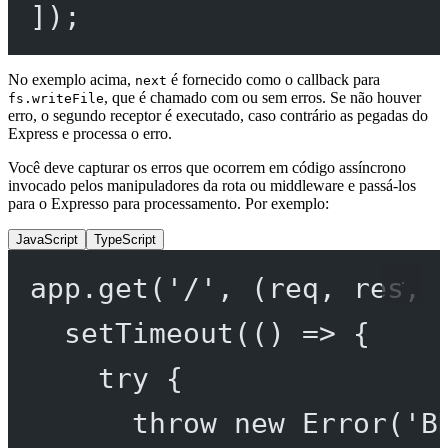
]);
No exemplo acima,
é fornecido como o callback para
next
, que é chamado com ou sem erros. Se não houver
fs.writeFile
erro, o segundo receptor é executado, caso contrário as pegadas do
Express e processa o erro.
Você deve capturar os erros que ocorrem em código assíncrono
invocado pelos manipuladores da rota ou middleware e passá-los
para o Expresso para processamento. Por exemplo:
JavaScript
TypeScript
app.
get
(
'/'
, (
req
, 
res
, 
setTimeout
(() 
=>
 {
try
 {
throw
new
Error
(
'B