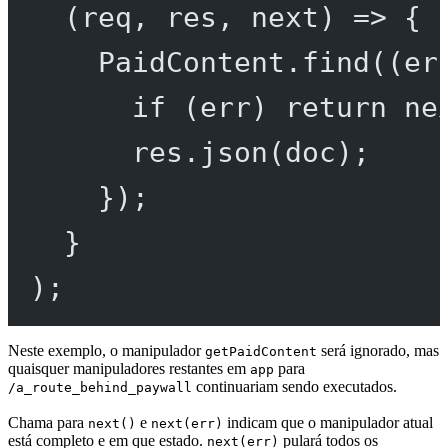
(
req
, 
res
, 
next
) 
=>
 {
PaidContent.
find
((
er
if
 (err) 
return
ne
res.
json
(doc);
});
}
);
Neste exemplo, o manipulador
será ignorado, mas
getPaidContent
quaisquer manipuladores restantes em
para
app
continuariam sendo executados.
/a_route_behind_paywall
Chama para
e
indicam que o manipulador atual
next()
next(err)
está completo e em que estado.
pulará todos os
next(err)