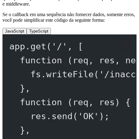
e middleware.
Se o callback em uma sequência não fornecer dados, somente erros,
você pode simplificar este código da seguinte forma:
JavaScript
TypeScript
app.
get
(
'/'
, [
function
 (
req
, 
res
, 
ne
fs.
writeFile
(
'/inacc
},
function
 (
req
, 
res
) {
res.
send
(
'OK'
);
},