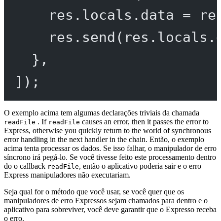
res.locals.data 
=
 re
res.
send
(res.locals.
},
]);
O exemplo acima tem algumas declarações triviais da chamada
. If
causes an error, then it passes the error to
readFile
readFile
Express, otherwise you quickly return to the world of synchronous
error handling in the next handler in the chain. Então, o exemplo
acima tenta processar os dados. Se isso falhar, o manipulador de erro
síncrono irá pegá-lo. Se você tivesse feito este processamento dentro
do o callback
, então o aplicativo poderia sair e o erro
readFile
Express manipuladores não executariam.
Seja qual for o método que você usar, se você quer que os
manipuladores de erro Expressos sejam chamados para dentro e o
aplicativo para sobreviver, você deve garantir que o Expresso receba
o erro.