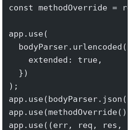
const
methodOverride
=
r
app.
use
(
bodyParser.
urlencoded
(
extended: 
true
,
})
);
app.
use
(bodyParser.
json
(
app.
use
(
methodOverride
()
app.
use
((
err
, 
req
, 
res
, 