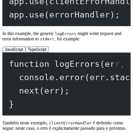
app.
use
(clientErrorHandl
app.
use
(errorHandler);
In this example, the generic
might write request and
logErrors
error information to
, for example:
stderr
JavaScript
TypeScript
function
logErrors
(
err
, 
console.
error
(err.stac
next
(err);
}
Também neste exemplo,
é definido como
clientErrorHandler
segue; neste caso, o erro é explicitamente passado para o próximo.