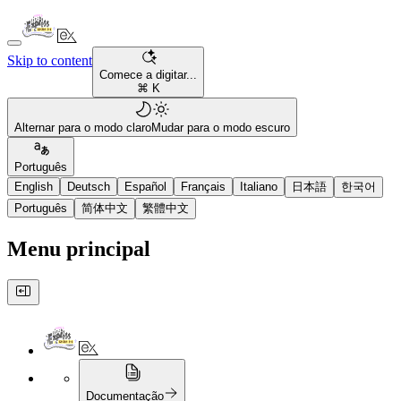
Skip to content
Comece a digitar...
⌘ K
Alternar para o modo claro
Mudar para o modo escuro
Português
English
Deutsch
Español
Français
Italiano
日本語
한국어
Português
简体中文
繁體中文
Menu principal
Documentação