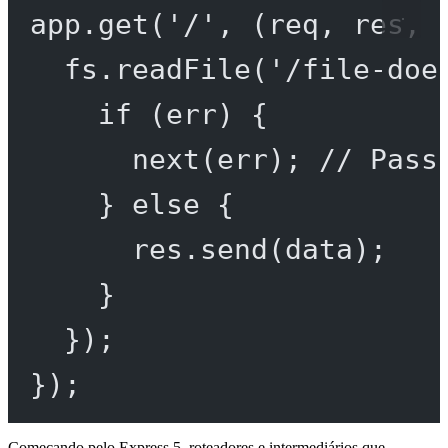
app.
get
(
'/'
, (
req
, 
res
, 
fs.
readFile
(
'/file-doe
if
 (err) {
next
(err); 
// Pass
} 
else
 {
res.
send
(data);
}
});
});
Começando pelo Express 5, roteadores e intermediários que