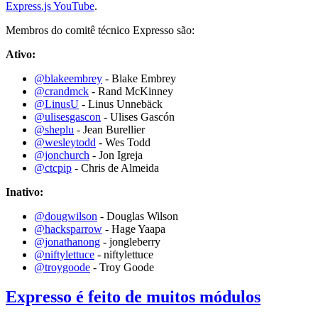
Express.js YouTube
.
Membros do comitê técnico Expresso são:
Ativo:
@blakeembrey
- Blake Embrey
@crandmck
- Rand McKinney
@LinusU
- Linus Unnebäck
@ulisesgascon
- Ulises Gascón
@sheplu
- Jean Burellier
@wesleytodd
- Wes Todd
@jonchurch
- Jon Igreja
@ctcpip
- Chris de Almeida
Inativo:
@dougwilson
- Douglas Wilson
@hacksparrow
- Hage Yaapa
@jonathanong
- jongleberry
@niftylettuce
- niftylettuce
@troygoode
- Troy Goode
Expresso é feito de muitos módulos