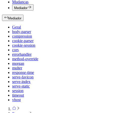
Mudanças
Mediador
Mediador
Geral
body-parser
compression
cookie-parser
cookie-session
cors
errorhandler
method-override
morgan
multer
response-time
serve-favicon
serve-index
serve-static
session
timeout
vhost