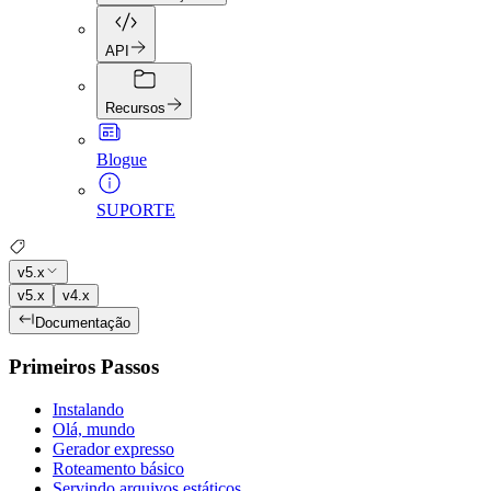
API
Recursos
Blogue
SUPORTE
v5.x
v5.x
v4.x
Documentação
Primeiros Passos
Instalando
Olá, mundo
Gerador expresso
Roteamento básico
Servindo arquivos estáticos