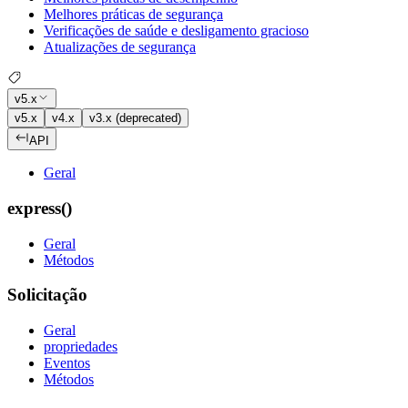
Melhores práticas de segurança
Verificações de saúde e desligamento gracioso
Atualizações de segurança
v5.x
v5.x
v4.x
v3.x (deprecated)
API
Geral
express()
Geral
Métodos
Solicitação
Geral
propriedades
Eventos
Métodos