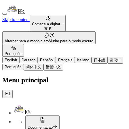
Skip to content
Comece a digitar...
⌘ K
Alternar para o modo claro
Mudar para o modo escuro
Português
English
Deutsch
Español
Français
Italiano
日本語
한국어
Português
简体中文
繁體中文
Menu principal
Documentação